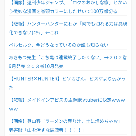
【画像】週刊少年ジャンプ、「ロクのおかしな家」とかい
う微妙な漫画を巻頭カラーにしたせいで100万部切る
【悲報】ハンターハンターにわか「何でも切れる刀は具現
化できない(ﾆﾁｯ」←これ
ベルセルク、今どうなっているのか誰も知らない
あきもつ先生「こち亀は連載終了したくない」→２０２巻
9月発売 ２０３巻10月発売
【HUNTER×HUNTER】ヒソカさん、ビスケより弱かっ
た
【悲報】メイドインアビスの主題歌 vtuberに決定ｗｗｗ
ｗｗ
【画像】登山客「ラーメンの残り汁、土に埋めちゃお」
老害爺「山を汚すな馬鹿者！！！！」