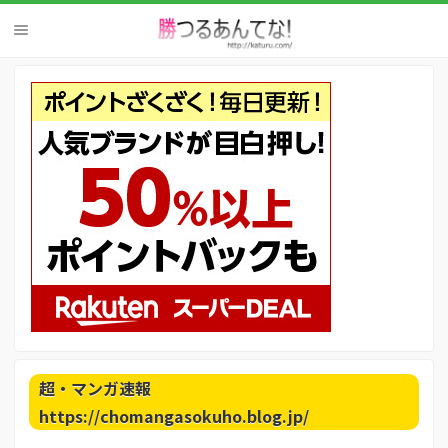
超・マンガ速報
https://chomangasokuho.blog.jp/