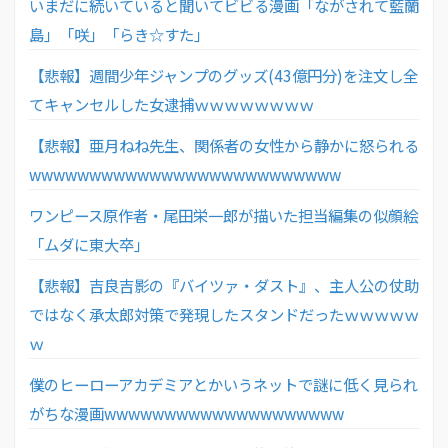
いまだに続いていると聞いてビビる漫画「ながされて藍蘭
島」「咲」「らき☆すた」
【悲報】週間少年ジャンプのグッズ(43億円分)を注文し全
てキャンセルした女逮捕ｗｗｗｗｗｗｗｗ
【悲報】亜月ねね先生、関係者の女性から静かに怒られる
wwwwwwwwwwwwwwwwwwwwwwwwww
ワンピース原作者・尾田栄一郎が描いた担当編集の似顔絵
「ムダに東大卒」
【悲報】吉良吉影の『バイツァ・ダスト』、主人公の仗助
ではなく承太郎対策で発現したスタンドだったｗｗｗｗｗ
ｗ
僕のヒーローアカデミアとかいうネットで謎に低く見られ
がちな漫画wwwwwwwwwwwwwwwwwwww