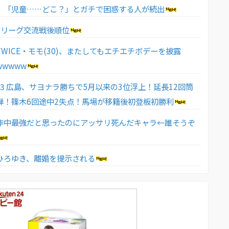
、「児童……どこ？」とガチで困惑する人が続出
】セリーグ交流戦後順位
WICE・モモ(30)、またしてもエチエチボデーを披露
wwwww
4－3 広島、サヨナラ勝ちで5月以来の3位浮上！延長12回筒
弾！篠木6回途中2失点！馬場が移籍後初登板初勝利
作中最強だと思ったのにアッサリ死んだキャラ←誰そうぞ
ひろゆき、離婚を提示される