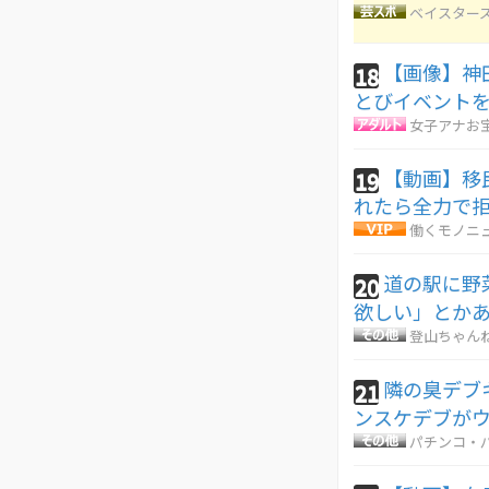
ベイスターズ
【画像】神
18
とびイベントを
女子アナお
【動画】移
19
れたら全力で
働くモノニ
道の駅に野
20
欲しい」とか
登山ちゃん
隣の臭デブ
21
ンスケデブが
パチンコ・パ