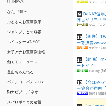
U-1NEWS
スターライ
なんJ PRIDE
DeNA3位
9
筒香がサヨナ
ぷるるんお宝画像庫
なんJ（ま
ジャンプまとめ速報
【画像】TW
10
ベイスターズNEWS
ーを披露wwww
ラビット速
女子アナお宝画像速報
【動画】タ
11
働くモノニュース
ートか？
1000mg
(前
登山ちゃんねる
【今はやっ
パチンコ・パチスロ.com
12
ー協会が声明
動ナビブログ ネオ
厳選！韓国
スパロボまとめ速報