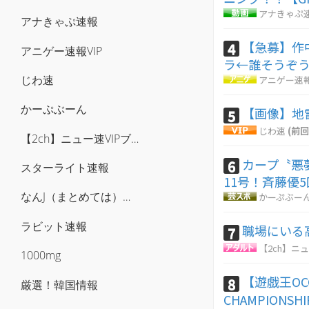
アナきゃぷ
アナきゃぷ速報
【急募】作
4
アニゲー速報VIP
ラ←誰そうぞ
じわ速
アニゲー速報
かーぷぶーん
【画像】地
5
じわ速
(前回
【2ch】ニュー速VIPブログ(`･ω･´)
カープ〝悪
6
スターライト速報
11号！斉藤優
なんJ（まとめては）いかんのか？
かーぷぶー
ラビット速報
職場にいる
7
【2ch】ニュ
1000mg
【遊戯王OCG
8
厳選！韓国情報
CHAMPIONSHI