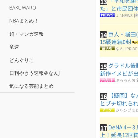
「平和を願
13
た」と市民団
BAKUWARO
U-1NEWS
(
NBAまとめ！
巨人・堀田(19
14
超・マンガ速報
15戦連続0封
竜速
なんJ PRIDE
どんぐりこ
グラドル後
15
新作イメビが
日刊やきう速報＠なんJ
ぷるるんお
気になる芸能まとめ
【疑問】な
16
とブチ切れら
ジャンプま
DeNA 4
17
上！延長12回