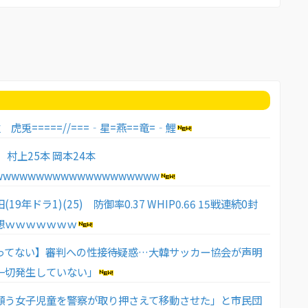
 虎兎=====//===‐星=燕==竜=‐鯉
 村上25本 岡本24本
wwwwwwwwwwwwwwwwwwww
19年ドラ1)(25) 防御率0.37 WHIP0.66 15戦連続0封
想ｗｗｗｗｗｗｗ
ってない】審判への性接待疑惑…大韓サッカー協会が声明
一切発生していない」
願う女子児童を警察が取り押さえて移動させた」と市民団