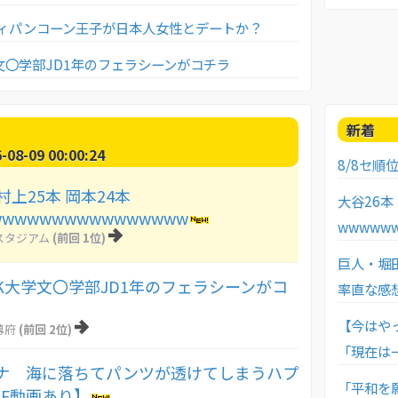
ィパンコーン王子が日本人女性とデートか？
文〇学部JD1年のフェラシーンがコチラ
新着
8-09 00:00:24
8/8セ順位
村上25本 岡本24本
大谷26本
wwwwwwwwwwwwwwww
wwwww
スタジアム
(前回 1位)
巨人・堀田(
K大学文〇学部JD1年のフェラシーンがコ
率直な感
【今はや
幕府
(前回 2位)
「現在は
ナ 海に落ちてパンツが透けてしまうハプ
「平和を
IF動画あり】