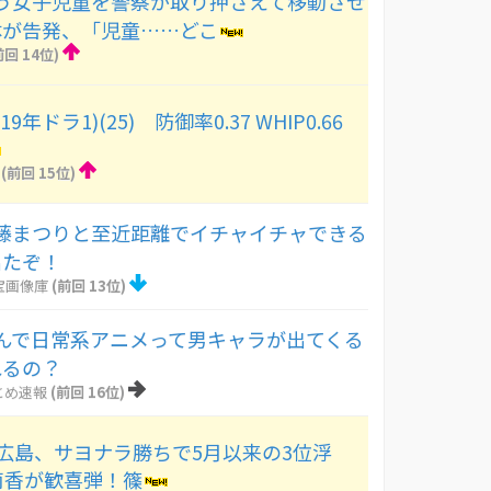
う女子児童を警察が取り押さえて移動させ
体が告発、「児童……どこ
前回 14位)
年ドラ1)(25) 防御率0.37 WHIP0.66
(前回 15位)
藤まつりと至近距離でイチャイチャできる
出たぞ！
宝画像庫
(前回 13位)
んで日常系アニメって男キャラが出てくる
れるの？
とめ速報
(前回 16位)
－3 広島、サヨナラ勝ちで5月以来の3位浮
筒香が歓喜弾！篠