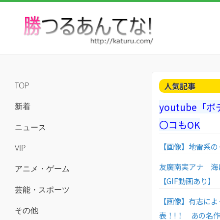
人気記事
TOP
youtube
新着
〇コもOK
ニュース
【画像】地雷系の
VIP
友廣南実アナ 海
アニメ・ゲーム
【GIF動画あり】
芸能・スポーツ
【画像】有志によ
その他
表！!！ あの名