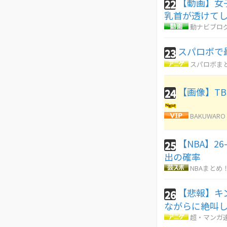
【動画】女
22
乳首が透けて
動ナビブログ
スパロボで
23
スパロボま
【画像】T
24
BAKUWARO
【NBA】2
25
出の確率
NBAまとめ
【悲報】キ
26
ながらに絶叫
超・マンガ