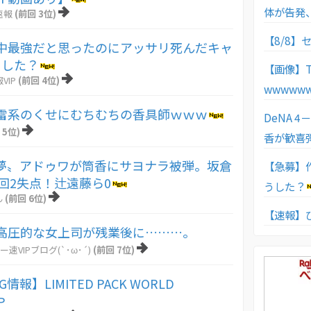
体が告発
速報
(前回 3位)
【8/8
中最強だと思ったのにアッサリ死んだキャ
うした？
【画像】T
VIP
(前回 4位)
wwwww
雷系のくせにむちむちの香具師ｗｗｗ
DeNA 
 5位)
香が歓喜
夢〟アドゥワが筒香にサヨナラ被弾。坂倉
【急募】
5回2失点！辻遠藤ら0
うした？
ん
(前回 6位)
【速報】
高圧的な女上司が残業後に………。
ー速VIPブログ(`･ω･´)
(前回 7位)
情報】LIMITED PACK WORLD
P