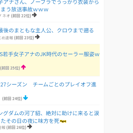
子アナさん、ノーブラでうっかり衣装から
しまう放送事故ｗｗｗ
 ネオ
(前回 22位)
最後のまともな主人公、クロウまで遡る
とめ速報
(前回 23位)
BS若手女子アナのJK時代のセーラー服姿ｗ
(前回 25位)
6-27シーズン チームごとのプレイオフ進
！
(前回 24位)
ングダムの河了貂、絶対に助けに来ると涙
したその日の夜に味方を死
速報
(前回 26位)