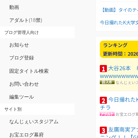
動画
【動画】タイのテ
アダルト(18禁)
今日撮れたK大学
ブログ管理人向け
ランキング
お知らせ
更新時間：2026-0
ブログ登録
大谷26本 
1
固定タイトル検索
wwwwwwww
なんじぇい
お問い合わせ
編集ツール
今日撮れた
2
チラ
サイト別
お宝エログ
なんじぇいスタジアム
友廣南実ア
3
お宝エログ幕府
ニング！！【G