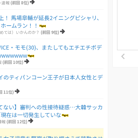
ト速報
(前回 8位)
浮上！ 馬場皐輔が延長2イニングピシャリ、
ラホームラン！！
とめては）いかんのか？
(前回 9位)
ICE・モモ(30)、またしてもエチエチボデ
wwwwww
報
(前回 10位)
イのティパンコーン王子が日本人女性とデ
回 11位)
てない】審判への性接待疑惑…大韓サッカ
「現在は一切発生していな
情報
(前回 12位)