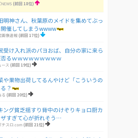
NEWS
(前回 18位)
田明神さん、秋葉原のメイドを集めてぶっ
開催してしまうwwww
宝画像速報
(前回 17位)
民受け入れ派のパヨおば、自分の家に来ら
拒否るｗｗｗｗｗｗｗｗｗ
ュース
(前回 19位)
菜や果物出荷してるんやけど「こういうの
ある？
ねる
(前回 20位)
キング貧乏揺すり背中のけぞりキョロ厨カ
ウザすぎて心が折れそう…
チスロ.com
(前回 21位)