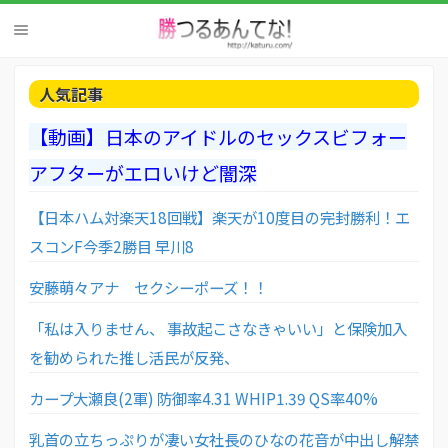
人気記事
【動画】日本のアイドルのセックスビフォー
アフターがエロいけど闇深
【日本ハム対楽天18回戦】楽天が10度目の完封勝利！エ
スコンF今季2勝目 早川8
安藤萌々アナ セクシーポーズ！！
「私は入りません、 事故起こさなきゃいい」と保険加入
を勧められた推し活民が反発、
カープ大瀬良(2軍) 防御率4.31 WHIP1.39 QS率40%
乳首の立ちっぷりが凄い女社長のひなの花音が中出し解禁