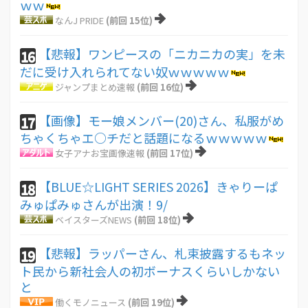
ｗｗ
なんJ PRIDE
(前回 15位)
【悲報】ワンピースの「ニカニカの実」を未
16
だに受け入れられてない奴ｗｗｗｗｗ
ジャンプまとめ速報
(前回 16位)
【画像】モー娘メンバー(20)さん、私服がめ
17
ちゃくちゃエ○チだと話題になるｗｗｗｗｗ
女子アナお宝画像速報
(前回 17位)
【BLUE☆LIGHT SERIES 2026】きゃりーぱ
18
みゅぱみゅさんが出演！9/
ベイスターズNEWS
(前回 18位)
【悲報】ラッパーさん、札束披露するもネッ
19
ト民から新社会人の初ボーナスくらいしかない
と
働くモノニュース
(前回 19位)