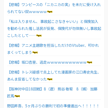
【悲報】ワンピースの「ニカニカの実」を未だに受け入れ
られてない奴ｗｗｗｗｗ
「私は入りません、 事故起こさなきゃいい」と保険加入
を勧められた推し活民が反発、保険代が勿体無いし事故起
こしたとして……
【悲報】アニメ主題歌を担当しただけのVtuber、叩かれ
まくってしまう
【悲報】坂口杏里、逃走ｗｗｗｗｗｗｗｗｗｗｗ
【悲報】トレス疑惑で炎上してた漫画家の江口寿史先生、
あんま反省してなかった
【阪神対中日18回戦】8（遊） 熊谷 敬宥 8（捕） 加藤
匠馬
野田昇吾、5ヶ月ぶりの勝利で初の準優進出へ！！！！！