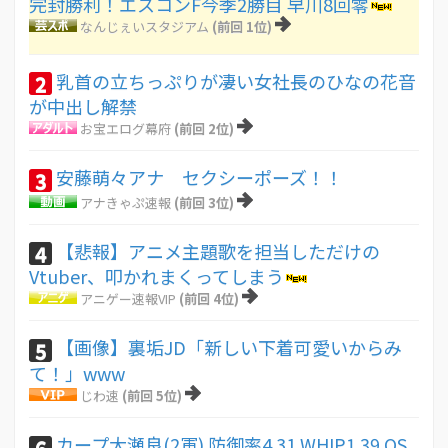
完封勝利！エスコンF今季2勝目 早川8回零
なんじぇいスタジアム
(前回 1位)
乳首の立ちっぷりが凄い女社長のひなの花音
2
が中出し解禁
お宝エログ幕府
(前回 2位)
安藤萌々アナ セクシーポーズ！！
3
アナきゃぷ速報
(前回 3位)
【悲報】アニメ主題歌を担当しただけの
4
Vtuber、叩かれまくってしまう
アニゲー速報VIP
(前回 4位)
【画像】裏垢JD「新しい下着可愛いからみ
5
て！」www
じわ速
(前回 5位)
カープ大瀬良(2軍) 防御率4.31 WHIP1.39 QS
6