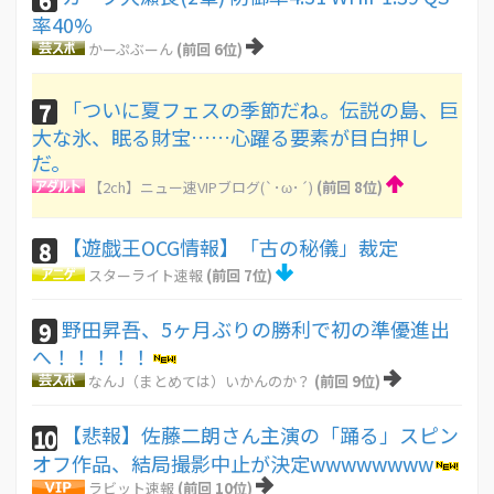
率40%
かーぷぶーん
(前回 6位)
「ついに夏フェスの季節だね。伝説の島、巨
7
大な氷、眠る財宝……心躍る要素が目白押し
だ。
【2ch】ニュー速VIPブログ(`･ω･´)
(前回 8位)
【遊戯王OCG情報】「古の秘儀」裁定
8
スターライト速報
(前回 7位)
野田昇吾、5ヶ月ぶりの勝利で初の準優進出
9
へ！！！！！
なんJ（まとめては）いかんのか？
(前回 9位)
【悲報】佐藤二朗さん主演の「踊る」スピン
10
オフ作品、結局撮影中止が決定wwwwwwww
ラビット速報
(前回 10位)