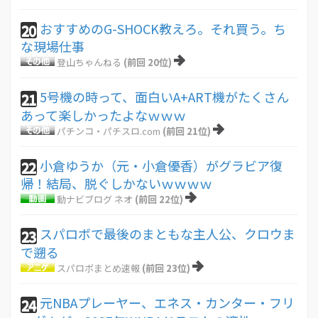
おすすめのG-SHOCK教えろ。それ買う。ち
20
な現場仕事
登山ちゃんねる
(前回 20位)
5号機の時って、面白いA+ART機がたくさん
21
あって楽しかったよなｗｗｗ
パチンコ・パチスロ.com
(前回 21位)
小倉ゆうか（元・小倉優香）がグラビア復
22
帰！結局、脱ぐしかないｗｗｗｗ
動ナビブログ ネオ
(前回 22位)
スパロボで最後のまともな主人公、クロウま
23
で遡る
スパロボまとめ速報
(前回 23位)
元NBAプレーヤー、エネス・カンター・フリ
24