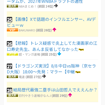
ーダムが、2027年WNBAドラフトの適性
NBAまとめ！
(前回 24位)
【画像】Xで話題のインフルエンサー、AVデ
25
ビューｗ
BAKUWARO
(前回 26位)
【悲報】トレス疑惑で炎上してた漫画家の江
26
口寿史先生、あんま反省してなかった
超・マンガ速報
(前回 25位)
【ドラゴンズ実況】8/8 中日vs阪神（京セラ
27
D大阪）18:00～先発：マラー【中継
竜速
(前回 27位)
結局歴代最強二塁手は山田哲人でええんか？
28
日刊やきう速報＠なんJ
(前回 29位)