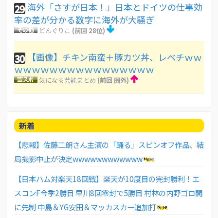
海外「さすが日本！」日本とドイツの仕事効
29
率の差が分かる数字に海外が大騒ぎ
どんぐりこ
(前回 28位)
【画像】チキン南蛮＋豚カツ丼、レベチｗｗ
30
ｗｗｗｗｗｗｗｗｗｗｗｗｗｗｗｗ
気になる芸能まとめ
(前回 圏外)
新着
【悲報】佐藤二朗さん主演の「踊る」スピンオフ作品、結
局撮影中止が決定wwwwwwwwwwww
【日本ハム対楽天18回戦】楽天が10度目の完封勝利！エ
スコンF今季2勝目 早川8回零封で5勝目 村林の内野ゴロ間
に先制 中島＆YG安田＆マッカスカー追加打