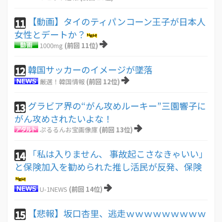
【動画】タイのティパンコーン王子が日本人
11
女性とデートか？
1000mg
(前回 11位)
韓国サッカーのイメージが墜落
12
厳選！韓国情報
(前回 12位)
グラビア界の“がん攻めルーキー”三園響子に
13
がん攻めされたいよな！
ぷるるんお宝画像庫
(前回 13位)
「私は入りません、 事故起こさなきゃいい」
14
と保険加入を勧められた推し活民が反発、保険
U-1NEWS
(前回 14位)
【悲報】坂口杏里、逃走ｗｗｗｗｗｗｗｗｗ
15