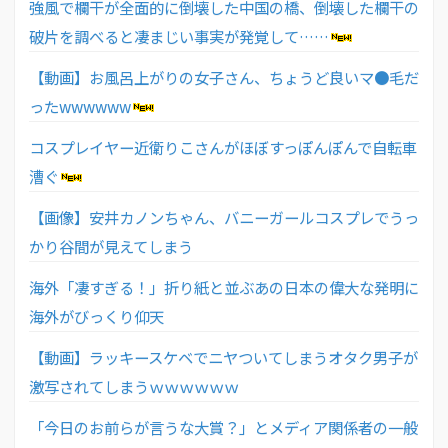
強風で欄干が全面的に倒壊した中国の橋、倒壊した欄干の
破片を調べると凄まじい事実が発覚して……
【動画】お風呂上がりの女子さん、ちょうど良いマ●毛だ
ったwwwwww
コスプレイヤー近衛りこさんがほぼすっぽんぽんで自転車
漕ぐ
【画像】安井カノンちゃん、バニーガールコスプレでうっ
かり谷間が見えてしまう
海外「凄すぎる！」折り紙と並ぶあの日本の偉大な発明に
海外がびっくり仰天
【動画】ラッキースケベでニヤついてしまうオタク男子が
激写されてしまうｗｗｗｗｗｗ
「今日のお前らが言うな大賞？」とメディア関係者の一般