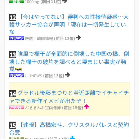
1000mg
(前回 11位)
【今はやってない】審判への性接待疑惑…大
12
韓サッカー協会が声明「現在は一切発生してい
な
厳選！韓国情報
(前回 12位)
強風で欄干が全面的に倒壊した中国の橋、倒
13
壊した欄干の破片を調べると凄まじい事実が発
覚
U-1NEWS
(前回 13位)
グラドル後藤まつりと至近距離でイチャイチ
14
ャできる新作イメビが出たぞ！
ぷるるんお宝画像庫
(前回 15位)
【速報】高橋宏斗、クリスタルパレスと契約
15
合意