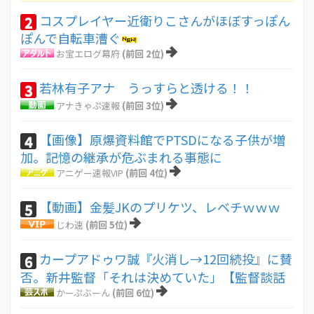
コスプレイヤー近衛りこさんがほぼすっぽん
2
ぽんで自転車漕ぐ
お宝エログ幕府
(前回 2位)
若林有子アナ うっすらと透ける！！
3
アナきゃぷ速報
(前回 3位)
【画像】原爆資料館でPTSDになる子供が増
4
加。記憶の継承が危ぶまれる事態に
アニゲー速報VIP
(前回 4位)
【動画】金髪JKのプリケツ、レベチｗｗｗ
5
じわ速
(前回 5位)
カープアドゥワ誠『火消し→12回続投』に賛
6
否。新井監督「それは決めていた」【監督談話
かーぷぶーん
(前回 6位)