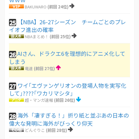
BAKUWARO
(前回 24位)
【NBA】26-27シーズン チームごとのプレ
25
イオフ進出の確率
NBAまとめ！
(前回 25位)
AIさん、ドラクエ6を理想的にアニメ化して
26
しまう
竜速
(前回 27位)
ワイ｢エヴァンゲリオンの登場人物を実写化
27
して｣????｢ワカリマシタ｣
超・マンガ速報
(前回 26位)
海外「凄すぎる！」折り紙と並ぶあの日本の
28
偉大な発明に海外がびっくり仰天
どんぐりこ
(前回 28位)