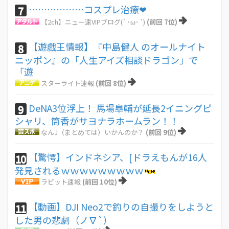
………………コスプレ治療❤
7
【2ch】ニュー速VIPブログ(`･ω･´)
(前回 7位)
【遊戯王情報】『中島健人 のオールナイト
8
ニッポン』の「人生アイズ相談ドラゴン」で
「遊
スターライト速報
(前回 8位)
DeNA3位浮上！ 馬場皐輔が延長2イニングピ
9
シャリ、筒香がサヨナラホームラン！！
なんJ（まとめては）いかんのか？
(前回 9位)
【驚愕】インドネシア、[ドラえもんが16人
10
発見されるｗｗｗｗｗｗｗｗｗ
ラビット速報
(前回 10位)
【動画】DJI Neo2で釣りの自撮りをしようと
11
した男の悲劇（ノ∇`）