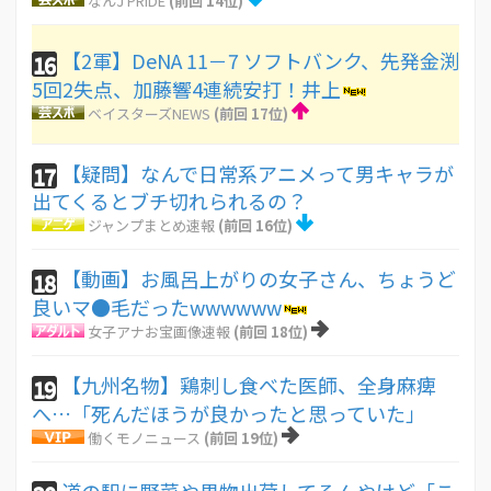
なんJ PRIDE
(前回 14位)
【2軍】DeNA 11－7 ソフトバンク、先発金渕
16
5回2失点、加藤響4連続安打！井上
ベイスターズNEWS
(前回 17位)
【疑問】なんで日常系アニメって男キャラが
17
出てくるとブチ切れられるの？
ジャンプまとめ速報
(前回 16位)
【動画】お風呂上がりの女子さん、ちょうど
18
良いマ●毛だったwwwwww
女子アナお宝画像速報
(前回 18位)
【九州名物】鶏刺し食べた医師、全身麻痺
19
へ…「死んだほうが良かったと思っていた」
働くモノニュース
(前回 19位)
道の駅に野菜や果物出荷してるんやけど「こ