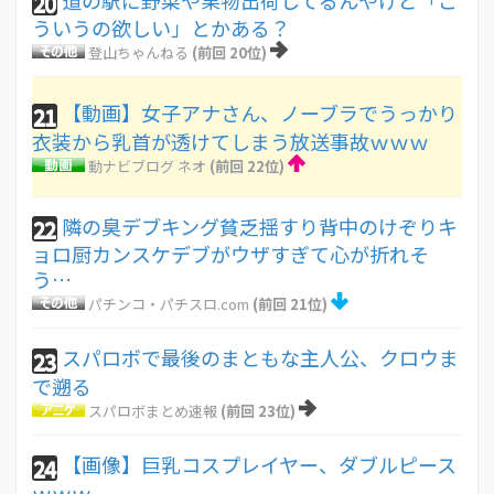
20
ういうの欲しい」とかある？
登山ちゃんねる
(前回 20位)
【動画】女子アナさん、ノーブラでうっかり
21
衣装から乳首が透けてしまう放送事故ｗｗｗ
動ナビブログ ネオ
(前回 22位)
隣の臭デブキング貧乏揺すり背中のけぞりキ
22
ョロ厨カンスケデブがウザすぎて心が折れそ
う…
パチンコ・パチスロ.com
(前回 21位)
スパロボで最後のまともな主人公、クロウま
23
で遡る
スパロボまとめ速報
(前回 23位)
【画像】巨乳コスプレイヤー、ダブルピース
24
ｗｗｗ