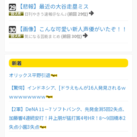
【悲報】最近の大谷走塁ミス
29
日刊やきう速報＠なんJ
(前回 29位)
【画像】こんな可愛い新人声優がいたぞ！！
30
気になる芸能まとめ
(前回 30位)
新着
オリックス平野引退
【驚愕】インドネシア、[ドラえもんが16人発見されるｗ
ｗｗｗｗｗｗｗｗ
【2軍】DeNA 11－7 ソフトバンク、先発金渕5回2失点、
加藤響4連続安打！井上朋が猛打賞4号HR！8～9回橋本2
失点小園3失点