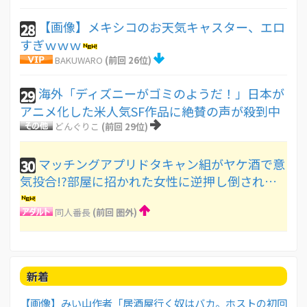
【画像】メキシコのお天気キャスター、エロ
28
すぎｗｗｗ
BAKUWARO
(前回 26位)
海外「ディズニーがゴミのようだ！」日本が
29
アニメ化した米人気SF作品に絶賛の声が殺到中
どんぐりこ
(前回 29位)
マッチングアプリドタキャン組がヤケ酒で意
30
気投合!?部屋に招かれた女性に逆押し倒され…
同人番長
(前回 圏外)
新着
【画像】みい山作者「居酒屋行く奴はバカ。ホストの初回