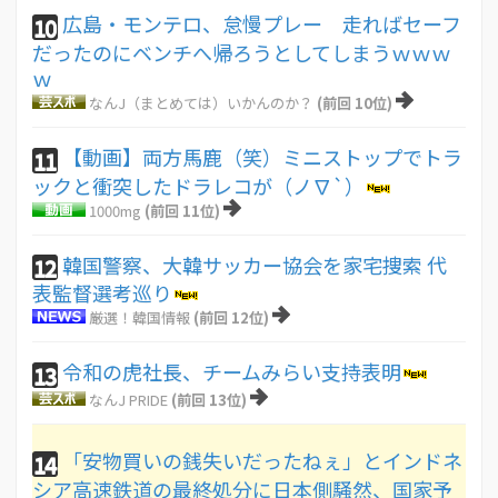
広島・モンテロ、怠慢プレー 走ればセーフ
10
だったのにベンチへ帰ろうとしてしまうｗｗｗ
ｗ
なんJ（まとめては）いかんのか？
(前回 10位)
【動画】両方馬鹿（笑）ミニストップでトラ
11
ックと衝突したドラレコが（ノ∇`）
1000mg
(前回 11位)
韓国警察、大韓サッカー協会を家宅捜索 代
12
表監督選考巡り
厳選！韓国情報
(前回 12位)
令和の虎社長、チームみらい支持表明
13
なんJ PRIDE
(前回 13位)
「安物買いの銭失いだったねぇ」とインドネ
14
シア高速鉄道の最終処分に日本側騒然、国家予