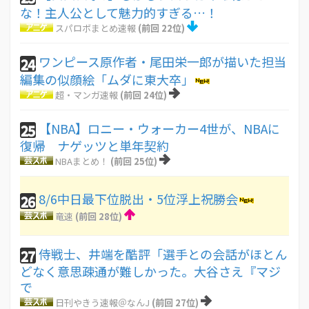
な！主人公として魅力的すぎる…！
スパロボまとめ速報
(前回 22位)
ワンピース原作者・尾田栄一郎が描いた担当
24
編集の似顔絵「ムダに東大卒」
超・マンガ速報
(前回 24位)
【NBA】ロニー・ウォーカー4世が、NBAに
25
復帰 ナゲッツと単年契約
NBAまとめ！
(前回 25位)
8/6中日最下位脱出・5位浮上祝勝会
26
竜速
(前回 28位)
侍戦士、井端を酷評「選手との会話がほとん
27
どなく意思疎通が難しかった。大谷さえ『マジ
で
日刊やきう速報＠なんJ
(前回 27位)