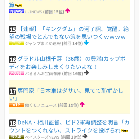
算
U-1NEWS
(前回 15位)
【速報】「キングダム」の河了貂、覚醒。絶
15
望の戦場でとんでもない策を思いつくｗｗｗｗ
ジャンプまとめ速報
(前回 14位)
グラドル山根千芽（36歳）の豊満Iカップボ
16
ディをお楽しみしまくりたいよな！
ぷるるんお宝画像庫
(前回 16位)
専門家「日本車はダサい、見てて恥ずかし
17
い」
働くモノニュース
(前回 19位)
DeNA・相川監督、ビド2軍再調整を明言「カ
18
ウントをつくれない、ストライクを投げられ
ベイスターズNEWS
(前回 18位)