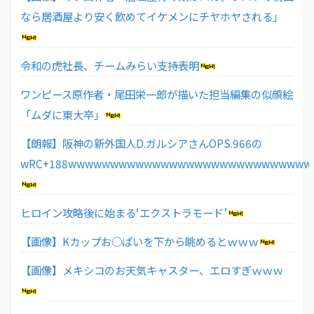
なら居酒屋より安く飲めてイケメンにチヤホヤされる」
令和の虎社長、チームみらい支持表明
ワンピース原作者・尾田栄一郎が描いた担当編集の似顔絵
「ムダに東大卒」
【朗報】阪神の新外国人D.ガルシアさんOPS.966の
wRC+188wwwwwwwwwwwwwwwwwwwwwwwwwwwww
ヒロイン攻略後に始まる‘エクストラモード’
【画像】Kカップお○ぱいを下から眺めるとｗｗｗ
【画像】メキシコのお天気キャスター、エロすぎｗｗｗ