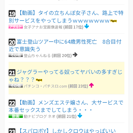
【動画】タイの立ちんぼ女子さん、路上で特
19
別サービスをやってしまうｗｗｗｗｗｗｗ
女子アナお宝画像速報
(前回 17位)
富士登山ツアー中に64歳男性死亡 8合目付
20
近で意識失う
登山ちゃんねる
(前回 20位)
ジャグラーやってる奴ってヤバいの多すぎじ
21
ゃね？？？
パチンコ・パチスロ.com
(前回 23位)
【動画】メンズエステ嬢さん、大サービスで
22
本番セックスまでしてしまう・・・
動ナビブログ ネオ
(前回 21位)
【スパロボY】しかしクロウはやっぱいい
23