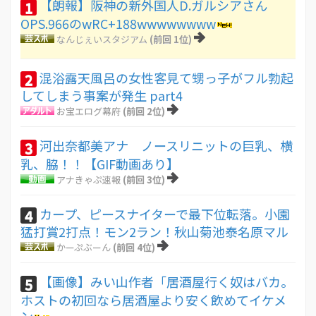
【朗報】阪神の新外国人D.ガルシアさん
1
OPS.966のwRC+188wwwwwwww
なんじぇいスタジアム
(前回 1位)
混浴露天風呂の女性客見て甥っ子がフル勃起
2
してしまう事案が発生 part4
お宝エログ幕府
(前回 2位)
河出奈都美アナ ノースリニットの巨乳、横
3
乳、脇！！【GIF動画あり】
アナきゃぷ速報
(前回 3位)
カープ、ピースナイターで最下位転落。小園
4
猛打賞2打点！モン2ラン！秋山菊池泰名原マル
かーぷぶーん
(前回 4位)
【画像】みい山作者「居酒屋行く奴はバカ。
5
ホストの初回なら居酒屋より安く飲めてイケメ