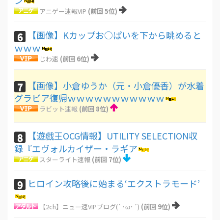
ン
アニゲー速報VIP
(前回 5位)
【画像】Kカップお○ぱいを下から眺めると
6
ｗｗｗ
じわ速
(前回 6位)
【画像】小倉ゆうか（元・小倉優香）が水着
7
グラビア復帰ｗｗｗｗｗｗｗｗｗｗｗ
ラビット速報
(前回 8位)
【遊戯王OCG情報】UTILITY SELECTION収
8
録『エヴォルカイザー・ラギア
スターライト速報
(前回 7位)
ヒロイン攻略後に始まる‘エクストラモード’
9
【2ch】ニュー速VIPブログ(`･ω･´)
(前回 9位)