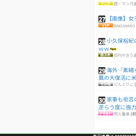
超・マンガ
【画像】女
27
BAKUWARO
小久保裕紀
28
ｗｗ
日刊やきう
海外「素晴
29
異の大復活に
どんぐりこ
家事も拒否
30
逆らう度に強
同人番長
(前