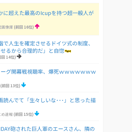
かに超えた最高のIcupを持つ超一般人が
！
宝画像庫
(前回 16位)
階で人生を確定させるドイツ式の制度、
落せるから合理的だ」と自惚
前回 14位)
リーグ開幕戦視聴率、爆死ｗｗｗｗｗｗｗ
(前回 13位)
画読んでて「生々しいな･･･」と思った描
とめ速報
(前回 15位)
IDAY砲された巨人軍のエースさん、隣の