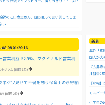
タピタ衣装でインタビュー、胸くっきり！！【GIF
絵師の江口寿史さん、開き直って言い訳してしま
ない
新着
8-08 01:20:16
海外「素
国人が大
営業利益-52.9%、マクドナルド営業利
『広島燃
スタジアム
(前回 1位)
井監督2
で半ケツ見せて不倫を誘う保育士の永野紬
【悲報】
モスバーガ
幕府
(前回 2位)
小学生の