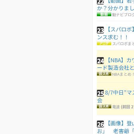
【動画】若
22
か？分かりま
動ナビブログ
【スパロボ
23
ンス求む！！
スパロボま
【NBA】
24
ード製造会社
NBAまとめ
8/7中日”
25
会
竜速
(前回 2
【画像】登
26
お」 老害爺