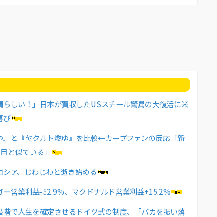
晴らしい！」日本が買収したUSスチール驚異の大復活に米
喜び
ゆ』と『ヤクルト燃ゆ』を比較←カープファンの反応「新
年目と似ている」
ロシア、じわじわと逝き始める
ー営業利益-52.9%、マクドナルド営業利益+15.2%
段階で人生を確定させるドイツ式の制度、「バカを振い落