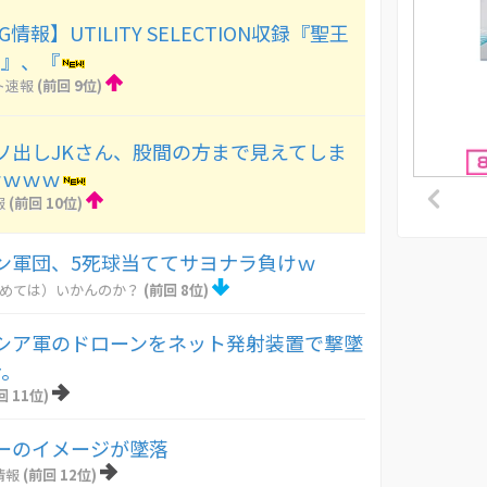
情報】UTILITY SELECTION収録『聖王
ラ』、『
ト速報
(前回 9位)
ソ出しJKさん、股間の方まで見えてしま
ｗｗｗｗ
報
(前回 10位)
ン軍団、5死球当ててサヨナラ負けｗ
とめては）いかんのか？
(前回 8位)
シア軍のドローンをネット発射装置で撃墜
ナ。
回 11位)
ーのイメージが墜落
情報
(前回 12位)