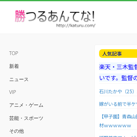
人気記事
TOP
楽天・三木監
新着
いです。監督
ニュース
石川たかや（25）.25
VIP
嫁がいる前で半ケ
アニメ・ゲーム
【甲子園】青森山
芸能・スポーツ
材ｗｗｗｗｗｗ
その他