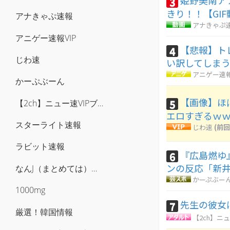
姫野美南ア
3
きり！！【GI
アナきゃぷ速報
アナきゃぷ
アニゲー速報VIP
【悲報】ト
4
じわ速
い訳してしま
アニゲー速報
かーぷぶーん
【画像】ほ
5
【2ch】ニュー速VIPブログ(`･ω･´)
エロすぎるｗ
スターライト速報
じわ速
(前回
ラビット速報
『広島燃ゆ
6
ンの反応「新井
なんJ（まとめては）いかんのか？
かーぷぶー
1000mg
先生の彼女
7
厳選！韓国情報
【2ch】ニュ