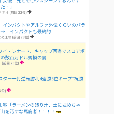
手女優「兄とセ○クスシーンするんです
した…」
 ネオ
(前回 22位)
】インパクトやアルファ外伝くらいのバラ
 → インパクトも最終的
とめ速報
(前回 23位)
カワイ・レナード、キャップ回避でスコアボ
との数百万ドル規模の裏
！
(前回 25位)
マスター一打逆転勝利4連勝5位キープ”祝勝
7位)
山客「ラーメンの残り汁、土に埋めちゃ
「山を汚すな馬鹿者！！！！