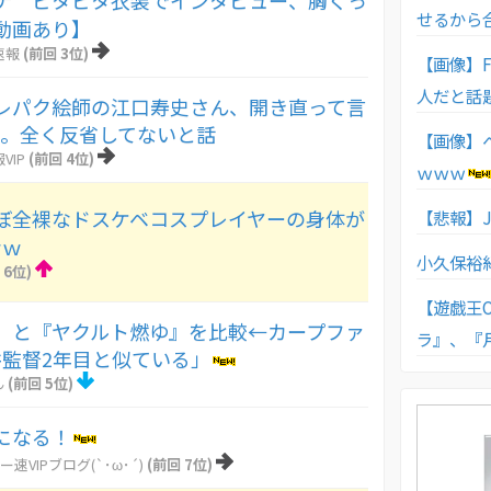
ナ ピタピタ衣装でインタビュー、胸くっ
せるから
F動画あり】
速報
(前回 3位)
【画像】
人だと話
レパク絵師の江口寿史さん、開き直って言
う。全く反省してないと話
【画像】
VIP
(前回 4位)
ｗｗｗ
ぼ全裸なドスケベコスプレイヤーの身体が
【悲報】
ｗｗ
小久保裕
 6位)
【遊戯王O
』と『ヤクルト燃ゆ』を比較←カープファ
ラ』、『
監督2年目と似ている」
ん
(前回 5位)
になる！
ー速VIPブログ(`･ω･´)
(前回 7位)