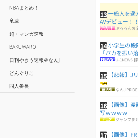
NBAまとめ！
一般人を遥
13
AVデビュー！
竜速
ぷるるんお
超・マンガ速報
小学生の段
14
BAKUWARO
「バカを振い
日刊やきう速報＠なんJ
U-1NEWS
(
どんぐりこ
【悲報】J
15
同人番長
なんJ PRIDE
【画像】漫
16
写ｗｗｗｗ
ジャンプま
【画像】FR
17