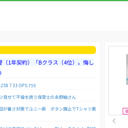
督（1年契約）「Bクラス（4位）。悔し
の
8 7 33 OPS.755
ツ見せて不倫を誘う保育士の永野紬さん
田が暑さ対策でユニ一新 ボタン廃止でTシャツ素