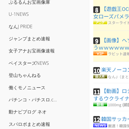
ぷるるんお宝画像庫
【遊戯王OCG
8
U-1NEWS
女ローズパメ
スターライ
なんJ PRIDE
ジャンプまとめ速報
【画像】ヘ
9
うｗｗｗｗｗ
女子アナお宝画像速報
ラビット速
ベイスターズNEWS
楽天ノーコ
10
登山ちゃんねる
なんJ（ま
働くモノニュース
【動画】ロ
11
するウクライ
パチンコ・パチスロ.com
1000mg
(前
動ナビブログ ネオ
韓国サッカ
12
スパロボまとめ速報
厳選！韓国