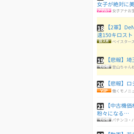
女子が絶対に
女子アナお
【2軍】De
18
速150キロス
ベイスターズ
【悲報】埼
19
登山ちゃん
【悲報】ロ
20
働くモノニ
【中古機価格
21
粉々になる…
パチンコ・パ