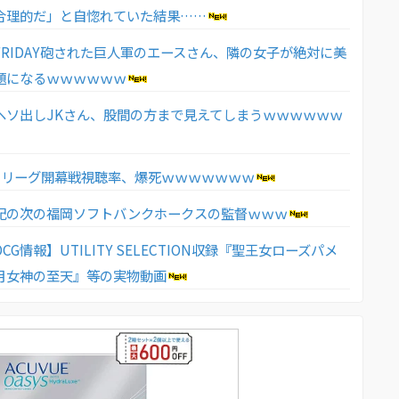
合理的だ」と自惚れていた結果……
FRIDAY砲された巨人軍のエースさん、隣の女子が絶対に美
題になるｗｗｗｗｗｗ
ヘソ出しJKさん、股間の方まで見えてしまうｗｗｗｗｗｗ
Jリーグ開幕戦視聴率、爆死ｗｗｗｗｗｗｗ
紀の次の福岡ソフトバンクホークスの監督ｗｗｗ
CG情報】UTILITY SELECTION収録『聖王女ローズパメ
月女神の至天』等の実物動画