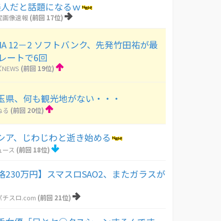
美人だと話題になるｗ
宝画像速報
(前回 17位)
NA 12－2 ソフトバンク、先発竹田祐が最
トレートで6回
NEWS
(前回 19位)
玉県、何も観光地がない・・・
ねる
(前回 20位)
シア、じわじわと逝き始める
ュース
(前回 18位)
230万円】スマスロSAO2、またガラスが
チスロ.com
(前回 21位)