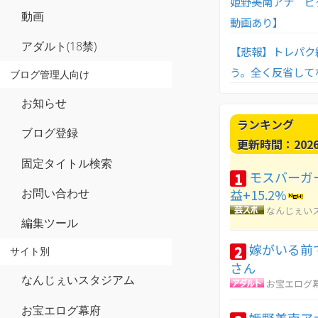
姫野美南アナ ピ
動画
動画あり】
アダルト(18禁)
【悲報】トレパク
う。全く反省して
ブログ管理人向け
お知らせ
ランキング
ブログ登録
更新時間：2026-0
固定タイトル検索
モスバーガー
1
お問い合わせ
益+15.2%
なんじぇい
編集ツール
嫁がいる前
2
サイト別
さん
なんじぇいスタジアム
お宝エログ
お宝エログ幕府