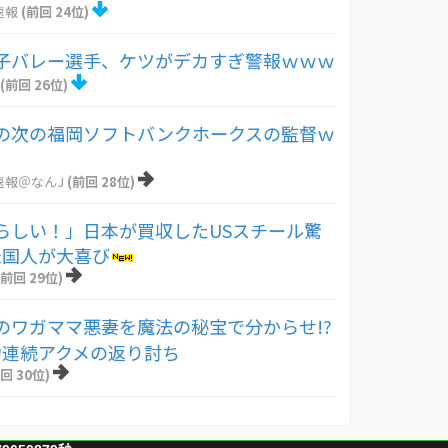
速報
(前回 24位)
子バレー選手、ケツがデカすぎ警報ｗｗｗ
(前回 26位)
の次の福岡ソフトバンクホークスの監督ｗ
速報＠なんJ
(前回 28位)
らしい！」日本が買収したUSスチール驚
米国人が大喜び
(前回 29位)
のワガママ悪妻を魔法の秘宝で分からせ!?
力連続アクメの返り討ち
回 30位)