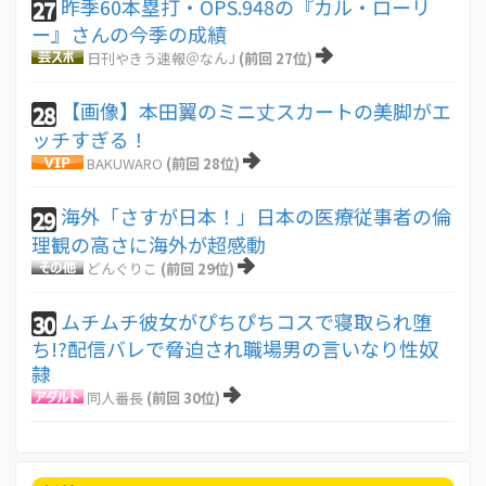
昨季60本塁打・OPS.948の『カル・ローリ
27
ー』さんの今季の成績
日刊やきう速報＠なんJ
(前回 27位)
【画像】本田翼のミニ丈スカートの美脚がエ
28
ッチすぎる！
BAKUWARO
(前回 28位)
海外「さすが日本！」日本の医療従事者の倫
29
理観の高さに海外が超感動
どんぐりこ
(前回 29位)
ムチムチ彼女がぴちぴちコスで寝取られ堕
30
ち!?配信バレで脅迫され職場男の言いなり性奴
隷
同人番長
(前回 30位)