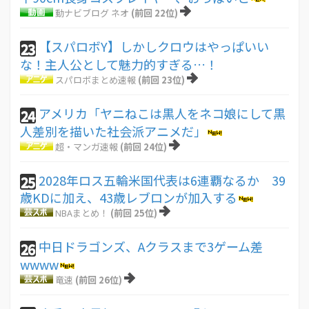
動ナビブログ ネオ
(前回 22位)
【スパロボY】しかしクロウはやっぱいい
23
な！主人公として魅力的すぎる…！
スパロボまとめ速報
(前回 23位)
アメリカ「ヤニねこは黒人をネコ娘にして黒
24
人差別を描いた社会派アニメだ」
超・マンガ速報
(前回 24位)
2028年ロス五輪米国代表は6連覇なるか 39
25
歳KDに加え、43歳レブロンが加入する
NBAまとめ！
(前回 25位)
中日ドラゴンズ、Aクラスまで3ゲーム差
26
wwww
竜速
(前回 26位)