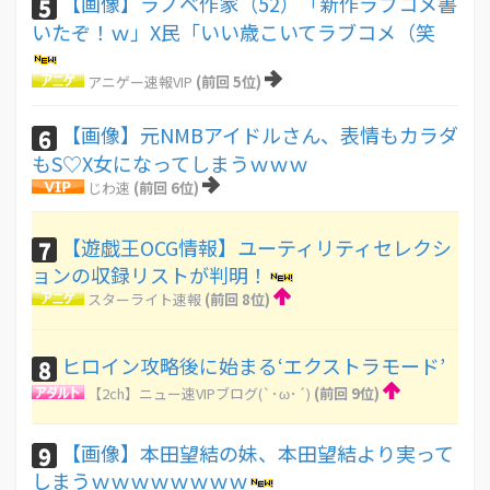
【画像】ラノベ作家（52）「新作ラブコメ書
5
いたぞ！ｗ」X民「いい歳こいてラブコメ（笑
アニゲー速報VIP
(前回 5位)
【画像】元NMBアイドルさん、表情もカラダ
6
もS♡X女になってしまうｗｗｗ
じわ速
(前回 6位)
【遊戯王OCG情報】ユーティリティセレクシ
7
ョンの収録リストが判明！
スターライト速報
(前回 8位)
ヒロイン攻略後に始まる‘エクストラモード’
8
【2ch】ニュー速VIPブログ(`･ω･´)
(前回 9位)
【画像】本田望結の妹、本田望結より実って
9
しまうｗｗｗｗｗｗｗｗ