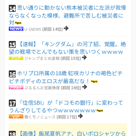
思い通りに動かない熊本被災者に左派が我慢
14
ならなくなった模様、避難所で苦しむ被災者に
対
U-1NEWS
(前回 14位)
【速報】「キングダム」の河了貂、覚醒。絶
15
望の戦場でとんでもない策を思いつくｗｗｗｗ
ジャンプまとめ速報
(前回 15位)
ホリプロ所属の18歳 虹咲カリナの褐色ピチ
16
ピチボディのエロスが最高だな！
ぷるるんお宝画像庫
(前回 16位)
「住信SBI」が「ドコモの銀行」に変わって
17
うんざりしてるやつｗｗｗｗｗｗｗ
働くモノニュース
(前回 17位)
【画像】飯尾夏帆アナ、白いポロシャツから
18