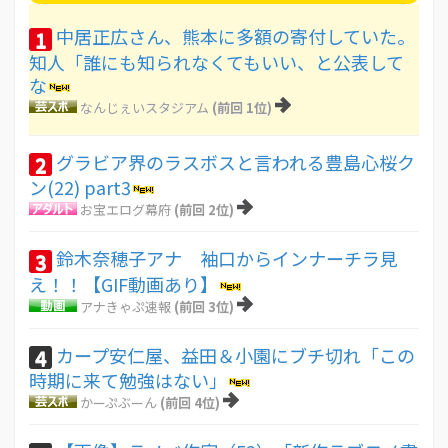
中居正広さん、熊本に多額の寄付していた。
1
知人「誰にも知られなくてもいい、と公表して
な
なんじぇいスタジアム
(前回 1位)
グラビア界のラスボスと言われる豊島心桜ク
2
ン(22) part3
お宝エログ幕府
(前回 2位)
鈴木奈穂子アナ 袖口からインナーチラ見
3
え！！【GIF動画あり】
アナきゃぷ速報
(前回 3位)
カープ安仁屋、益田＆小園にブチ切れ「この
4
時期に来て勉強はない」
かーぷぶーん
(前回 4位)