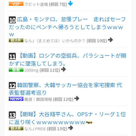
ラビット速報
(前回 7位)
広島・モンテロ、怠慢プレー 走ればセーフ
10
だったのにベンチへ帰ろうとしてしまうｗｗｗ
ｗ
なんJ（まとめては）いかんのか？
(前回 10位)
【動画】ロシアの空挺兵、パラシュートが開
11
かずに墜落してしまう。
1000mg
(前回 11位)
韓国警察、大韓サッカー協会を家宅捜索 代
12
表監督選考巡り
厳選！韓国情報
(前回 12位)
【朗報】大谷翔平さん、OPSナ・リーグ１位
13
に返り咲くｗｗｗｗｗｗｗｗｗ
なんJ PRIDE
(前回 13位)