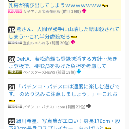
乳房が飛び出してしまうｗｗｗｗｗｗｗ
女子アナお宝画像速報
(前回 19位)
熊さん、人間が勝手に山壊した結果殺されて
19
しまう…これ半分虐殺だろ
登山ちゃんねる
(前回 20位)
DeNA、若松尚輝も登録抹消する方針…急き
20
ょ登板で、4回2/3を投げた負担を考慮して
ベイスターズNEWS
(前回 18位)
「パチンコ・パチスロは適度に楽しむ遊びで
21
す。 のめり込みに注意しましょう。」←これお
パチンコ・パチスロ.com
(前回 21位)
緑川希星、写真集がエロい！身長176cm・股
22
下90cm長身コスプレイヤー、おっぱいと