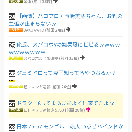
竜速
(前回 23位)
【画像】ハロプロ・西﨑美空ちゃん、お乳の
24
主張が止まらないｗ
BAKUWARO
(前回 24位)
俺氏、スパロボVの難易度にビビるｗｗｗｗ
25
ｗｗｗｗｗｗｗ
スパロボまとめ速報
(前回 25位)
ジュミドロって漫画知ってるやつおるか？
26
超・マンガ速報
(前回 26位)
ドラクエ8ってまあまあよく出来てたよな
27
日刊やきう速報＠なんJ
(前回 28位)
日本 75-57 モンゴル 最大15点ビハインドか
28