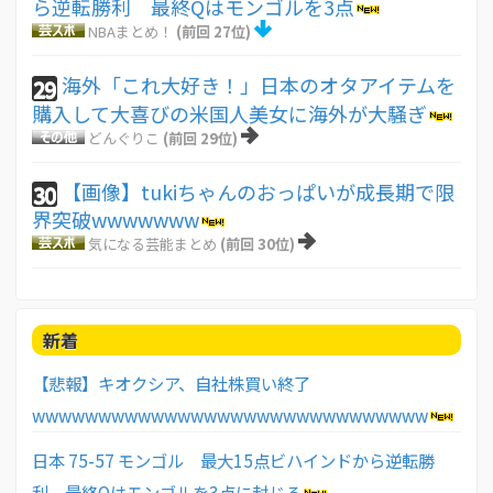
ら逆転勝利 最終Qはモンゴルを3点
NBAまとめ！
(前回 27位)
海外「これ大好き！」日本のオタアイテムを
29
購入して大喜びの米国人美女に海外が大騒ぎ
どんぐりこ
(前回 29位)
【画像】tukiちゃんのおっぱいが成長期で限
30
界突破wwwwwww
気になる芸能まとめ
(前回 30位)
新着
【悲報】キオクシア、自社株買い終了
wwwwwwwwwwwwwwwwwwwwwwwwwwwwww
日本 75-57 モンゴル 最大15点ビハインドから逆転勝
利 最終Qはモンゴルを3点に封じる