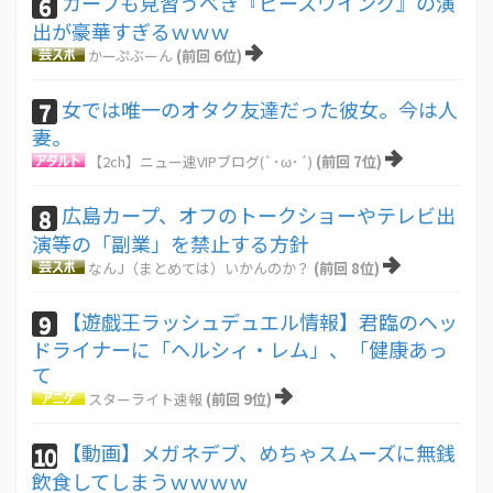
カープも見習うべき『ピースウイング』の演
6
出が豪華すぎるｗｗｗ
かーぷぶーん
(前回 6位)
女では唯一のオタク友達だった彼女。今は人
7
妻。
【2ch】ニュー速VIPブログ(`･ω･´)
(前回 7位)
広島カープ、オフのトークショーやテレビ出
8
演等の「副業」を禁止する方針
なんJ（まとめては）いかんのか？
(前回 8位)
【遊戯王ラッシュデュエル情報】君臨のヘッ
9
ドライナーに「ヘルシィ・レム」、「健康あっ
て
スターライト速報
(前回 9位)
【動画】メガネデブ、めちゃスムーズに無銭
10
飲食してしまうｗｗｗｗ