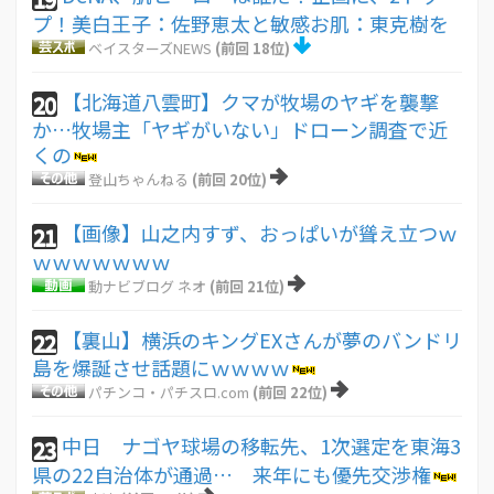
プ！美白王子：佐野恵太と敏感お肌：東克樹を
ベイスターズNEWS
(前回 18位)
【北海道八雲町】クマが牧場のヤギを襲撃
20
か…牧場主「ヤギがいない」ドローン調査で近
くの
登山ちゃんねる
(前回 20位)
【画像】山之内すず、おっぱいが聳え立つｗ
21
ｗｗｗｗｗｗｗ
動ナビブログ ネオ
(前回 21位)
【裏山】横浜のキングEXさんが夢のバンドリ
22
島を爆誕させ話題にｗｗｗｗ
パチンコ・パチスロ.com
(前回 22位)
中日 ナゴヤ球場の移転先、1次選定を東海3
23
県の22自治体が通過… 来年にも優先交渉権