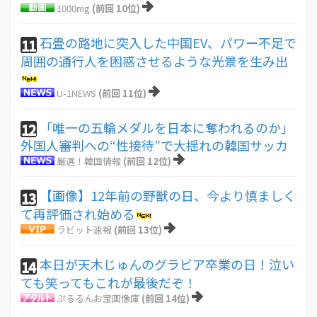
1000mg
(前回 10位)
石畳の路地に突入した中国EV、パワー不足で
11
周囲の通行人を困惑させるような光景を生み出
U-1NEWS
(前回 11位)
「唯一の五輪メダルを日本に奪われるのか」
12
外国人審判への“性接待”で大揺れの韓国サッカ
厳選！韓国情報
(前回 12位)
【画像】12年前の野獣の日、今より慎ましく
13
て再評価され始める
ラビット速報
(前回 13位)
本日が天木じゅんのグラビア卒業の日！泣い
14
ても笑ってもこれが最後だぞ！
ぷるるんお宝画像庫
(前回 14位)