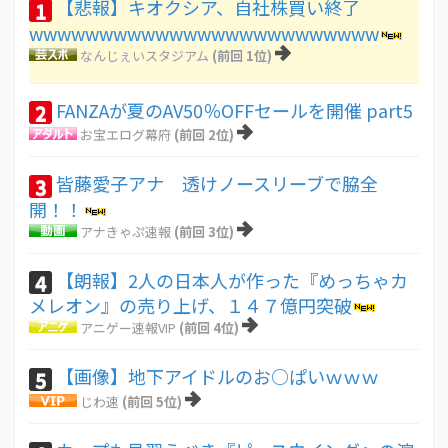
【悲報】キオクシア、自社株買い終了
1
wwwwwwwwwwwwwwwwwwwwwwwww
なんじぇいスタジアム
(前回 1位)
FANZAが夏のAV50％OFFセールを開催 part5
2
お宝エログ幕府
(前回 2位)
皆藤愛子アナ 透けノースリーブで脇全
3
開！！
アナきゃぷ速報
(前回 3位)
【朗報】2人の日本人が作った『めっちゃカ
4
メレオン』の売り上げ、１４７億円突破
アニゲー速報VIP
(前回 4位)
【画像】地下アイドルのお○ぱいｗｗｗ
5
じわ速
(前回 5位)