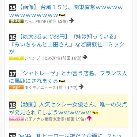
【画像】 台風１５号、関東直撃ｗｗｗｗｗ
15
ｗｗｗｗｗｗｗｗｗ
なんJ PRIDE
(前回 15位)
【最大3巻まで88円】『妹は知っている』
16
『みいちゃんと山田さん』など講談社コミック
が
ジャンプまとめ速報
(前回 16位)
「シャトレーゼ」とか言う店名、フランス人
17
に馬鹿にされまくる
働くモノニュース
(前回 17位)
【動画】人気セクシー女優さん、唯一の欠点
18
が発見されてしまうｗｗｗｗｗｗ
女子アナお宝画像速報
(前回 19位)
DeNA、肌ヒーローは誰だ？企画に、2トッ
19