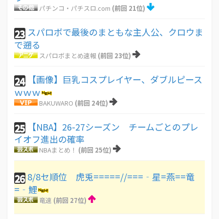
パチンコ・パチスロ.com
(前回 21位)
スパロボで最後のまともな主人公、クロウま
23
で遡る
スパロボまとめ速報
(前回 23位)
【画像】巨乳コスプレイヤー、ダブルピース
24
ｗｗｗ
BAKUWARO
(前回 24位)
【NBA】26-27シーズン チームごとのプレ
25
イオフ進出の確率
NBAまとめ！
(前回 25位)
8/8セ順位 虎兎=====//===‐星=燕==竜
26
=‐鯉
竜速
(前回 27位)