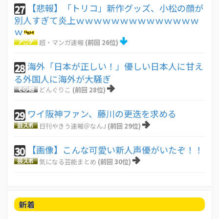
【悲報】「トリコ」新作グッズ、小松の顔が
27
別人すぎて炎上ｗｗｗｗｗｗｗｗｗｗｗｗｗｗ
ｗ
超・マンガ速報
(前回 26位)
海外「日本が正しい！」優しい日本人に甘え
28
る外国人に海外が大騒ぎ
どんぐりこ
(前回 28位)
ワイ阪神ファン、藤川の更迭を求める
29
日刊やきう速報＠なんJ
(前回 29位)
【画像】こんな可愛い新人声優がいたぞ！！
30
気になる芸能まとめ
(前回 30位)
新着