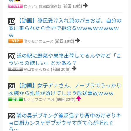
女子アナお宝画像速報
(前回 18位)
【動画】移民受け入れ派のパヨおば、自分の
19
家に来られたら全力で拒否るｗｗｗｗｗｗｗｗ
ｗ
働くモノニュース
(前回 19位)
道の駅に野菜や果物出荷してるんやけど「こ
20
ういうの欲しい」とかある？
登山ちゃんねる
(前回 20位)
【動画】女子アナさん、ノーブラでうっかり
21
衣装から乳首が透けてしまう放送事故ｗｗｗ
動ナビブログ ネオ
(前回 22位)
隣の臭デブキング貧乏揺すり背中のけぞりキ
22
ョロ厨カンスケデブがウザすぎて心が折れそ
う…