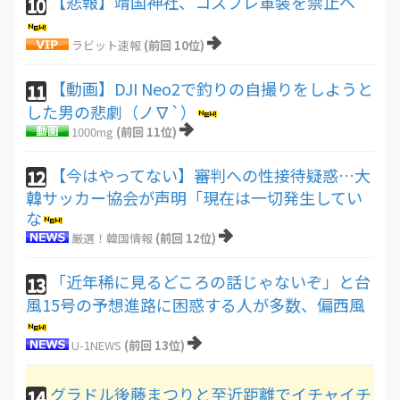
【悲報】靖国神社、コスプレ軍装を禁止へ
10
ラビット速報
(前回 10位)
【動画】DJI Neo2で釣りの自撮りをしようと
11
した男の悲劇（ノ∇`）
1000mg
(前回 11位)
【今はやってない】審判への性接待疑惑…大
12
韓サッカー協会が声明「現在は一切発生してい
な
厳選！韓国情報
(前回 12位)
「近年稀に見るどころの話じゃないぞ」と台
13
風15号の予想進路に困惑する人が多数、偏西風
U-1NEWS
(前回 13位)
グラドル後藤まつりと至近距離でイチャイチ
14