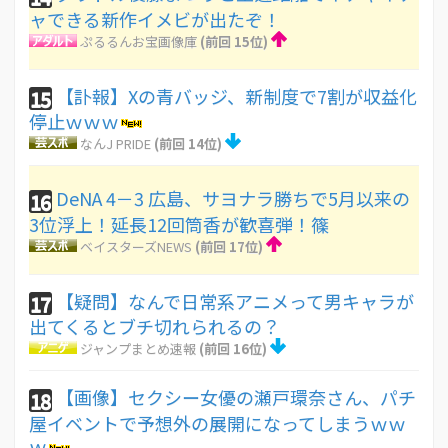
ャできる新作イメビが出たぞ！
ぷるるんお宝画像庫
(前回 15位)
【訃報】Xの青バッジ、新制度で7割が収益化
15
停止ｗｗｗ
なんJ PRIDE
(前回 14位)
DeNA 4－3 広島、サヨナラ勝ちで5月以来の
16
3位浮上！延長12回筒香が歓喜弾！篠
ベイスターズNEWS
(前回 17位)
【疑問】なんで日常系アニメって男キャラが
17
出てくるとブチ切れられるの？
ジャンプまとめ速報
(前回 16位)
【画像】セクシー女優の瀬戸環奈さん、パチ
18
屋イベントで予想外の展開になってしまうｗｗ
ｗ