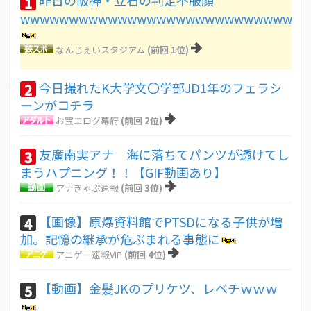
1
wwwwwwwwwwwwwwwwwwwwwwwwwwww
なんじぇいスタジアム
(前回 1位)
今日撮れたK大学文〇学部JD1年のフェラシ
2
ーンがコチラ
お宝エログ幕府
(前回 2位)
友廣南実アナ 海に落ちてパンツが透けてし
3
まうハプニング！！【GIF動画あり】
アナきゃぷ速報
(前回 3位)
【画像】原爆資料館でPTSDになる子供が増
4
加。記憶の継承が危ぶまれる事態に
アニゲー速報VIP
(前回 4位)
【動画】金髪JKのプリケツ、レベチｗｗｗ
5