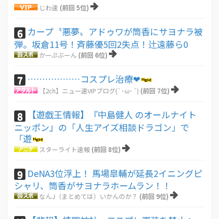
じわ速
(前回 5位)
カープ〝悪夢〟アドゥワが筒香にサヨナラ被
6
弾。坂倉11号！斉藤優5回2失点！辻遠藤ら0
かーぷぶーん
(前回 6位)
………………コスプレ治療❤
7
【2ch】ニュー速VIPブログ(`･ω･´)
(前回 7位)
【遊戯王情報】『中島健人 のオールナイト
8
ニッポン』の「人生アイズ相談ドラゴン」で
「遊
スターライト速報
(前回 8位)
DeNA3位浮上！ 馬場皐輔が延長2イニングピ
9
シャリ、筒香がサヨナラホームラン！！
なんJ（まとめては）いかんのか？
(前回 9位)