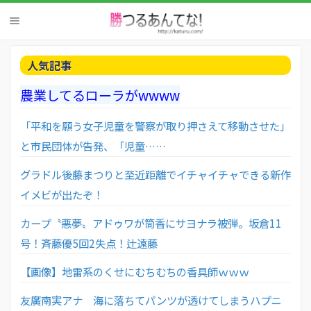
人気記事
農業してるローラがwwww
「平和を願う女子児童を警察が取り押さえて移動させた」
と市民団体が告発、「児童……
グラドル後藤まつりと至近距離でイチャイチャできる新作
イメビが出たぞ！
カープ〝悪夢〟アドゥワが筒香にサヨナラ被弾。坂倉11
号！斉藤優5回2失点！辻遠藤
【画像】地雷系のくせにむちむちの香具師ｗｗｗ
友廣南実アナ 海に落ちてパンツが透けてしまうハプニ