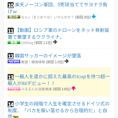
楽天ノーコン軍団、5死球当ててサヨナラ負
10
けｗ
なんJ（まとめては）いかんのか？
(前回 8位)
【動画】ロシア軍のドローンをネット発射装
11
置で撃墜するウクライナ。
1000mg
(前回 11位)
韓国サッカーのイメージが墜落
12
厳選！韓国情報
(前回 12位)
一般人を遥かに超えた最高のIcupを持つ超一
13
般人がAVデビュー！！
ぷるるんお宝画像庫
(前回 16位)
小学生の段階で人生を確定させるドイツ式の
14
制度、「バカを振い落せるから合理的だ」と自
惚