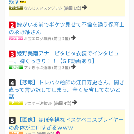
残す
なんじぇいスタジアム
(前回 1位)
嫁がいる前で半ケツ見せて不倫を誘う保育士
2
の永野紬さん
お宝エログ幕府
(前回 2位)
姫野美南アナ ピタピタ衣装でインタビュ
3
ー、胸くっきり！！【GIF動画あり】
アナきゃぷ速報
(前回 3位)
【悲報】トレパク絵師の江口寿史さん、開き
4
直って言い訳してしまう。全く反省してないと
話
アニゲー速報VIP
(前回 4位)
【画像】ほぼ全裸なドスケベコスプレイヤー
5
の身体がエロすぎるｗｗｗ
じわ速
(前回 6位)