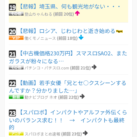
【悲報】埼玉県、何も観光地がない・・・
19
登山ちゃんねる
(前回 20位)
【悲報】ロシア、じわじわと逝き始める
20
働くモノニュース
(前回 18位)
【中古機価格230万円】スマスロSAO2、また
21
ガラスが粉々になる…
パチンコ・パチスロ.com
(前回 21位)
【動画】若手女優「兄とセ○クスシーンする
22
んですか？分かりました…」
動ナビブログ ネオ
(前回 22位)
【スパロボ】インパクトやアルファ外伝くら
23
いのバランス求む！！ → インパクトも最終
的
スパロボまとめ速報
(前回 23位)