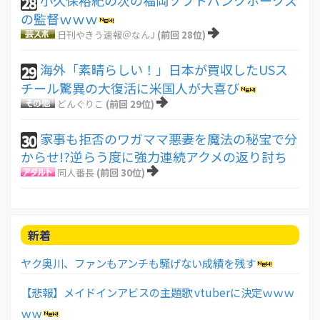
小久保裕紀の次の福岡ソフトバンクホークス
28
の監督ｗｗｗ
日刊やきう速報＠なんJ
(前回 28位)
海外「素晴らしい！」日本が買収したUSス
29
チール驚異の大復活に米国人が大喜び
どんぐりこ
(前回 29位)
家事も拒否のワガママ悪妻を魔法の秘宝で分
30
からせ!?逆らう度に強力連続アクメの返り討ち
同人番長
(前回 30位)
新着
ヤク奥川、ファンもアンチも騒げない成績を残す
【悲報】メイドインアビスの主題歌 vtuberに決定ｗｗｗ
ｗｗ