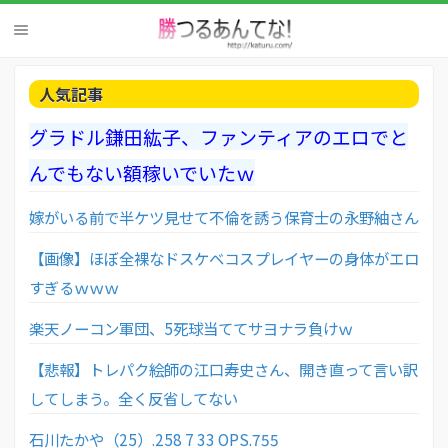
人気記事
グラドル鎌田紘子、ファンティアのエロでと
んでもない額稼いでいたｗ
嫁がいる前で半ケツ見せて不倫を誘う保育士の永野紬さん
【画像】ほぼ全裸なドスケベコスプレイヤーの身体がエロ
すぎるｗｗｗ
楽天ノーコン軍団、5死球当ててサヨナラ負けｗ
【悲報】トレパク絵師の江口寿史さん、開き直って言い訳
してしまう。全く反省してない
石川たかや（25）.258 7 33 OPS.755