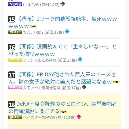
U-1NEWS
(前回 14位)
【悲報】Jリーグ開幕戦視聴率、爆死ｗｗｗ
15
ｗｗｗｗ
なんJ PRIDE
(前回 13位)
【画像】漫画読んでて「生々しいな･･･」と
16
思った描写ｗｗｗｗ
ジャンプまとめ速報
(前回 15位)
【画像】FRIDAY砲された巨人軍のエースさ
17
ん、隣の女子が絶対に美人だと話題になるｗ
女子アナお宝画像速報
(前回 17位)
DeNA・度会隆輝ののヒロイン、選挙候補者
18
の街頭演説に聞こえる
ベイスターズNEWS
(前回 19位)