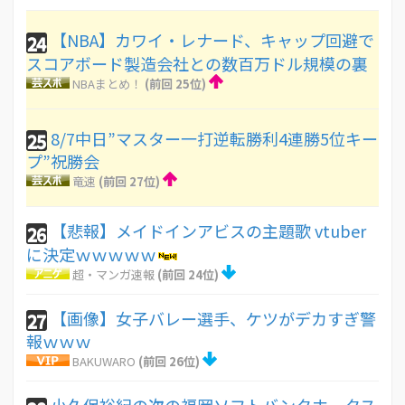
【NBA】カワイ・レナード、キャップ回避で
24
スコアボード製造会社との数百万ドル規模の裏
NBAまとめ！
(前回 25位)
8/7中日”マスター一打逆転勝利4連勝5位キー
25
プ”祝勝会
竜速
(前回 27位)
【悲報】メイドインアビスの主題歌 vtuber
26
に決定ｗｗｗｗｗ
超・マンガ速報
(前回 24位)
【画像】女子バレー選手、ケツがデカすぎ警
27
報ｗｗｗ
BAKUWARO
(前回 26位)