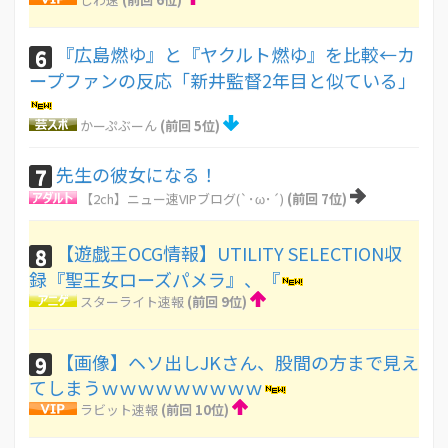
『広島燃ゆ』と『ヤクルト燃ゆ』を比較←カ
6
ープファンの反応「新井監督2年目と似ている」
かーぷぶーん
(前回 5位)
先生の彼女になる！
7
【2ch】ニュー速VIPブログ(`･ω･´)
(前回 7位)
【遊戯王OCG情報】UTILITY SELECTION収
8
録『聖王女ローズパメラ』、『
スターライト速報
(前回 9位)
【画像】ヘソ出しJKさん、股間の方まで見え
9
てしまうｗｗｗｗｗｗｗｗｗ
ラビット速報
(前回 10位)