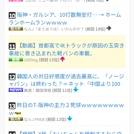
阪神・ガルシア、10打数無安打… → ホーム
10
ランホームランｗｗｗｗ
なんJ（まとめては）いかんのか？
(前回 10位)
【動画】首都高で4tトラックが原因の玉突き
11
事故に巻き込まれた軽バンの車載。
1000mg
(前回 13位)
韓国人の対日好感度が過去最高に、「ノージ
12
ャパン」は終わった？＝ネット「中国より100
厳選！韓国情報
(前回 11位)
昨日のT-阪神の主力２死球ｗｗｗｗｗｗｗｗ
13
ｗ
なんJ PRIDE
(前回 12位)
【悲報】X民「みいちゃんを規制するならウ