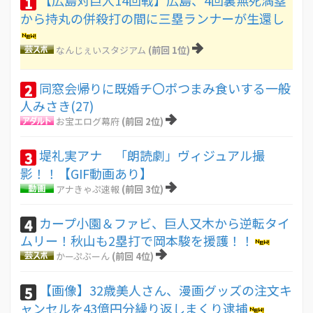
1
から持丸の併殺打の間に三塁ランナーが生還し
なんじぇいスタジアム
(前回 1位)
同窓会帰りに既婚チ〇ポつまみ食いする一般
2
人みさき(27)
お宝エログ幕府
(前回 2位)
堤礼実アナ 「朗読劇」ヴィジュアル撮
3
影！！【GIF動画あり】
アナきゃぷ速報
(前回 3位)
カープ小園＆ファビ、巨人又木から逆転タイ
4
ムリー！秋山も2塁打で岡本駿を援護！！
かーぷぶーん
(前回 4位)
【画像】32歳美人さん、漫画グッズの注文キ
5
ャンセルを43億円分繰り返しまくり逮捕