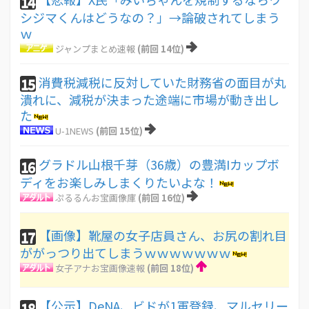
14
シジマくんはどうなの？」→論破されてしまう
ｗ
ジャンプまとめ速報
(前回 14位)
消費税減税に反対していた財務省の面目が丸
15
潰れに、減税が決まった途端に市場が動き出し
た
U-1NEWS
(前回 15位)
グラドル山根千芽（36歳）の豊満Iカップボ
16
ディをお楽しみしまくりたいよな！
ぷるるんお宝画像庫
(前回 16位)
【画像】靴屋の女子店員さん、お尻の割れ目
17
ががっつり出てしまうｗｗｗｗｗｗｗ
女子アナお宝画像速報
(前回 18位)
【公示】DeNA、ビドが1軍登録、マルセリー
18