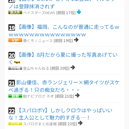
ノは登録抹消されず
ベイスターズNEWS
(前回 17位)
【画像】福岡、こんなのが普通に走ってるｗ
19
ｗｗｗｗｗｗｗｗｗｗｗｗｗｗｗ
働くモノニュース
(前回 19位)
【画像】8月だから夏に撮った写真あげてい
20
く
登山ちゃんねる
(前回 20位)
影山優佳、赤ランジェリー×網タイツがスケ
21
ベ過ぎる！只の痴女だろ・・・
動ナビブログ ネオ
(前回 21位)
【スパロボY】しかしクロウはやっぱいい
22
な！主人公として魅力的すぎる…！
スパロボまとめ速報
(前回 22位)