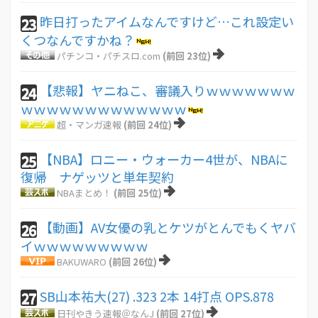
昨日打ったアイムなんですけど…これ設定い
23
くつなんですかね？
パチンコ・パチスロ.com
(前回 23位)
【悲報】ヤニねこ、審議入りｗｗｗｗｗｗｗ
24
ｗｗｗｗｗｗｗｗｗｗｗｗｗ
超・マンガ速報
(前回 24位)
【NBA】ロニー・ウォーカー4世が、NBAに
25
復帰 ナゲッツと単年契約
NBAまとめ！
(前回 25位)
【動画】AV女優の乳とケツがとんでもくヤバ
26
イｗｗｗｗｗｗｗｗｗ
BAKUWARO
(前回 26位)
SB山本祐大(27) .323 2本 14打点 OPS.878
27
日刊やきう速報＠なんJ
(前回 27位)