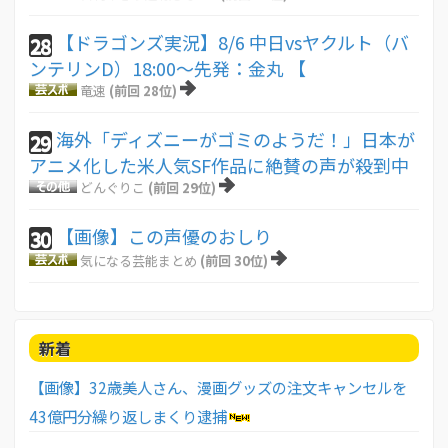
【ドラゴンズ実況】8/6 中日vsヤクルト（バ
28
ンテリンD）18:00～先発：金丸 【
竜速
(前回 28位)
海外「ディズニーがゴミのようだ！」日本が
29
アニメ化した米人気SF作品に絶賛の声が殺到中
どんぐりこ
(前回 29位)
【画像】この声優のおしり
30
気になる芸能まとめ
(前回 30位)
新着
【画像】32歳美人さん、漫画グッズの注文キャンセルを
43億円分繰り返しまくり逮捕