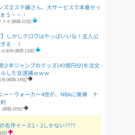
ンズエステ嬢さん、大サービスで本番セッ
しまう・・・
 ネオ
(前回 21位)
Y】しかしクロウはやっぱいいな！主人公
すぎる…！
とめ速報
(前回 22位)
間少年ジャンプのグッズ(43億円分)を注文
セルした女逮捕ｗｗｗ
速報
(前回 24位)
ロニー・ウォーカー4世が、NBAに復帰 ナ
契約
！
(前回 25位)
の名作イース1・2しかない????
8位)