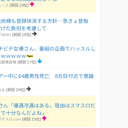
ュース
(前回 19位)
若松尚輝も登録抹消する方針…急きょ登板
を投げた負担を考慮して
NEWS
(前回 18位)
チビデ女優さん、番組の企画でハッスルし
ｗｗｗｗｗｗ
宝画像速報
(前回 17位)
アー中に64歳男性死亡 8合目付近で意識
ねる
(前回 20位)
さん「優遇冷遇はある。理由はスマスロだ
けで十分なんだよね」
チスロ.com
(前回 23位)