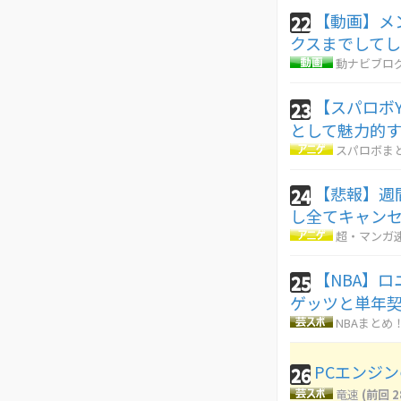
【動画】メ
22
クスまでして
動ナビブログ
【スパロボ
23
として魅力的
スパロボま
【悲報】週
24
し全てキャン
超・マンガ
【NBA】
25
ゲッツと単年
NBAまとめ
PCエンジン
26
竜速
(前回 2