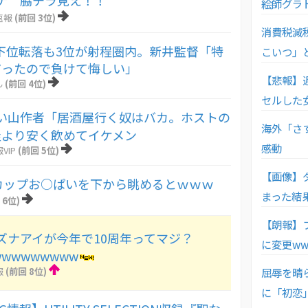
ナ 脇チラ見え！！
絵師グラド
速報
(前回 3位)
消費税減
下位転落も3位が射程圏内。新井監督「特
こいつ」
だったので負けて悔しい」
【悲報】
ん
(前回 4位)
セルした
い山作者「居酒屋行く奴はバカ。ホストの
海外「さ
屋より安く飲めてイケメン
感動
VIP
(前回 5位)
【画像】
カップお○ぱいを下から眺めるとｗｗｗ
まった結
 6位)
【朗報】
ズナアイが今年で10周年ってマジ？
に変更ww
wwwwwwwww
屈辱を晴
報
(前回 8位)
に「初恋