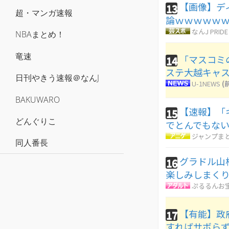
【画像】デ
13
超・マンガ速報
論ｗｗｗｗｗ
なんJ PRIDE
NBAまとめ！
竜速
「マスコミ
14
ステ大越キャ
日刊やきう速報＠なんJ
U-1NEWS
(
BAKUWARO
【速報】「
15
どんぐりこ
でとんでもな
ジャンプま
同人番長
グラドル山
16
楽しみしまく
ぷるるんお
【有能】政
17
すればサボら