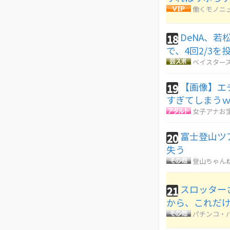
働くモノニ
DeNA、
18
で、4回2/3
ベイスターズ
【画像】エ
19
すぎてしまう
女子アナお
富士登山ツ
20
失う
登山ちゃん
スロッター
21
から、これだ
パチンコ・パ