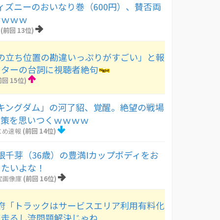
ィズニーのおいなり巻（600円）、賛否両
ｗｗｗｗ
(前回 13位)
の立ち位置の勘違いっぷりがすごい」と報
スターの台詞に視聴者絶句
前回 15位)
キングダム」の河了貂、覚醒。絶望の戦場
い策を思いつくｗｗｗｗ
とめ速報
(前回 14位)
根千芽（36歳）の豊満Iカップボディをお
りたいよな！
宝画像庫
(前回 16位)
府「トラックはサービスエリア利用有料化
ず走るし流問題解決じゃね