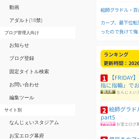
動画
絵師グラドル・百合
アダルト(18禁)
カープ、最下位転
ったので負けて悔
ブログ管理人向け
お知らせ
ランキング
ブログ登録
更新時間：2026-0
固定タイトル検索
【FRIDA
1
お問い合わせ
指に指輪」で
なんじぇい
編集ツール
絵師グラド
2
サイト別
part5
なんじぇいスタジアム
お宝エログ
お宝エログ幕府