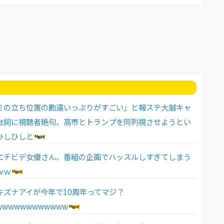
ミの立ち位置の勘違いっぷりがすごい」と報ステ大越キャ
台詞に視聴者絶句、高市とトランプを同列視させようとい
ひしひしと
エチビデ女優さん、番組の企画でハッスルしすぎてしまう
ｗｗ
キズナアイが今年で10周年ってマジ？
wwwwwwwwwwww