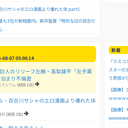
川サシャのエロ漫画より優れた体 part5
落も3位が射程圏内。新井監督「特別な日の試合だ
し
新着
8-07 05:00:14
「マスコ
スターの
Y】巨人のリリーフ左腕・高梨雄平「左手薬
う思惑が
お泊まり不倫愛
スタジアム
(前回 1位)
【画像】
ｗｗｗｗ
ル・百合川サシャのエロ漫画より優れた体
【画像】
幕府
(前回 2位)
wwwww