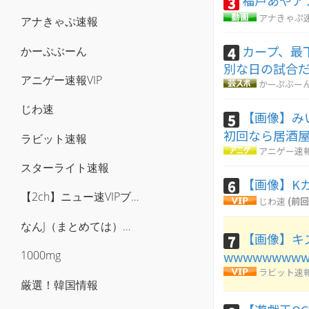
福戸あやア
3
アナきゃぷ
アナきゃぷ速報
カープ、最
4
かーぷぶーん
別な日の試合
アニゲー速報VIP
かーぷぶー
じわ速
【画像】み
5
初回なら居酒
ラビット速報
アニゲー速報
スターライト速報
【画像】K
6
【2ch】ニュー速VIPブログ(`･ω･´)
じわ速
(前回
なんJ（まとめては）いかんのか？
【画像】キ
7
wwwwwwww
1000mg
ラビット速
厳選！韓国情報