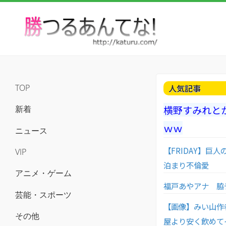
人気記事
TOP
横野すみれと
新着
ｗｗ
ニュース
【FRIDAY】
VIP
泊まり不倫愛
アニメ・ゲーム
福戸あやアナ 脇
芸能・スポーツ
【画像】みい山作
その他
屋より安く飲めて