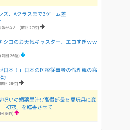
ンズ、Aクラスまで3ゲーム差
w
速報＠なんJ
(前回 27位)
キシコのお天気キャスター、エロすぎｗｗ
(前回 26位)
が日本！」日本の医療従事者の倫理観の高
感動
(前回 29位)
す呪いの媚薬墨汁!?高慢部長を愛玩具に変
に「初恋」を臨書させて
回 圏外)