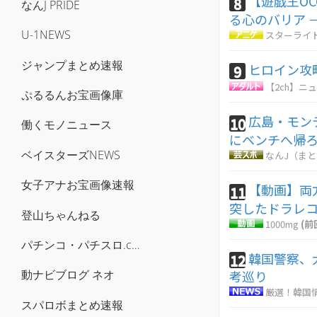
【遊戯王OCG
8
なんJ PRIDE
る心のバリア 
U-1NEWS
スターライ
ジャンプまとめ速報
ヒロイン攻
9
【2ch】ニュ
ぷるるんお宝画像庫
広島・モン
10
働くモノニュース
にベンチへ帰
ベイスターズNEWS
なんJ（ま
女子アナお宝画像速報
【動画】両
11
突したドラレコ
登山ちゃんねる
1000mg
(前
パチンコ・パチスロ.com
韓国警察、
12
考巡り
動ナビブログ ネオ
厳選！韓国
スパロボまとめ速報