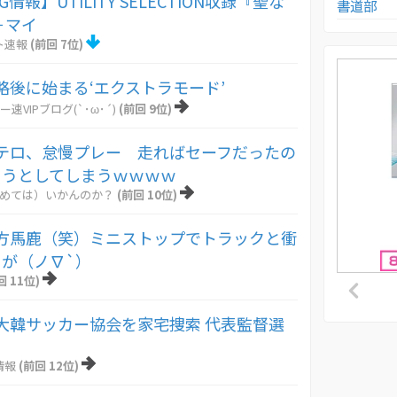
情報】UTILITY SELECTION収録『聖な
書道部
－マイ
ト速報
(前回 7位)
略後に始まる‘エクストラモード’
ー速VIPブログ(`･ω･´)
(前回 9位)
テロ、怠慢プレー 走ればセーフだったの
ろうとしてしまうｗｗｗｗ
とめては）いかんのか？
(前回 10位)
方馬鹿（笑）ミニストップでトラックと衝
が（ノ∇`）
回 11位)
大韓サッカー協会を家宅捜索 代表監督選
情報
(前回 12位)