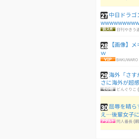
中日ドラゴ
27
wwwwwwww
日刊やきう
【画像】メ
28
ｗ
BAKUWARO
海外「さす
29
さに海外が超
どんぐりこ
屈辱を晴ら
30
え…後輩女子
同人番長
(前