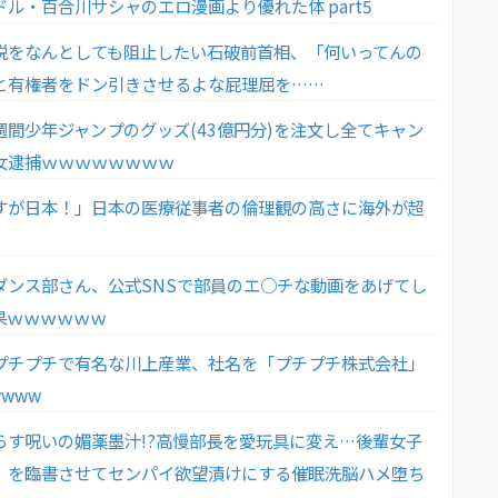
ル・百合川サシャのエロ漫画より優れた体 part5
税をなんとしても阻止したい石破前首相、「何いってんの
と有権者をドン引きさせるよな屁理屈を……
週間少年ジャンプのグッズ(43億円分)を注文し全てキャン
女逮捕ｗｗｗｗｗｗｗｗ
すが日本！」日本の医療従事者の倫理観の高さに海外が超
ダンス部さん、公式SNSで部員のエ○チな動画をあげてし
果ｗｗｗｗｗｗ
プチプチで有名な川上産業、社名を「プチプチ株式会社」
www
らす呪いの媚薬墨汁!?高慢部長を愛玩具に変え…後輩女子
」を臨書させてセンパイ欲望漬けにする催眠洗脳ハメ堕ち