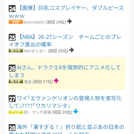
【画像】巨乳コスプレイヤー、ダブルピース
24
ｗｗｗ
BAKUWARO
(前回 24位)
【NBA】26-27シーズン チームごとのプレ
25
イオフ進出の確率
NBAまとめ！
(前回 25位)
AIさん、ドラクエ6を理想的にアニメ化して
26
しまう
竜速
(前回 27位)
ワイ｢エヴァンゲリオンの登場人物を実写化
27
して｣????｢ワカリマシタ｣
超・マンガ速報
(前回 26位)
海外「凄すぎる！」折り紙と並ぶあの日本の
28