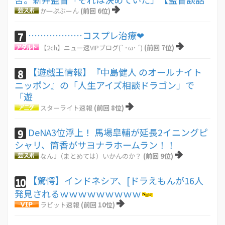
かーぷぶーん
(前回 6位)
………………コスプレ治療❤
7
【2ch】ニュー速VIPブログ(`･ω･´)
(前回 7位)
【遊戯王情報】『中島健人 のオールナイト
8
ニッポン』の「人生アイズ相談ドラゴン」で
「遊
スターライト速報
(前回 8位)
DeNA3位浮上！ 馬場皐輔が延長2イニングピ
9
シャリ、筒香がサヨナラホームラン！！
なんJ（まとめては）いかんのか？
(前回 9位)
【驚愕】インドネシア、[ドラえもんが16人
10
発見されるｗｗｗｗｗｗｗｗｗ
ラビット速報
(前回 10位)