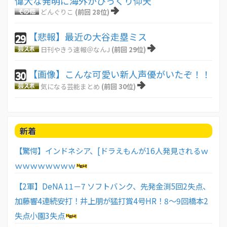
偉大な発明に海外がびっくり仰天
どんぐりこ
(前回 28位)
【悲報】最近の大谷走塁ミス
29
日刊やきう速報＠なんJ
(前回 29位)
【画像】こんな可愛い新人声優がいたぞ！！
30
気になる芸能まとめ
(前回 30位)
新着
【驚愕】インドネシア、[ドラえもんが16人発見されるｗ
ｗｗｗｗｗｗｗｗ
【2軍】DeNA 11－7 ソフトバンク、先発金渕5回2失点、
加藤響4連続安打！井上朋が猛打賞4号HR！8～9回橋本2
失点小園3失点