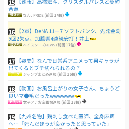
【速報】高橋宏斗、クリスタルパレスと契約
15
合意
なんJ PRIDE
(前回 14位)
【2軍】DeNA 11－7 ソフトバンク、先発金渕
16
5回2失点、加藤響4連続安打！井上
ベイスターズNEWS
(前回 17位)
【疑問】なんで日常系アニメって男キャラが
17
出てくるとブチ切れられるの？
ジャンプまとめ速報
(前回 16位)
【動画】お風呂上がりの女子さん、ちょうど
18
良いマ●毛だったwwwwww
女子アナお宝画像速報
(前回 18位)
【九州名物】鶏刺し食べた医師、全身麻痺
19
へ…「死んだほうが良かったと思っていた」