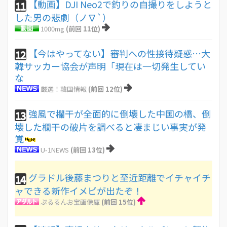
【動画】DJI Neo2で釣りの自撮りをしようと
11
した男の悲劇（ノ∇`）
1000mg
(前回 11位)
【今はやってない】審判への性接待疑惑…大
12
韓サッカー協会が声明「現在は一切発生してい
な
厳選！韓国情報
(前回 12位)
強風で欄干が全面的に倒壊した中国の橋、倒
13
壊した欄干の破片を調べると凄まじい事実が発
覚
U-1NEWS
(前回 13位)
グラドル後藤まつりと至近距離でイチャイチ
14
ャできる新作イメビが出たぞ！
ぷるるんお宝画像庫
(前回 15位)