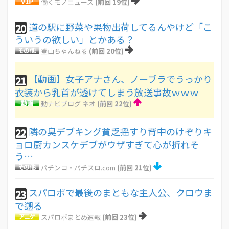
働くモノニュース
(前回 19位)
道の駅に野菜や果物出荷してるんやけど「こ
20
ういうの欲しい」とかある？
登山ちゃんねる
(前回 20位)
【動画】女子アナさん、ノーブラでうっかり
21
衣装から乳首が透けてしまう放送事故ｗｗｗ
動ナビブログ ネオ
(前回 22位)
隣の臭デブキング貧乏揺すり背中のけぞりキ
22
ョロ厨カンスケデブがウザすぎて心が折れそ
う…
パチンコ・パチスロ.com
(前回 21位)
スパロボで最後のまともな主人公、クロウま
23
で遡る
スパロボまとめ速報
(前回 23位)