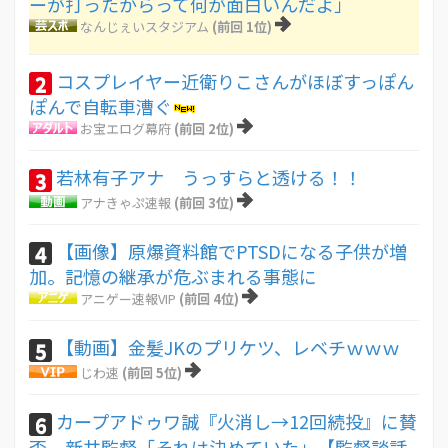
ーが打ったからって何が面白いんだよ」
なんじぇいスタジアム
(前回 1位)
コスプレイヤー近衛りこさんがほぼすっぽん
2
ぽんで自転車漕ぐ
お宝エログ幕府
(前回 2位)
若林有子アナ うっすらと透ける！！
3
アナきゃぷ速報
(前回 3位)
【画像】原爆資料館でPTSDになる子供が増
4
加。記憶の継承が危ぶまれる事態に
アニゲー速報VIP
(前回 4位)
【動画】金髪JKのプリケツ、レベチｗｗｗ
5
じわ速
(前回 5位)
カープアドゥワ誠『火消し→12回続投』に賛
6
否。新井監督「それは決めていた」【監督談話