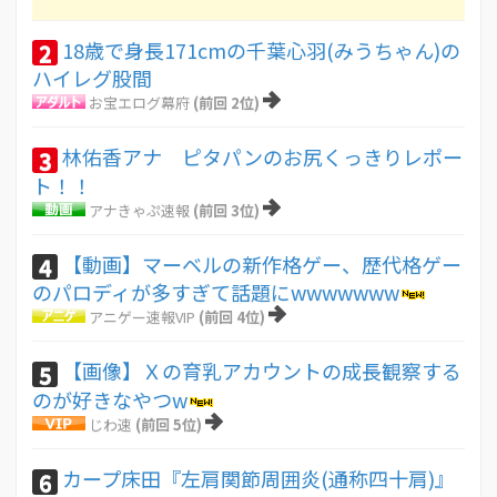
18歳で身長171cmの千葉心羽(みうちゃん)の
2
ハイレグ股間
お宝エログ幕府
(前回 2位)
林佑香アナ ピタパンのお尻くっきりレポー
3
ト！！
アナきゃぷ速報
(前回 3位)
【動画】マーベルの新作格ゲー、歴代格ゲー
4
のパロディが多すぎて話題にwwwwwww
アニゲー速報VIP
(前回 4位)
【画像】Ｘの育乳アカウントの成長観察する
5
のが好きなやつw
じわ速
(前回 5位)
カープ床田『左肩関節周囲炎(通称四十肩)』
6