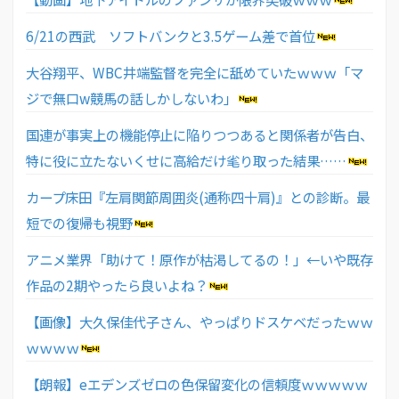
6/21の西武 ソフトバンクと3.5ゲーム差で首位
大谷翔平、WBC井端監督を完全に舐めていたｗｗｗ「マ
ジで無口w競馬の話しかしないわ」
国連が事実上の機能停止に陥りつつあると関係者が告白、
特に役に立たないくせに高給だけ毟り取った結果……
カープ床田『左肩関節周囲炎(通称四十肩)』との診断。最
短での復帰も視野
アニメ業界「助けて！原作が枯渇してるの！」←いや既存
作品の2期やったら良いよね？
【画像】大久保佳代子さん、やっぱりドスケベだったｗｗ
ｗｗｗｗ
【朗報】eエデンズゼロの色保留変化の信頼度ｗｗｗｗｗ