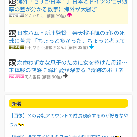
海外「さすが日本！」日本とドイツの仕事効
28
率の差が分かる数字に海外が大騒ぎ
どんぐりこ
(前回 29位)
日本ハム・新庄監督 楽天投手陣の5個の死
29
球に苦言 「ちょっと多かった。ちょっと考えて
日刊やきう速報＠なんJ
(前回 28位)
余命わずかな息子のために女を捧げた母親…
30
未体験の快感に溺れ愛が深まる!?奇跡のポリネ
同人番長
(前回 30位)
新着
【画像】Ｘの育乳アカウントの成長観察するのが好きなや
つw
【動画】地下アイドルのファンサが限界突破ｗｗｗ