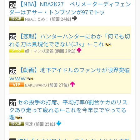
【NBA】NBA2K27 ペリメーターディフェン
24
ダーはアサー・トンプソンが97でトッ
NBAまとめ！
(前回 24位)
【悲報】ハンターハンターにわか「何でも切
25
れる刀は具現化できない(ﾆﾁｯ」←これ
超・マンガ速報
(前回 26位)
【動画】地下アイドルのファンサが限界突破
26
ｗｗｗ
BAKUWARO
(前回 27位)
セの投手の打席、平均打率0割台ケガのリス
27
クあり走って疲れる←これを今年までやってる
理
竜速
(前回 25位)