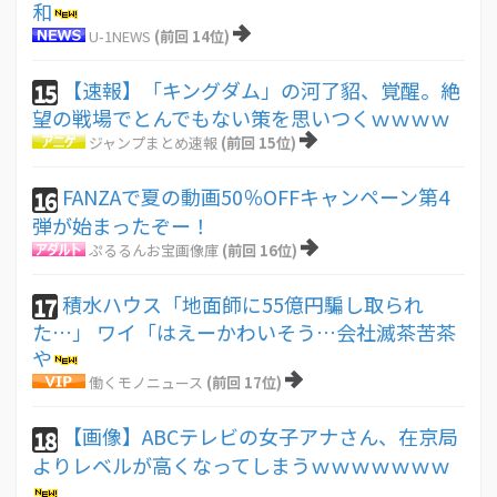
和
U-1NEWS
(前回 14位)
【速報】「キングダム」の河了貂、覚醒。絶
15
望の戦場でとんでもない策を思いつくｗｗｗｗ
ジャンプまとめ速報
(前回 15位)
FANZAで夏の動画50％OFFキャンペーン第4
16
弾が始まったぞー！
ぷるるんお宝画像庫
(前回 16位)
積水ハウス「地面師に55億円騙し取られ
17
た…」 ワイ「はえーかわいそう…会社滅茶苦茶
や
働くモノニュース
(前回 17位)
【画像】ABCテレビの女子アナさん、在京局
18
よりレベルが高くなってしまうｗｗｗｗｗｗｗ