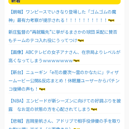
新着
【朗報】ワンピースでいきなり登場した「ゴムゴムの魔
神」最有力考察が提示される！！！！！！！！！！
新庄監督の“再就職先”に挙がるまさかの球団 采配に賛否
もチームのテコ入れ役にうってつけ
【画像】ABCテレビの女子アナさん、在京局よりレベルが
高くなってしまうｗｗｗｗｗｗｗ
【新台】ニューギン「e花の慶次～雲のかなたに」ティザ
ームービー公開&反応まとめ！休眠層ユーザーからパチン
コ復帰の声も！
【NBA】エンビードが新シーズンに向けての好調ぶりを披
露 なお足の状態の方を心配されてしまう
【悲報】吉岡里帆さん、アドリブで相手役俳優の手を取り