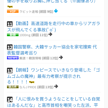
優の手を取りお胸に押し当てる（※画像あり）
ラビット速報
(前回 9位)
【動画】高速道路を走行中の車からリアガラ
11
スが飛んでくる事故(ﾟoﾟ)
1000mg
(前回 11位)
韓国警察、大韓サッカー協会を家宅捜索 代
12
表監督選考巡り
厳選！韓国情報
(前回 12位)
【朗報】ワンピースでいきなり登場した「ゴ
13
ムゴムの魔神」最有力考察が提示され
る！！！！
なんJ PRIDE
(前回 13位)
「人に恨みを買うようなことをしている自覚
14
はあるんだな」と高市首相を嘲笑った左派、平