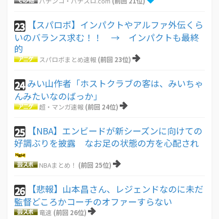
パチンコ・パチスロ.com
(前回 21位)
【スパロボ】インパクトやアルファ外伝くら
23
いのバランス求む！！ → インパクトも最終
的
スパロボまとめ速報
(前回 23位)
みい山作者「ホストクラブの客は、みいちゃ
24
んみたいなのばっか」
超・マンガ速報
(前回 24位)
【NBA】エンビードが新シーズンに向けての
25
好調ぶりを披露 なお足の状態の方を心配され
NBAまとめ！
(前回 25位)
【悲報】山本昌さん、レジェンドなのに未だ
26
監督どころかコーチのオファーすらない
竜速
(前回 26位)