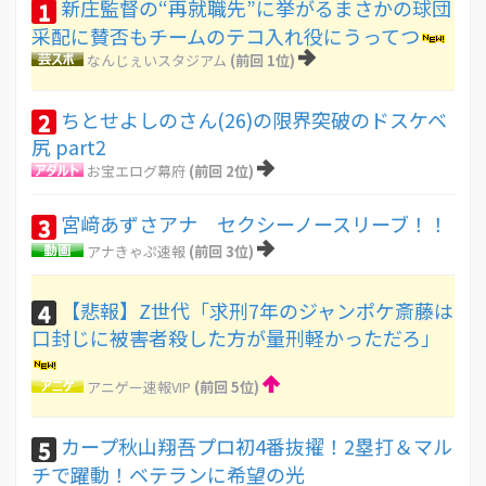
新庄監督の“再就職先”に挙がるまさかの球団
1
采配に賛否もチームのテコ入れ役にうってつ
なんじぇいスタジアム
(前回 1位)
ちとせよしのさん(26)の限界突破のドスケベ
2
尻 part2
お宝エログ幕府
(前回 2位)
宮﨑あずさアナ セクシーノースリーブ！！
3
アナきゃぷ速報
(前回 3位)
【悲報】Z世代「求刑7年のジャンポケ斎藤は
4
口封じに被害者殺した方が量刑軽かっただろ」
アニゲー速報VIP
(前回 5位)
カープ秋山翔吾プロ初4番抜擢！2塁打＆マル
5
チで躍動！ベテランに希望の光