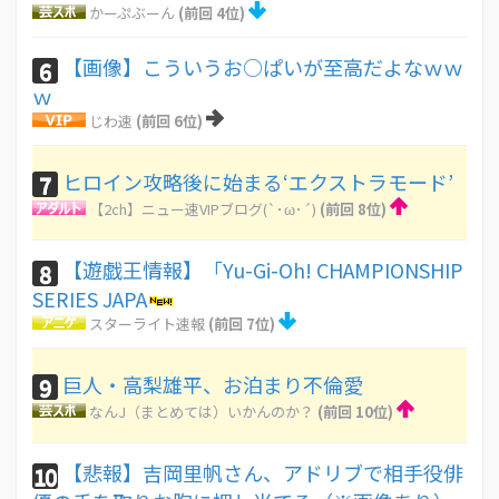
かーぷぶーん
(前回 4位)
【画像】こういうお○ぱいが至高だよなｗｗ
6
ｗ
じわ速
(前回 6位)
ヒロイン攻略後に始まる‘エクストラモード’
7
【2ch】ニュー速VIPブログ(`･ω･´)
(前回 8位)
【遊戯王情報】「Yu-Gi-Oh! CHAMPIONSHIP
8
SERIES JAPA
スターライト速報
(前回 7位)
巨人・高梨雄平、お泊まり不倫愛
9
なんJ（まとめては）いかんのか？
(前回 10位)
【悲報】吉岡里帆さん、アドリブで相手役俳
10