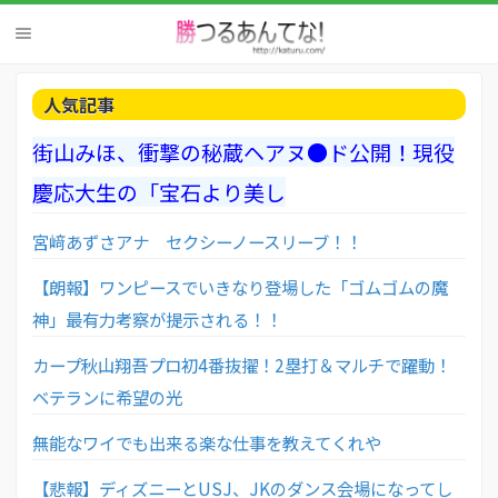
人気記事
街山みほ、衝撃の秘蔵ヘアヌ●ド公開！現役
慶応大生の「宝石より美し
宮﨑あずさアナ セクシーノースリーブ！！
【朗報】ワンピースでいきなり登場した「ゴムゴムの魔
神」最有力考察が提示される！！
カープ秋山翔吾プロ初4番抜擢！2塁打＆マルチで躍動！
ベテランに希望の光
無能なワイでも出来る楽な仕事を教えてくれや
【悲報】ディズニーとUSJ、JKのダンス会場になってし