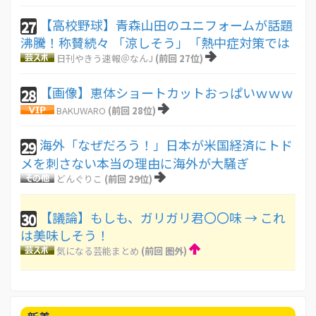
【高校野球】青森山田のユニフォームが話題
27
沸騰！称賛続々 「涼しそう」「熱中症対策では
日刊やきう速報＠なんJ
(前回 27位)
【画像】恵体ショートカットおっぱいｗｗｗ
28
BAKUWARO
(前回 28位)
海外「なぜだろう！」日本が米国経済にトド
29
メを刺さない本当の理由に海外が大騒ぎ
どんぐりこ
(前回 29位)
【議論】もしも、ガリガリ君〇〇味 → これ
30
は美味しそう！
気になる芸能まとめ
(前回 圏外)