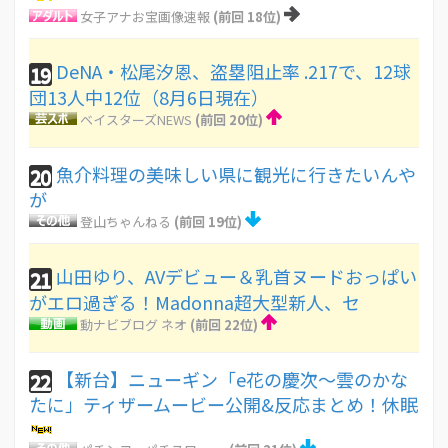
女子アナお宝画像速報
(前回 18位)
DeNA・松尾汐恩、盗塁阻止率 .217で、12球
19
団13人中12位（8月6日現在）
ベイスターズNEWS
(前回 20位)
魚介料理の美味しい県に観光に行きたいんや
20
が
登山ちゃんねる
(前回 19位)
山田ゆり、AVデビュー＆乳首ヌードおっぱい
21
がエロ過ぎる！Madonna超大型新人、セ
動ナビブログ ネオ
(前回 22位)
【新台】ニューギン「e花の慶次～雲のかな
22
たに」ティザームービー公開&反応まとめ！休眠