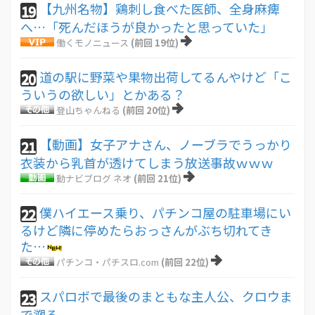
【九州名物】鶏刺し食べた医師、全身麻痺
19
へ…「死んだほうが良かったと思っていた」
働くモノニュース
(前回 19位)
道の駅に野菜や果物出荷してるんやけど「こ
20
ういうの欲しい」とかある？
登山ちゃんねる
(前回 20位)
【動画】女子アナさん、ノーブラでうっかり
21
衣装から乳首が透けてしまう放送事故ｗｗｗ
動ナビブログ ネオ
(前回 21位)
僕ハイエース乗り、パチンコ屋の駐車場にい
22
るけど隣に停めたらおっさんがぶち切れてき
た…
パチンコ・パチスロ.com
(前回 22位)
スパロボで最後のまともな主人公、クロウま
23
で遡る