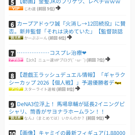
【動画】金髪JKのプリケツ、レベチｗｗｗ
5
じわ速
(前回 5位)
カープアドゥワ誠『火消し→12回続投』に賛
6
否。新井監督「それは決めていた」【監督談話
かーぷぶーん
(前回 6位)
………………コスプレ治療❤
7
【2ch】ニュー速VIPブログ(`･ω･´)
(前回 7位)
【遊戯王ラッシュデュエル情報】「ギャラク
8
シーカップ 2026【個人戦】」予選優勝者デ
スターライト速報
(前回 8位)
DeNA3位浮上！ 馬場皐輔が延長2イニングピ
9
シャリ、筒香がサヨナラホームラン！！
なんJ（まとめては）いかんのか？
(前回 9位)
【画像】キャミイの最新フィギュア(1,88000
10