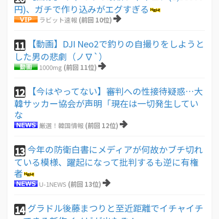
円)、ガチで作り込みがエグすぎる
ラビット速報
(前回 10位)
【動画】DJI Neo2で釣りの自撮りをしようと
11
した男の悲劇（ノ∇`）
1000mg
(前回 11位)
【今はやってない】審判への性接待疑惑…大
12
韓サッカー協会が声明「現在は一切発生してい
な
厳選！韓国情報
(前回 12位)
今年の防衛白書にメディアが何故かブチ切れ
13
ている模様、躍起になって批判するも逆に有権
者
U-1NEWS
(前回 13位)
グラドル後藤まつりと至近距離でイチャイチ
14