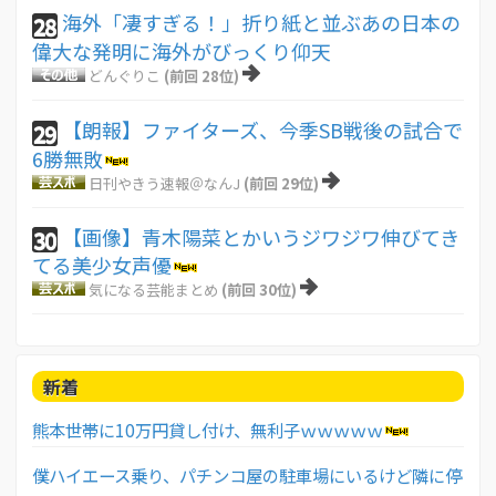
海外「凄すぎる！」折り紙と並ぶあの日本の
28
偉大な発明に海外がびっくり仰天
どんぐりこ
(前回 28位)
【朗報】ファイターズ、今季SB戦後の試合で
29
6勝無敗
日刊やきう速報＠なんJ
(前回 29位)
【画像】青木陽菜とかいうジワジワ伸びてき
30
てる美少女声優
気になる芸能まとめ
(前回 30位)
新着
熊本世帯に10万円貸し付け、無利子ｗｗｗｗｗ
僕ハイエース乗り、パチンコ屋の駐車場にいるけど隣に停