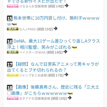
ャできる新作イメビが出たぞ！
ぷるるんお宝画像庫
(前回 14位)
熊本世帯に10万円貸し付け、無利子ｗｗｗｗ
15
ｗ
なんJ PRIDE
(前回 15位)
DeNA、最大11ゲーム差ひっくり返しAクラス
16
浮上！相川監督、笑みがこぼれる
ベイスターズNEWS
(前回 16位)
【疑問】なんで日常系アニメって男キャラが
17
出てくるとブチ切れられるの？
ジャンプまとめ速報
(前回 17位)
【画像】後藤真希さん、歴史に残る「三大エ
18
□画像」がこちらｗｗｗｗｗｗ
女子アナお宝画像速報
(前回 18位)