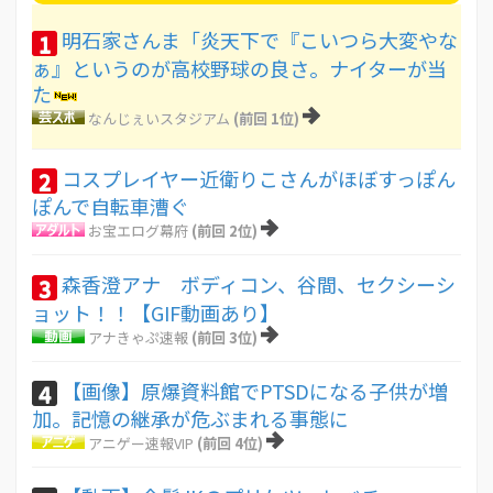
明石家さんま「炎天下で『こいつら大変やな
1
ぁ』というのが高校野球の良さ。ナイターが当
た
なんじぇいスタジアム
(前回 1位)
コスプレイヤー近衛りこさんがほぼすっぽん
2
ぽんで自転車漕ぐ
お宝エログ幕府
(前回 2位)
森香澄アナ ボディコン、谷間、セクシーシ
3
ョット！！【GIF動画あり】
アナきゃぷ速報
(前回 3位)
【画像】原爆資料館でPTSDになる子供が増
4
加。記憶の継承が危ぶまれる事態に
アニゲー速報VIP
(前回 4位)