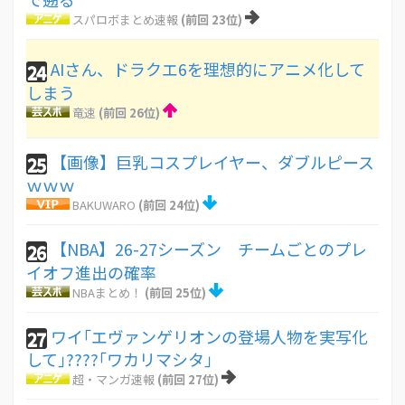
スパロボまとめ速報
(前回 23位)
AIさん、ドラクエ6を理想的にアニメ化して
24
しまう
竜速
(前回 26位)
【画像】巨乳コスプレイヤー、ダブルピース
25
ｗｗｗ
BAKUWARO
(前回 24位)
【NBA】26-27シーズン チームごとのプレ
26
イオフ進出の確率
NBAまとめ！
(前回 25位)
ワイ｢エヴァンゲリオンの登場人物を実写化
27
して｣????｢ワカリマシタ｣
超・マンガ速報
(前回 27位)