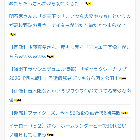
めたらおっさんがぶち切れてきた…
明石家さんま「炎天下で『こいつら大変やなぁ』というの
が高校野球の良さ。ナイターが当たり前だとつまらない」
【画像】後藤真希さん、歴史に残る「三大エ□画像」がこ
ちらｗｗｗｗｗｗ
【遊戯王ラッシュデュエル情報】「ギャラクシーカップ
2026【個人戦】」予選優勝者デッキ分布図を公開！
【画像】青木陽菜とかいうジワジワ伸びてきてる美少女声
優
【朗報】ファイターズ、今季SB戦後の試合で6勝無敗
イチロー（５２）さん ホームランダービーで30代とい
い勝負してしまう