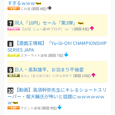
すぎるｗｗｗ
じわ速
(前回 6位)
同人「10円」セール「第3弾」
7
【2ch】ニュー速VIPブログ(`･ω･´)
(前回 8位)
【遊戯王情報】「Yu-Gi-Oh! CHAMPIONSHIP
8
SERIES JAPA
スターライト速報
(前回 7位)
巨人・高梨雄平、お泊まり不倫愛
9
なんJ（まとめては）いかんのか？
(前回 10位)
【動画】高須幹弥先生にキレるショートスリ
10
ーパー・堀大輔氏が怖いと話題にｗｗｗｗｗｗ
ｗ
ラビット速報
(前回 9位)