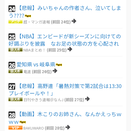
【悲報】みいちゃんの作者さん、泣いてしま
24
う????
超・マンガ速報
(前回 24位)
【NBA】エンビードが新シーズンに向けての
25
好調ぶりを披露 なお足の状態の方を心配され
NBAまとめ！
(前回 25位)
愛知県 vs 岐阜県
26
竜速
(前回 26位)
【悲報】高野連「暑熱対策で第2試合は13:30
27
プレイボールや！」
日刊やきう速報＠なんJ
(前回 27位)
【動画】木こりのお姉さん、なんかえっちｗ
28
ｗｗ
BAKUWARO
(前回 28位)