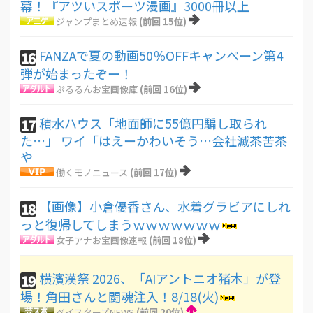
幕！『アツいスポーツ漫画』3000冊以上
ジャンプまとめ速報
(前回 15位)
FANZAで夏の動画50％OFFキャンペーン第4
16
弾が始まったぞー！
ぷるるんお宝画像庫
(前回 16位)
積水ハウス「地面師に55億円騙し取られ
17
た…」 ワイ「はえーかわいそう…会社滅茶苦茶
や
働くモノニュース
(前回 17位)
【画像】小倉優香さん、水着グラビアにしれ
18
っと復帰してしまうｗｗｗｗｗｗｗ
女子アナお宝画像速報
(前回 18位)
横濱漢祭 2026、「AIアントニオ猪木」が登
19
場！角田さんと闘魂注入！8/18(火)
ベイスターズNEWS
(前回 20位)