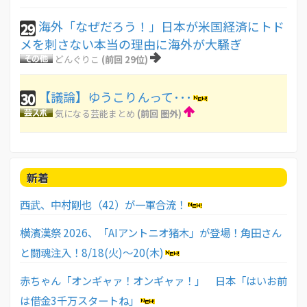
海外「なぜだろう！」日本が米国経済にトド
29
メを刺さない本当の理由に海外が大騒ぎ
どんぐりこ
(前回 29位)
【議論】ゆうこりんって･･･
30
気になる芸能まとめ
(前回 圏外)
新着
西武、中村剛也（42）が一軍合流！
横濱漢祭 2026、「AIアントニオ猪木」が登場！角田さん
と闘魂注入！8/18(火)〜20(木)
赤ちゃん「オンギャァ！オンギャァ！」 日本「はいお前
は借金3千万スタートね」