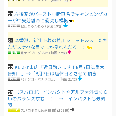
左後輪がバースト…新東名でキャンピングカ
20
ーが中央分離帯に衝突し横転
登山ちゃんねる
(前回 19位)
森香澄、新作下着の着用ショットｗｗ ただ
21
ただスケベな目でしか見れんだろ！！
動ナビブログ ネオ
(前回 22位)
KEIZ守山店「近日動きます！8月7日に重大
22
告知！」→「8月7日は店休日とさせて頂き
パチンコ・パチスロ.com
(前回 21位)
【スパロボ】インパクトやアルファ外伝くら
23
いのバランス求む！！ → インパクトも最終
的
スパロボまとめ速報
(前回 23位)