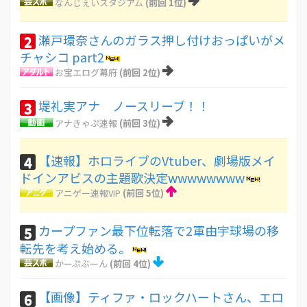
なんじぇいスタジアム
(前回 1位)
瀬戸環奈さんのガラス押し付けおっぱいがメ
2
チャシコ part2
お宝エログ幕府
(前回 2位)
堤礼実アナ ノースリーブ！！
3
アナきゃぷ速報
(前回 3位)
【速報】ホロライブのVtuber、劇場版メイ
4
ドインアビスの主題歌決定wwwwwwww
アニゲー速報VIP
(前回 5位)
カープファン最下位転落で2軍由宇球場の移
5
転先を考え始める。
かーぷぶーん
(前回 4位)
【画像】ティファ・ロックハートさん、エロ
6