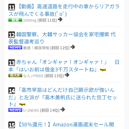
【動画】高速道路を走行中の車からリアガラ
11
スが飛んでくる事故(ﾟoﾟ)
1000mg
(前回 11位)
韓国警察、大韓サッカー協会を家宅捜索 代
12
表監督選考巡り
厳選！韓国情報
(前回 12位)
赤ちゃん「オンギャァ！オンギャァ！」 日
13
本「はいお前は借金3千万スタートね」
なんJ PRIDE
(前回 13位)
「高市早苗はどんだけ自己顕示欲が強いん
14
だ」と左派が『高木美帆氏に送られた包丁セッ
ト』
U-1NEWS
(前回 14位)
【50％還元！】Amazon漫画週末セール開
15