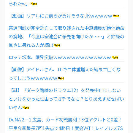
られたw」
【動画】リアルにお前らが負けそうなJKｗｗｗｗｗ
某週刊誌が完全逃亡して取り残された中道議員が絶体絶命
の窮地、「今度は宏池会に矛先を向けたか……」と節操の
無さに呆れる人が続出
ロッテ坂本、限界突破ｗｗｗｗｗｗｗｗｗｗｗｗｗ
【画像】アイドルさん、10キロ体重増えた結果エ□くな
ってしまうｗｗｗｗｗｗ
【謎】『ダーク路線のドラクエ12』を発売中止にしない
といけなかった理由ってガチでなに？とりあえすだせばい
いやん
DeNA 2－1 広島、カード初戦勝利！3位ヤクルトと0差！
平良今季最長7回1失点で4勝目！度会V打！レイノルズ7S