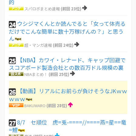
的
スパロボまとめ速報
(前回 23位)
ウシジマくんとか読んでると「女って体売る
24
だけでこんな簡単に数十万稼げんの？」と思う
ん
超・マンガ速報
(前回 24位)
【NBA】カワイ・レナード、キャップ回避で
25
スコアボード製造会社との数百万ドル規模の裏
NBAまとめ！
(前回 25位)
【動画】リアルにお前らが負けそうなJKｗｗ
26
ｗｗｗ
BAKUWARO
(前回 28位)
8/7 セ順位 虎=兎-====//====燕=星==竜
27
=鯉