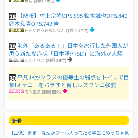
竜速
(前回 26位)
【悲報】村上宗隆OPS.895 鈴木誠也OPS.840
28
岡本和真OPS.742 吉
日刊やきう速報＠なんJ
(前回 27位)
海外「あるある！」日本を旅行した外国人が
29
患う新たな症状「日本語PTSD」に海外が大騒
どんぐりこ
(前回 29位)
平凡JKがクラスの優等生の弱点をトイレで目
30
撃!オナニーをバラすと脅しレズクンニ強要…
同人番長
(前回 圏外)
新着
【画像】まま「なんかプール入ってたら学生にめっちゃ見