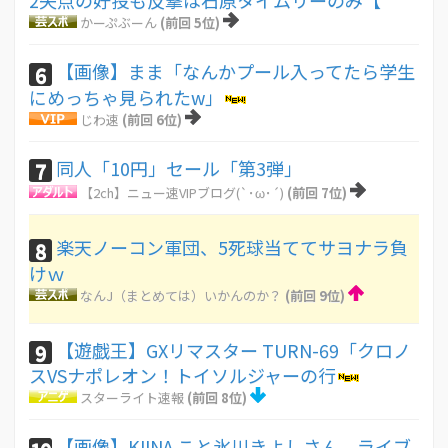
2失点の好投も反撃は石原タイムリーのみ【
かーぷぶーん
(前回 5位)
【画像】まま「なんかプール入ってたら学生
6
にめっちゃ見られたw」
じわ速
(前回 6位)
同人「10円」セール「第3弾」
7
【2ch】ニュー速VIPブログ(`･ω･´)
(前回 7位)
楽天ノーコン軍団、5死球当ててサヨナラ負
8
けｗ
なんJ（まとめては）いかんのか？
(前回 9位)
【遊戯王】GXリマスター TURN-69「クロノ
9
スVSナポレオン！トイソルジャーの行
スターライト速報
(前回 8位)
【画像】KIINA.こと氷川きよしさん、ライブ