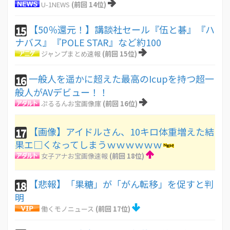
U-1NEWS
(前回 14位)
【50％還元！】講談社セール『伍と碁』『ハ
15
ナバス』『POLE STAR』など約100
ジャンプまとめ速報
(前回 15位)
一般人を遥かに超えた最高のIcupを持つ超一
16
般人がAVデビュー！！
ぷるるんお宝画像庫
(前回 16位)
【画像】アイドルさん、10キロ体重増えた結
17
果エ□くなってしまうｗｗｗｗｗｗ
女子アナお宝画像速報
(前回 18位)
【悲報】「果糖」が「がん転移」を促すと判
18
明
働くモノニュース
(前回 17位)