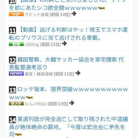
10
を前にあたシコ欲全開ｗｗｗｗｗｗ
ラビット速報
(前回 10位)
【動画】逃げる判断はやっ！埼玉でスマホ運
11
転のプリウスに当て逃げされる車載。
1000mg
(前回 11位)
韓国警察、大韓サッカー協会を家宅捜索 代
12
表監督選考巡り
厳選！韓国情報
(前回 12位)
ロッテ坂本、限界突破ｗｗｗｗｗｗｗｗｗｗ
13
ｗｗｗ
なんJ PRIDE
(前回 13位)
某週刊誌が完全逃亡して取り残された中道議
14
員が絶体絶命の窮地、「今度は宏池会に矛先を
向