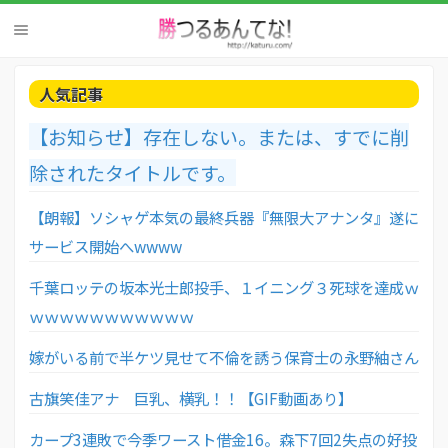
人気記事
【お知らせ】存在しない。または、すでに削
除されたタイトルです。
【朗報】ソシャゲ本気の最終兵器『無限大アナンタ』遂に
サービス開始へwwww
千葉ロッテの坂本光士郎投手、１イニング３死球を達成ｗ
ｗｗｗｗｗｗｗｗｗｗｗ
嫁がいる前で半ケツ見せて不倫を誘う保育士の永野紬さん
古旗笑佳アナ 巨乳、横乳！！【GIF動画あり】
カープ3連敗で今季ワースト借金16。森下7回2失点の好投