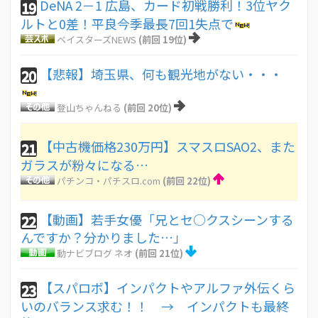
DeNA 2－1 広島、カード初戦勝利！3位ヤク
19
ルトと0差！平良今季最長7回1失点で
ベイスターズNEWS
(前回 19位)
【悲報】埼玉県、何も観光地がない・・・
20
登山ちゃんねる
(前回 20位)
【中古機価格230万円】スマスロSAO2、また
21
ガラスが粉々になる…
パチンコ・パチスロ.com
(前回 22位)
【動画】若手女優「兄とセ○クスシーンする
22
んですか？分かりました…」
動ナビブログ ネオ
(前回 21位)
【スパロボ】インパクトやアルファ外伝くら
23
いのバランス求む！！ → インパクトも最終