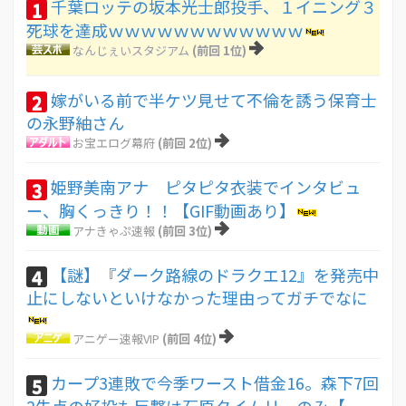
千葉ロッテの坂本光士郎投手、１イニング３
1
死球を達成ｗｗｗｗｗｗｗｗｗｗｗｗ
なんじぇいスタジアム
(前回 1位)
嫁がいる前で半ケツ見せて不倫を誘う保育士
2
の永野紬さん
お宝エログ幕府
(前回 2位)
姫野美南アナ ピタピタ衣装でインタビュ
3
ー、胸くっきり！！【GIF動画あり】
アナきゃぷ速報
(前回 3位)
【謎】『ダーク路線のドラクエ12』を発売中
4
止にしないといけなかった理由ってガチでなに
アニゲー速報VIP
(前回 4位)
カープ3連敗で今季ワースト借金16。森下7回
5