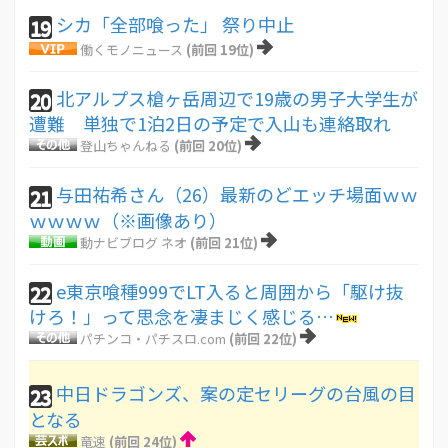
シカ「全部喰った」 祭り中止
19
働くモノニュース
(前回 19位)
北アルプス槍ヶ岳周辺で19歳の男子大学生が
20
遭難 単独で1泊2日の予定で入山も連絡取れ
登山ちゃんねる
(前回 20位)
与田祐希さん（26）最新のどエッチ場面ｗｗ
21
ｗｗｗｗ（※画像あり）
動ナビブログ ネオ
(前回 21位)
e東京喰種999でLT入ると周囲から「駆け抜
22
けろ！」って思念を凄まじく感じる…
パチンコ・パチスロ.com
(前回 22位)
中日ドラゴンズ、案の定セリーグの台風の目
23
となる
竜速
(前回 24位)