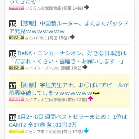
ってきたぞ！
ぷるるんお宝画像庫
(前回 14位)
【悲報】中国製ルーター、またまたバックド
15
ア発見ｗｗｗｗｗｗｗ
なんJ PRIDE
(前回 15位)
DeNA・エンカーナシオン、好きな日本語は
16
「だまれ・くさい・歯磨き・お願いします…」
ベイスターズNEWS
(前回 16位)
【画像】宇垣美里アナ、お○ぱいアピールが
17
限界突破してしまうｗｗｗｗｗｗ
女子アナお宝画像速報
(前回 18位)
8月2〜8日 週間ベストセラーまとめ！ 1位は
18
GANTZ 全37巻 各100円 2万
ジャンプまとめ速報
(前回 17位)