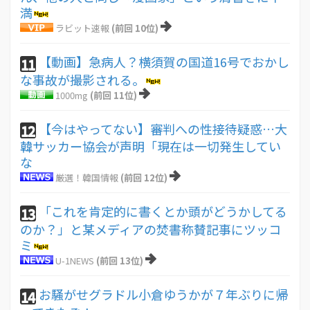
満
ラビット速報
(前回 10位)
【動画】急病人？横須賀の国道16号でおかし
11
な事故が撮影される。
1000mg
(前回 11位)
【今はやってない】審判への性接待疑惑…大
12
韓サッカー協会が声明「現在は一切発生してい
な
厳選！韓国情報
(前回 12位)
「これを肯定的に書くとか頭がどうかしてる
13
のか？」と某メディアの焚書称賛記事にツッコ
ミ
U-1NEWS
(前回 13位)
お騒がせグラドル小倉ゆうかが７年ぶりに帰
14