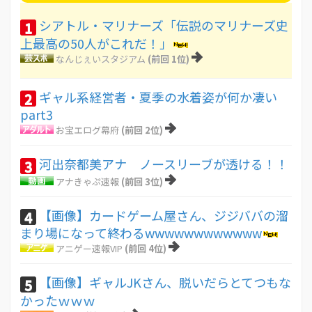
シアトル・マリナーズ「伝説のマリナーズ史
1
上最高の50人がこれだ！」
なんじぇいスタジアム
(前回 1位)
ギャル系経営者・夏季の水着姿が何か凄い
2
part3
お宝エログ幕府
(前回 2位)
河出奈都美アナ ノースリーブが透ける！！
3
アナきゃぷ速報
(前回 3位)
【画像】カードゲーム屋さん、ジジババの溜
4
まり場になって終わるwwwwwwwwwwww
アニゲー速報VIP
(前回 4位)
【画像】ギャルJKさん、脱いだらとてつもな
5
かったｗｗｗ