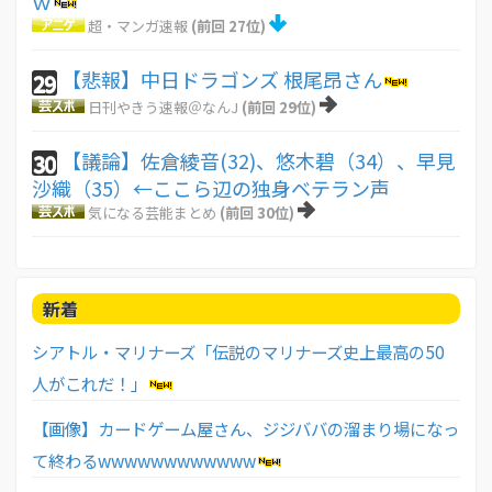
ｗ
超・マンガ速報
(前回 27位)
【悲報】中日ドラゴンズ 根尾昂さん
29
日刊やきう速報＠なんJ
(前回 29位)
【議論】佐倉綾音(32)、悠木碧（34）、早見
30
沙織（35）←ここら辺の独身ベテラン声
気になる芸能まとめ
(前回 30位)
新着
シアトル・マリナーズ「伝説のマリナーズ史上最高の50
人がこれだ！」
【画像】カードゲーム屋さん、ジジババの溜まり場になっ
て終わるwwwwwwwwwwww