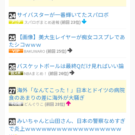
サイバスターが一番輝いてたスパロボ
24
スパロボまとめ速報
(前回 23位)
【画像】美大生レイヤーが痴女コスプレであ
25
たシコｗｗｗ
BAKUWARO
(前回 25位)
バスケットボールは最終Qだけ見ればいい論
26
NBAまとめ！
(前回 26位)
海外「なんてこった！」日本とドイツの病院
27
食のあまりの差に海外が大騒ぎ
どんぐりこ
(前回 28位)
みいちゃんと山田さん、日本の警察なめすぎ
28
で炎上ｗｗｗｗwｗｗｗｗｗｗｗｗｗｗｗｗｗ