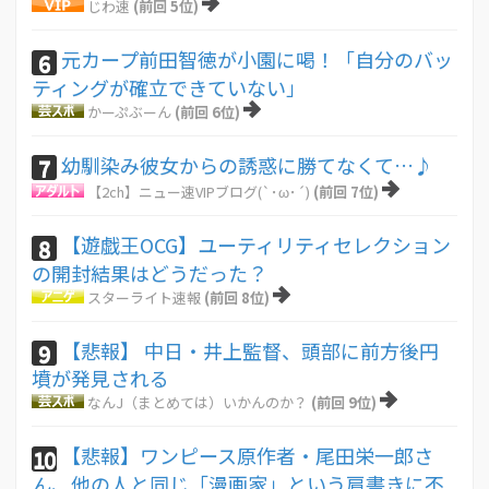
じわ速
(前回 5位)
元カープ前田智徳が小園に喝！「自分のバッ
6
ティングが確立できていない」
かーぷぶーん
(前回 6位)
幼馴染み彼女からの誘惑に勝てなくて…♪
7
【2ch】ニュー速VIPブログ(`･ω･´)
(前回 7位)
【遊戯王OCG】ユーティリティセレクション
8
の開封結果はどうだった？
スターライト速報
(前回 8位)
【悲報】 中日・井上監督、頭部に前方後円
9
墳が発見される
なんJ（まとめては）いかんのか？
(前回 9位)
【悲報】ワンピース原作者・尾田栄一郎さ
10
ん、他の人と同じ「漫画家」という肩書きに不