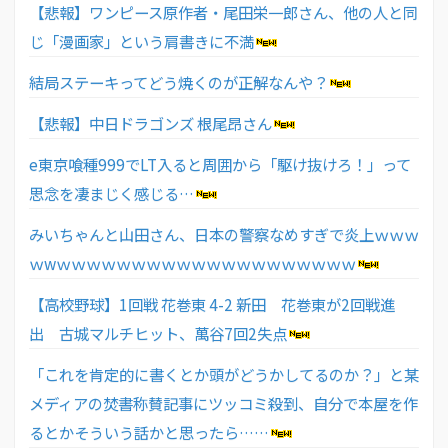
【悲報】ワンピース原作者・尾田栄一郎さん、他の人と同
じ「漫画家」という肩書きに不満
結局ステーキってどう焼くのが正解なんや？
【悲報】中日ドラゴンズ 根尾昂さん
e東京喰種999でLT入ると周囲から「駆け抜けろ！」って
思念を凄まじく感じる…
みいちゃんと山田さん、日本の警察なめすぎで炎上ｗｗｗ
ｗwｗｗｗｗｗｗｗｗｗｗｗｗｗｗｗｗｗｗｗｗ
【高校野球】1回戦 花巻東 4-2 新田 花巻東が2回戦進
出 古城マルチヒット、萬谷7回2失点
「これを肯定的に書くとか頭がどうかしてるのか？」と某
メディアの焚書称賛記事にツッコミ殺到、自分で本屋を作
るとかそういう話かと思ったら……