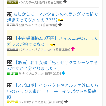
ベイスターズNEWS
(前回 19位)
もしかして、マンションのベランダで七輪で
20
焼き肉ってダメなの？????
登山ちゃんねる
(前回 20位)
【中古機価格230万円】スマスロSAO2、また
21
ガラスが粉々になる…
パチンコ・パチスロ.com
(前回 22位)
【動画】若手女優「兄とセ○クスシーンする
22
んですか？分かりました…」
動ナビブログ ネオ
(前回 21位)
【スパロボ】インパクトやアルファ外伝くら
23
いのバランス求む！！ → インパクトも最終
的
スパロボまとめ速報
(前回 23位)