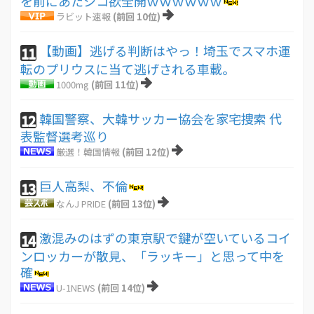
を前にあたシコ欲全開ｗｗｗｗｗｗ
ラビット速報
(前回 10位)
【動画】逃げる判断はやっ！埼玉でスマホ運
11
転のプリウスに当て逃げされる車載。
1000mg
(前回 11位)
韓国警察、大韓サッカー協会を家宅捜索 代
12
表監督選考巡り
厳選！韓国情報
(前回 12位)
巨人高梨、不倫
13
なんJ PRIDE
(前回 13位)
激混みのはずの東京駅で鍵が空いているコイ
14
ンロッカーが散見、「ラッキー」と思って中を
確
U-1NEWS
(前回 14位)