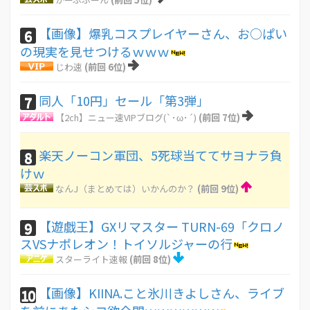
【画像】爆乳コスプレイヤーさん、お○ぱい
6
の現実を見せつけるｗｗｗ
じわ速
(前回 6位)
同人「10円」セール「第3弾」
7
【2ch】ニュー速VIPブログ(`･ω･´)
(前回 7位)
楽天ノーコン軍団、5死球当ててサヨナラ負
8
けｗ
なんJ（まとめては）いかんのか？
(前回 9位)
【遊戯王】GXリマスター TURN-69「クロノ
9
スVSナポレオン！トイソルジャーの行
スターライト速報
(前回 8位)
【画像】KIINA.こと氷川きよしさん、ライブ
10