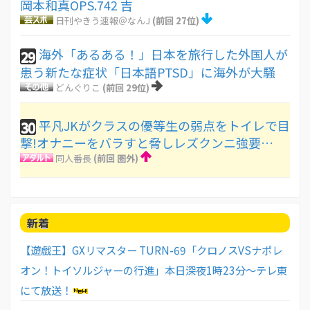
岡本和真OPS.742 吉
日刊やきう速報＠なんJ
(前回 27位)
海外「あるある！」日本を旅行した外国人が
29
患う新たな症状「日本語PTSD」に海外が大騒
どんぐりこ
(前回 29位)
平凡JKがクラスの優等生の弱点をトイレで目
30
撃!オナニーをバラすと脅しレズクンニ強要…
同人番長
(前回 圏外)
新着
【遊戯王】GXリマスター TURN-69「クロノスVSナポレ
オン！トイソルジャーの行進」本日深夜1時23分〜テレ東
にて放送！