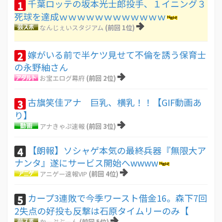
千葉ロッテの坂本光士郎投手、１イニング３
1
死球を達成ｗｗｗｗｗｗｗｗｗｗｗｗ
なんじぇいスタジアム
(前回 1位)
嫁がいる前で半ケツ見せて不倫を誘う保育士
2
の永野紬さん
お宝エログ幕府
(前回 2位)
古旗笑佳アナ 巨乳、横乳！！【GIF動画あ
3
り】
アナきゃぷ速報
(前回 3位)
【朗報】ソシャゲ本気の最終兵器『無限大ア
4
ナンタ』遂にサービス開始へwwww
アニゲー速報VIP
(前回 4位)
カープ3連敗で今季ワースト借金16。森下7回
5
2失点の好投も反撃は石原タイムリーのみ【
かーぷぶーん
(前回 5位)