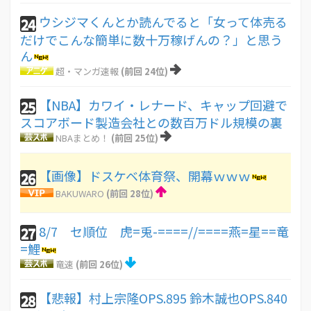
ウシジマくんとか読んでると「女って体売る
24
だけでこんな簡単に数十万稼げんの？」と思う
ん
超・マンガ速報
(前回 24位)
【NBA】カワイ・レナード、キャップ回避で
25
スコアボード製造会社との数百万ドル規模の裏
NBAまとめ！
(前回 25位)
【画像】ドスケベ体育祭、開幕ｗｗｗ
26
BAKUWARO
(前回 28位)
8/7 セ順位 虎=兎-====//====燕=星==竜
27
=鯉
竜速
(前回 26位)
【悲報】村上宗隆OPS.895 鈴木誠也OPS.840
28