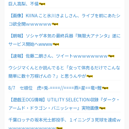
巨人高梨、不倫
【画像】KIINA.こと氷川きよしさん、ライブを前にあたシ
コ欲全開ｗｗｗｗｗｗ
【朗報】ソシャゲ本気の最終兵器『無限大アナンタ』遂に
サービス開始へwwww
【速報】佐藤二朗さん、ツイートｗｗｗｗｗｗｗｗ
ウシジマくんとか読んでると「女って体売るだけでこんな
簡単に数十万稼げんの？」と思うんやが
8/7 セ順位 虎=兎-====//====燕=星==竜=鯉
【遊戯王OCG情報】UTILITY SELECTION収録『ダーク・
アームド・ドラゴン・バニッシャー』実物画像
千葉ロッテの坂本光士郎投手、１イニング３死球を達成ｗ
ｗｗｗｗｗｗｗｗｗｗｗ