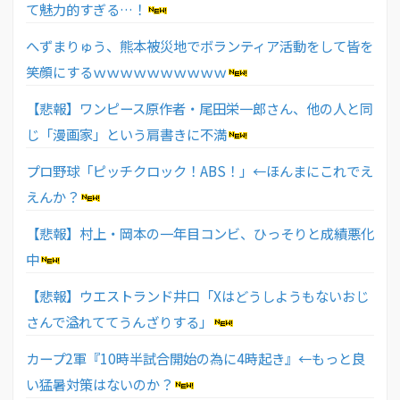
て魅力的すぎる…！
へずまりゅう、熊本被災地でボランティア活動をして皆を
笑顔にするｗｗｗｗｗｗｗｗｗｗ
【悲報】ワンピース原作者・尾田栄一郎さん、他の人と同
じ「漫画家」という肩書きに不満
プロ野球「ピッチクロック！ABS！」←ほんまにこれでえ
えんか？
【悲報】村上・岡本の一年目コンビ、ひっそりと成績悪化
中
【悲報】ウエストランド井口「Xはどうしようもないおじ
さんで溢れててうんざりする」
カープ2軍『10時半試合開始の為に4時起き』←もっと良
い猛暑対策はないのか？