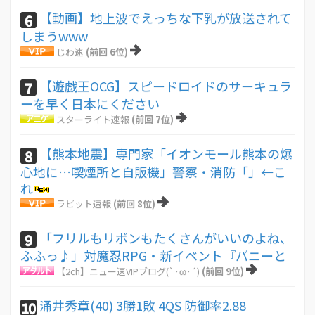
【動画】地上波でえっちな下乳が放送されて
6
しまうwww
じわ速
(前回 6位)
【遊戯王OCG】スピードロイドのサーキュラ
7
ーを早く日本にください
スターライト速報
(前回 7位)
【熊本地震】専門家「イオンモール熊本の爆
8
心地に…喫煙所と自販機」警察・消防「」←こ
れ
ラビット速報
(前回 8位)
「フリルもリボンもたくさんがいいのよね、
9
ふふっ♪」対魔忍RPG・新イベント『バニーと
【2ch】ニュー速VIPブログ(`･ω･´)
(前回 9位)
涌井秀章(40) 3勝1敗 4QS 防御率2.88
10