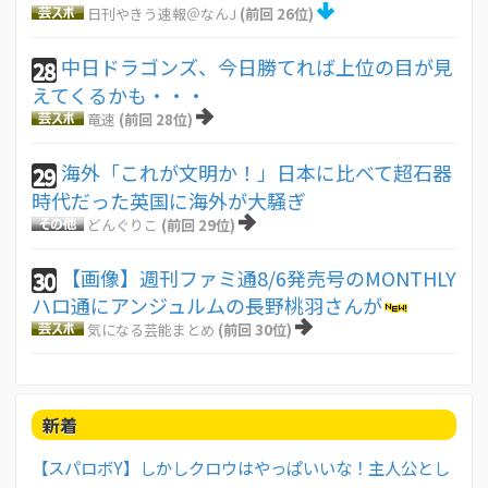
日刊やきう速報＠なんJ
(前回 26位)
中日ドラゴンズ、今日勝てれば上位の目が見
28
えてくるかも・・・
竜速
(前回 28位)
海外「これが文明か！」日本に比べて超石器
29
時代だった英国に海外が大騒ぎ
どんぐりこ
(前回 29位)
【画像】週刊ファミ通8/6発売号のMONTHLY
30
ハロ通にアンジュルムの長野桃羽さんが
気になる芸能まとめ
(前回 30位)
新着
【スパロボY】しかしクロウはやっぱいいな！主人公とし