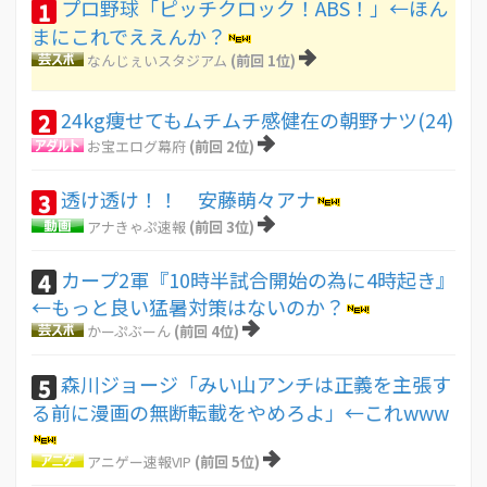
プロ野球「ピッチクロック！ABS！」←ほん
1
まにこれでええんか？
なんじぇいスタジアム
(前回 1位)
24kg痩せてもムチムチ感健在の朝野ナツ(24)
2
お宝エログ幕府
(前回 2位)
透け透け！！ 安藤萌々アナ
3
アナきゃぷ速報
(前回 3位)
カープ2軍『10時半試合開始の為に4時起き』
4
←もっと良い猛暑対策はないのか？
かーぷぶーん
(前回 4位)
森川ジョージ「みい山アンチは正義を主張す
5
る前に漫画の無断転載をやめろよ」←これwww
アニゲー速報VIP
(前回 5位)