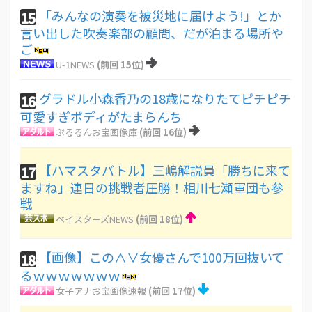
「みんなの演奏を被災地に届けよう!」とか
15
言い出した吹奏楽部の顧問、だが泊まる場所や
ご
U-1NEWS
(前回 15位)
グラドル小森香乃の18歳になりたてピチピチ
16
可愛すぎボディがたまらんち
ぷるるんお宝画像庫
(前回 16位)
【ハマスタバトル】三嶋解説員「勝ちに来て
17
ますね」連日の挑戦者圧勝！相川七瀬軍団も参
戦
ベイスターズNEWS
(前回 18位)
【画像】この∧∨女優さんで100万回抜いて
18
るｗｗｗｗｗｗｗ
女子アナお宝画像速報
(前回 17位)