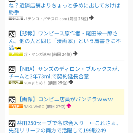
ね？近隣店舗よりちょっと多めに出しておけば
勝手
パチンコ・パチスロ.com
(前回 23位)
【悲報】ワンピース原作者・尾田栄一郎さ
24
ん、他の人と同じ「漫画家」という肩書きに不
満
超・マンガ速報
(前回 24位)
【NBA】サンズのディロン・ブルックスが、
25
チームと3年73milで契約延長合意
NBAまとめ！
(前回 25位)
【画像】コンビニ店員がパンチラｗｗｗ
26
BAKUWARO
(前回 27位)
益田250セーブで名球会入り ←これさぁ、
27
先発リリーフの両方で活躍して199勝249