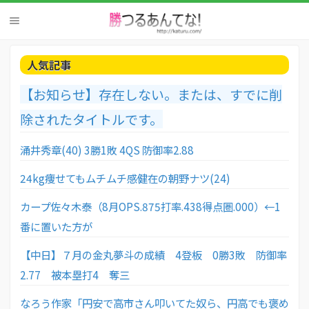
人気記事
【お知らせ】存在しない。または、すでに削
除されたタイトルです。
涌井秀章(40) 3勝1敗 4QS 防御率2.88
24kg痩せてもムチムチ感健在の朝野ナツ(24)
カープ佐々木泰（8月OPS.875打率.438得点圏.000）←1
番に置いた方が
【中日】７月の金丸夢斗の成績 4登板 0勝3敗 防御率
2.77 被本塁打4 奪三
なろう作家「円安で高市さん叩いてた奴ら、円高でも褒め