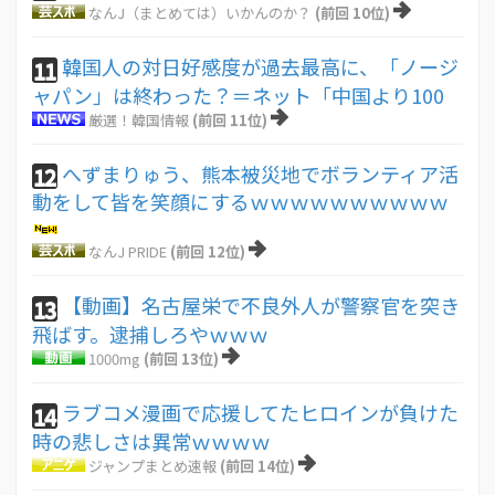
なんJ（まとめては）いかんのか？
(前回 10位)
韓国人の対日好感度が過去最高に、「ノージ
11
ャパン」は終わった？＝ネット「中国より100
厳選！韓国情報
(前回 11位)
へずまりゅう、熊本被災地でボランティア活
12
動をして皆を笑顔にするｗｗｗｗｗｗｗｗｗｗ
なんJ PRIDE
(前回 12位)
【動画】名古屋栄で不良外人が警察官を突き
13
飛ばす。逮捕しろやｗｗｗ
1000mg
(前回 13位)
ラブコメ漫画で応援してたヒロインが負けた
14
時の悲しさは異常ｗｗｗｗ
ジャンプまとめ速報
(前回 14位)