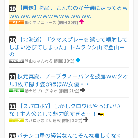
【画像】福岡、こんなのが普通に走ってるｗ
19
ｗｗｗｗｗｗｗｗｗｗｗｗｗｗｗ
働くモノニュース
(前回 20位)
【北海道】『クマスプレーを誤って噴射して
20
しまい浴びてしまった』トムラウシ山で登山中
の
登山ちゃんねる
(前回 19位)
秋元真夏、ノーブラノーパンを披露ｗｗタオ
21
ル1枚で隠す姿がほぼAV女優・・
動ナビブログ ネオ
(前回 21位)
【スパロボY】しかしクロウはやっぱいい
22
な！主人公として魅力的すぎる…！
スパロボまとめ速報
(前回 22位)
パチンコ屋の経営なんてそんな難しくなく
23