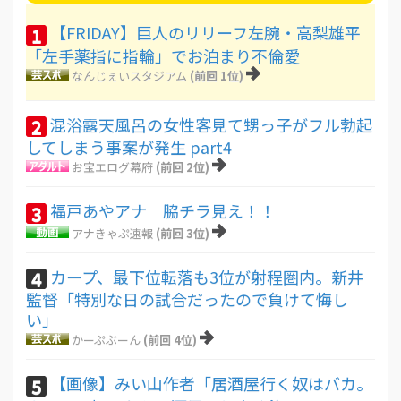
【FRIDAY】巨人のリリーフ左腕・高梨雄平
1
「左手薬指に指輪」でお泊まり不倫愛
なんじぇいスタジアム
(前回 1位)
混浴露天風呂の女性客見て甥っ子がフル勃起
2
してしまう事案が発生 part4
お宝エログ幕府
(前回 2位)
福戸あやアナ 脇チラ見え！！
3
アナきゃぷ速報
(前回 3位)
カープ、最下位転落も3位が射程圏内。新井
4
監督「特別な日の試合だったので負けて悔し
い」
かーぷぶーん
(前回 4位)
【画像】みい山作者「居酒屋行く奴はバカ。
5