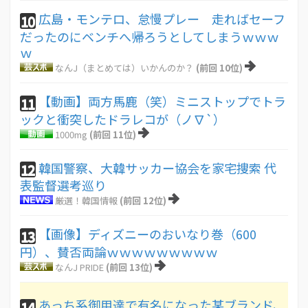
広島・モンテロ、怠慢プレー 走ればセーフ
10
だったのにベンチへ帰ろうとしてしまうｗｗｗ
ｗ
なんJ（まとめては）いかんのか？
(前回 10位)
【動画】両方馬鹿（笑）ミニストップでトラ
11
ックと衝突したドラレコが（ノ∇`）
1000mg
(前回 11位)
韓国警察、大韓サッカー協会を家宅捜索 代
12
表監督選考巡り
厳選！韓国情報
(前回 12位)
【画像】ディズニーのおいなり巻（600
13
円）、賛否両論ｗｗｗｗｗｗｗｗｗ
なんJ PRIDE
(前回 13位)
あっち系御用達で有名になった某ブランド、
14