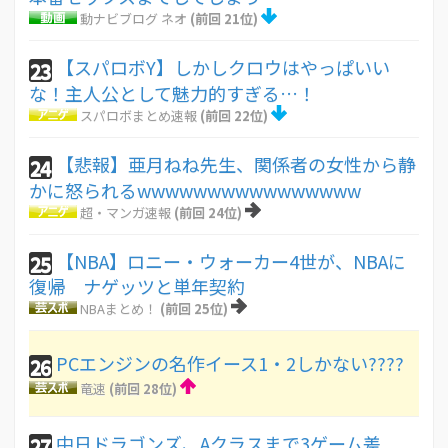
動ナビブログ ネオ
(前回 21位)
【スパロボY】しかしクロウはやっぱいい
23
な！主人公として魅力的すぎる…！
スパロボまとめ速報
(前回 22位)
【悲報】亜月ねね先生、関係者の女性から静
24
かに怒られるwwwwwwwwwwwwwwww
超・マンガ速報
(前回 24位)
【NBA】ロニー・ウォーカー4世が、NBAに
25
復帰 ナゲッツと単年契約
NBAまとめ！
(前回 25位)
PCエンジンの名作イース1・2しかない????
26
竜速
(前回 28位)
中日ドラゴンズ、Aクラスまで3ゲーム差
27