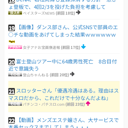
18
ょ登板で、4回2/3を投げた負担を考慮して
ベイスターズNEWS
(前回 18位)
【画像】ダンス部さん、公式SNSで部員のエ
19
○チな動画をあげてしまった結果ｗｗｗｗｗｗ
女子アナお宝画像速報
(前回 17位)
富士登山ツアー中に64歳男性死亡 8合目付
20
近で意識失う
登山ちゃんねる
(前回 20位)
スロッターさん「優遇冷遇はある。理由はス
21
マスロだから、これだけで十分なんだよね」
パチンコ・パチスロ.com
(前回 23位)
【動画】メンズエステ嬢さん、大サービスで
22
本番セックスまでしてしまう・・・