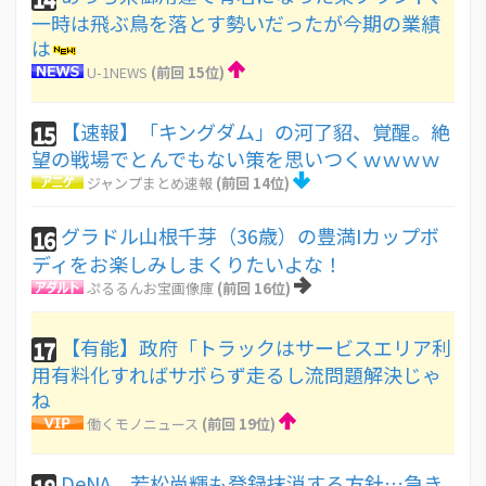
一時は飛ぶ鳥を落とす勢いだったが今期の業績
は
U-1NEWS
(前回 15位)
【速報】「キングダム」の河了貂、覚醒。絶
15
望の戦場でとんでもない策を思いつくｗｗｗｗ
ジャンプまとめ速報
(前回 14位)
グラドル山根千芽（36歳）の豊満Iカップボ
16
ディをお楽しみしまくりたいよな！
ぷるるんお宝画像庫
(前回 16位)
【有能】政府「トラックはサービスエリア利
17
用有料化すればサボらず走るし流問題解決じゃ
ね
働くモノニュース
(前回 19位)
DeNA、若松尚輝も登録抹消する方針…急き