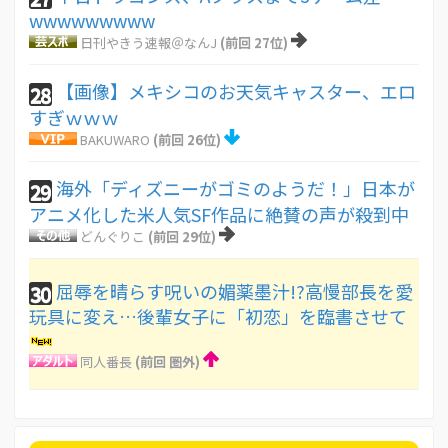
wwwwwwwww
日刊やきう速報＠なんJ
(前回 27位)
【画像】メキシコのお天気キャスター、エロ
28
すぎｗｗｗ
BAKUWARO
(前回 26位)
海外「ディズニーがゴミのようだ！」日本が
29
アニメ化した米人気SF作品に絶賛の声が殺到中
どんぐりこ
(前回 29位)
屈辱を晴らす呪いの媚薬墨汁!?高慢部長を愛
30
玩具に変え…後輩女子に「初恋」を臨書させて
同人番長
(前回 圏外)