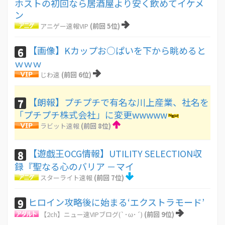
ホストの初回なら居酒屋より安く飲めてイケメ
ン
アニゲー速報VIP
(前回 5位)
【画像】Kカップお○ぱいを下から眺めると
6
ｗｗｗ
じわ速
(前回 6位)
【朗報】プチプチで有名な川上産業、社名を
7
「プチプチ株式会社」に変更wwwww
ラビット速報
(前回 8位)
【遊戯王OCG情報】UTILITY SELECTION収
8
録『聖なる心のバリア －マイ
スターライト速報
(前回 7位)
ヒロイン攻略後に始まる‘エクストラモード’
9
【2ch】ニュー速VIPブログ(`･ω･´)
(前回 9位)