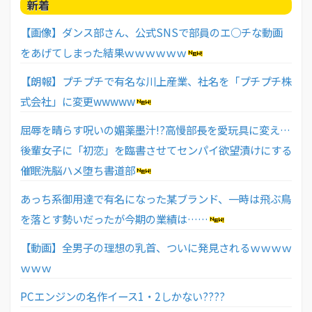
新着
【画像】ダンス部さん、公式SNSで部員のエ○チな動画
をあげてしまった結果ｗｗｗｗｗｗ
【朗報】プチプチで有名な川上産業、社名を「プチプチ株
式会社」に変更wwwww
屈辱を晴らす呪いの媚薬墨汁!?高慢部長を愛玩具に変え…
後輩女子に「初恋」を臨書させてセンパイ欲望漬けにする
催眠洗脳ハメ堕ち書道部
あっち系御用達で有名になった某ブランド、一時は飛ぶ鳥
を落とす勢いだったが今期の業績は……
【動画】全男子の理想の乳首、ついに発見されるｗｗｗｗ
ｗｗｗ
PCエンジンの名作イース1・2しかない????