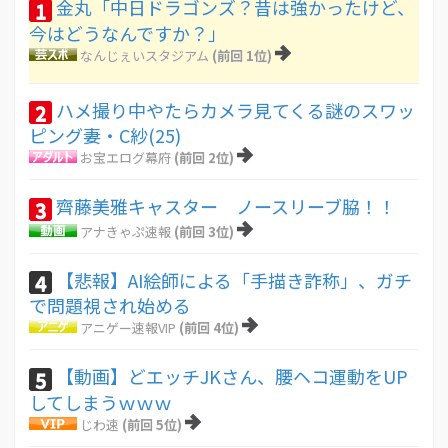
金丸「中日ドラゴンズ？昔は強かったけど、
1
今はどうなんですか？」
なんじぇいスタジアム
(前回 1位)
ハメ撮り中やたらカメラ見てくる謎のスワッ
2
ピング妻・C紗(25)
お宝エログ幕府
(前回 2位)
齊藤美雅キャスター ノースリーブ脇！！
3
アナきゃぷ速報
(前回 3位)
【悲報】AI絵師による「手描き詐称」、ガチ
4
で問題視され始める
アニゲー速報VIP
(前回 4位)
【動画】どエッチJKさん、腰ヘコ運動をUP
5
してしまうｗｗｗ
じわ速
(前回 5位)