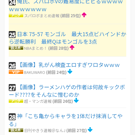
俺氏、スパロボVの難易度にビビるｗｗｗｗ
24
ｗｗｗｗｗｗｗ
スパロボまとめ速報
(前回 25位)
日本 75-57 モンゴル 最大15点ビハインドか
25
ら逆転勝利 最終Qはモンゴルを3点
NBAまとめ！
(前回 28位)
【画像】乳がん検査エロすぎワロタｗｗｗ
26
BAKUWARO
(前回 24位)
【画像】ラーメンハゲの作者は何故キックボ
27
ード????をそんなに憎むのか
超・マンガ速報
(前回 26位)
神「こち亀からキャラを1体だけ抹消してや
28
る」
日刊やきう速報＠なんJ
(前回 27位)