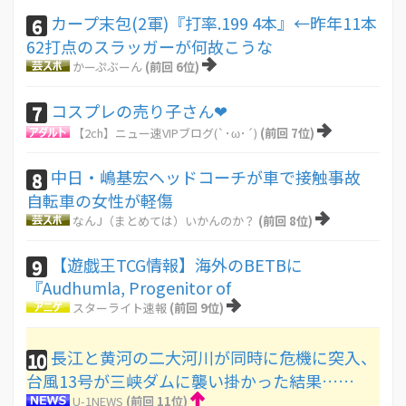
カープ末包(2軍)『打率.199 4本』←昨年11本
6
62打点のスラッガーが何故こうな
かーぷぶーん
(前回 6位)
コスプレの売り子さん❤
7
【2ch】ニュー速VIPブログ(`･ω･´)
(前回 7位)
中日・嶋基宏ヘッドコーチが車で接触事故
8
自転車の女性が軽傷
なんJ（まとめては）いかんのか？
(前回 8位)
【遊戯王TCG情報】海外のBETBに
9
『Audhumla, Progenitor of
スターライト速報
(前回 9位)
長江と黄河の二大河川が同時に危機に突入、
10
台風13号が三峡ダムに襲い掛かった結果……
U-1NEWS
(前回 11位)