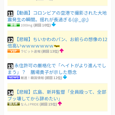
【動画】コロンビアの空港で撮影された大地
11
震発生の瞬間。揺れが長過ぎる(@_@;)
1000mg
(前回 10位)
【悲報】ちいかわのパン、お前らの想像の12
12
倍高いｗｗｗｗｗｗｗ
ラビット速報
(前回 13位)
永住許可の厳格化で「ヘイトがより進んでし
13
まう」？ 膳場貴子が示した懸念
厳選！韓国情報
(前回 12位)
【悲報】広島、新井監督「全員殴って、全部
14
ブッ壊してから辞めたい」
なんJ PRIDE
(前回 15位)