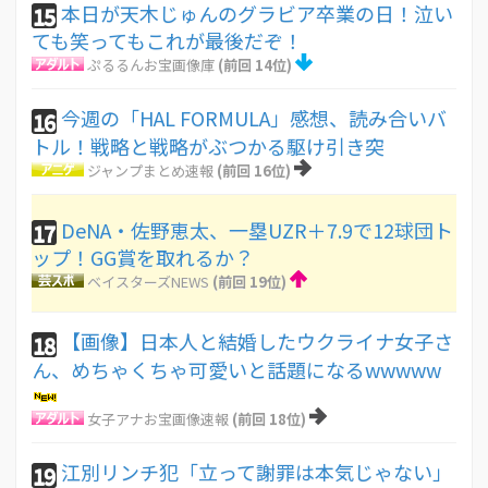
本日が天木じゅんのグラビア卒業の日！泣い
15
ても笑ってもこれが最後だぞ！
ぷるるんお宝画像庫
(前回 14位)
今週の「HAL FORMULA」感想、読み合いバ
16
トル！戦略と戦略がぶつかる駆け引き突
ジャンプまとめ速報
(前回 16位)
DeNA・佐野恵太、一塁UZR＋7.9で12球団ト
17
ップ！GG賞を取れるか？
ベイスターズNEWS
(前回 19位)
【画像】日本人と結婚したウクライナ女子さ
18
ん、めちゃくちゃ可愛いと話題になるwwwww
女子アナお宝画像速報
(前回 18位)
江別リンチ犯「立って謝罪は本気じゃない」
19