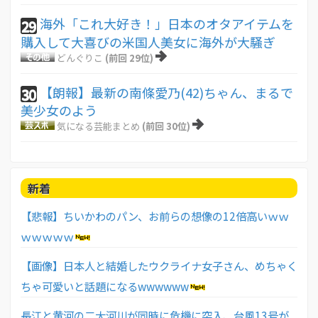
海外「これ大好き！」日本のオタアイテムを
29
購入して大喜びの米国人美女に海外が大騒ぎ
どんぐりこ
(前回 29位)
【朗報】最新の南條愛乃(42)ちゃん、まるで
30
美少女のよう
気になる芸能まとめ
(前回 30位)
新着
【悲報】ちいかわのパン、お前らの想像の12倍高いｗｗ
ｗｗｗｗｗ
【画像】日本人と結婚したウクライナ女子さん、めちゃく
ちゃ可愛いと話題になるwwwwww
長江と黄河の二大河川が同時に危機に突入、台風13号が