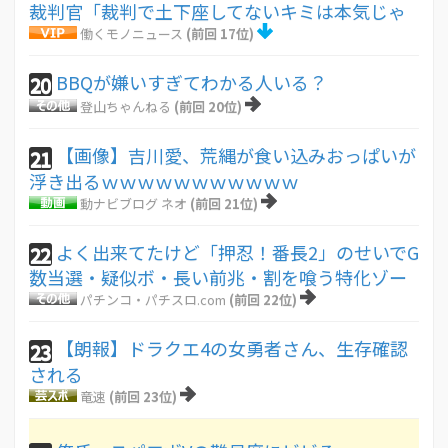
裁判官「裁判で土下座してないキミは本気じゃ
働くモノニュース
(前回 17位)
BBQが嫌いすぎてわかる人いる？
20
登山ちゃんねる
(前回 20位)
【画像】吉川愛、荒縄が食い込みおっぱいが
21
浮き出るｗｗｗｗｗｗｗｗｗｗｗ
動ナビブログ ネオ
(前回 21位)
よく出来てたけど「押忍！番長2」のせいでG
22
数当選・疑似ボ・長い前兆・割を喰う特化ゾー
パチンコ・パチスロ.com
(前回 22位)
【朗報】ドラクエ4の女勇者さん、生存確認
23
される
竜速
(前回 23位)