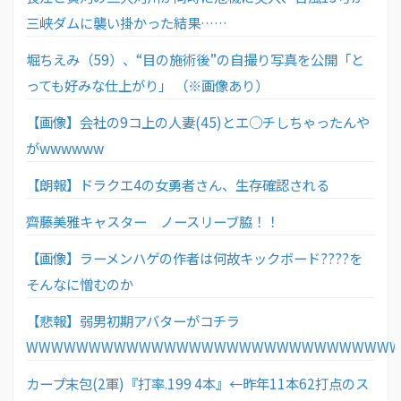
三峡ダムに襲い掛かった結果……
堀ちえみ（59）、“目の施術後”の自撮り写真を公開「と
っても好みな仕上がり」 （※画像あり）
【画像】会社の9コ上の人妻(45)とエ○チしちゃったんや
がwwwwww
【朗報】ドラクエ4の女勇者さん、生存確認される
齊藤美雅キャスター ノースリーブ脇！！
【画像】ラーメンハゲの作者は何故キックボード????を
そんなに憎むのか
【悲報】弱男初期アバターがコチラ
WWWWWWWWWWWWWWWWWWWWWWWWWWWWW
カープ末包(2軍)『打率.199 4本』←昨年11本62打点のス