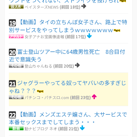
ベイスターズNEWS
(前回 18位)
【動画】タイの立ちんぼ女子さん、路上で特
19
別サービスをやってしまうｗｗｗｗｗｗｗ
女子アナお宝画像速報
(前回 17位)
富士登山ツアー中に64歳男性死亡 8合目付
20
近で意識失う
登山ちゃんねる
(前回 20位)
ジャグラーやってる奴ってヤバいの多すぎじ
21
ゃね？？？
パチンコ・パチスロ.com
(前回 23位)
【動画】メンズエステ嬢さん、大サービスで
22
本番セックスまでしてしまう・・・
動ナビブログ ネオ
(前回 21位)