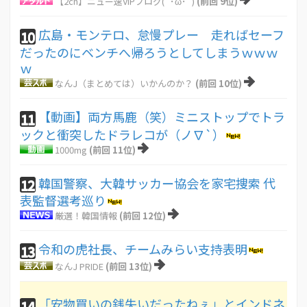
【2ch】ニュー速VIPブログ(`･ω･´)
(前回 9位)
広島・モンテロ、怠慢プレー 走ればセーフ
10
だったのにベンチへ帰ろうとしてしまうｗｗｗ
ｗ
なんJ（まとめては）いかんのか？
(前回 10位)
【動画】両方馬鹿（笑）ミニストップでトラ
11
ックと衝突したドラレコが（ノ∇`）
1000mg
(前回 11位)
韓国警察、大韓サッカー協会を家宅捜索 代
12
表監督選考巡り
厳選！韓国情報
(前回 12位)
令和の虎社長、チームみらい支持表明
13
なんJ PRIDE
(前回 13位)
「安物買いの銭失いだったねぇ」とインドネ
14