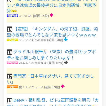
シア高速鉄道の最終処分に日本側騒然、国家予
算
U-1NEWS
(前回 15位)
【速報】「キングダム」の河了貂、覚醒。絶
15
望の戦場でとんでもない策を思いつくｗｗｗｗ
ジャンプまとめ速報
(前回 14位)
グラドル山根千芽（36歳）の豊満Iカップボ
16
ディをお楽しみしまくりたいよな！
ぷるるんお宝画像庫
(前回 16位)
専門家「日本車はダサい、見てて恥ずかし
17
い」
働くモノニュース
(前回 19位)
DeNA・相川監督、ビド2軍再調整を明言「カ
18
ウントをつくれない、ストライクを投げられ