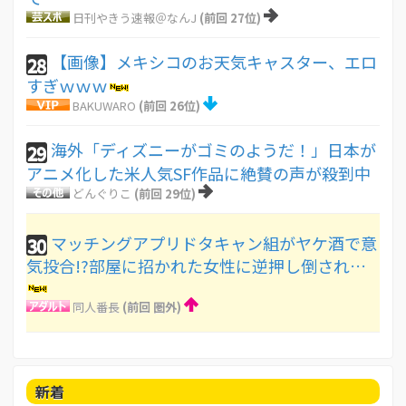
日刊やきう速報＠なんJ
(前回 27位)
【画像】メキシコのお天気キャスター、エロ
28
すぎｗｗｗ
BAKUWARO
(前回 26位)
海外「ディズニーがゴミのようだ！」日本が
29
アニメ化した米人気SF作品に絶賛の声が殺到中
どんぐりこ
(前回 29位)
マッチングアプリドタキャン組がヤケ酒で意
30
気投合!?部屋に招かれた女性に逆押し倒され…
同人番長
(前回 圏外)
新着