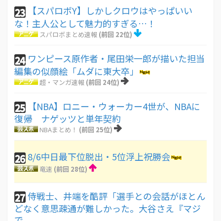
【スパロボY】しかしクロウはやっぱいい
23
な！主人公として魅力的すぎる…！
スパロボまとめ速報
(前回 22位)
ワンピース原作者・尾田栄一郎が描いた担当
24
編集の似顔絵「ムダに東大卒」
超・マンガ速報
(前回 24位)
【NBA】ロニー・ウォーカー4世が、NBAに
25
復帰 ナゲッツと単年契約
NBAまとめ！
(前回 25位)
8/6中日最下位脱出・5位浮上祝勝会
26
竜速
(前回 28位)
侍戦士、井端を酷評「選手との会話がほとん
27
どなく意思疎通が難しかった。大谷さえ『マジ
で