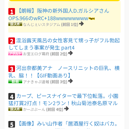
【朗報】阪神の新外国人D.ガルシアさん
1
OPS.966のwRC+188wwwwwwww
なんじぇいスタジアム
(前回 1位)
混浴露天風呂の女性客見て甥っ子がフル勃起
2
してしまう事案が発生 part4
お宝エログ幕府
(前回 2位)
河出奈都美アナ ノースリニットの巨乳、横
3
乳、脇！！【GIF動画あり】
アナきゃぷ速報
(前回 3位)
カープ、ピースナイターで最下位転落。小園
4
猛打賞2打点！モン2ラン！秋山菊池泰名原マル
かーぷぶーん
(前回 4位)
【画像】みい山作者「居酒屋行く奴はバカ。
5