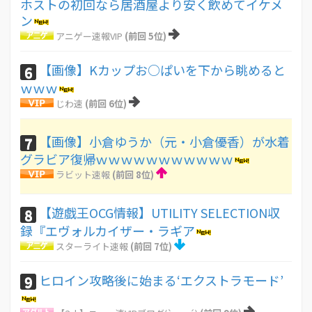
ホストの初回なら居酒屋より安く飲めてイケメ
ン
アニゲー速報VIP
(前回 5位)
【画像】Kカップお○ぱいを下から眺めると
6
ｗｗｗ
じわ速
(前回 6位)
【画像】小倉ゆうか（元・小倉優香）が水着
7
グラビア復帰ｗｗｗｗｗｗｗｗｗｗｗ
ラビット速報
(前回 8位)
【遊戯王OCG情報】UTILITY SELECTION収
8
録『エヴォルカイザー・ラギア
スターライト速報
(前回 7位)
ヒロイン攻略後に始まる‘エクストラモード’
9