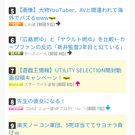
【画像】大物YouTuber、AVと間違われて海
5
外でバズるwww
じわ速
(前回 5位)
『広島燃ゆ』と『ヤクルト燃ゆ』を比較←カ
6
ープファンの反応「新井監督2年目と似ている」
かーぷぶーん
(前回 6位)
【遊戯王情報】UTILITY SELECTION開封動
7
画投稿キャンペーン！
スターライト速報
(前回 8位)
先生の彼女になる！
8
【2ch】ニュー速VIPブログ(`･ω･´)
(前回 7位)
楽天ノーコン軍団、5死球当ててサヨナラ負
9
けｗ