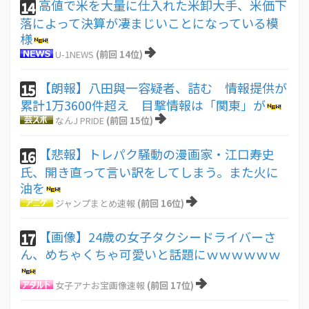
高値で米を大量に仕入れた米卸大手、米価下
14
落によって決算が凄まじいことになっている模
様
U-1NEWS
(前回 14位)
【朗報】八田與一容疑者、詰む 情報提供が
15
累計1万3600件超え 目撃情報は「関東」が
なんJ PRIDE
(前回 15位)
【悲報】トレパク騒動の漫画家・江口寿史
16
氏、開き直って言い訳をしてしまう。また火に
油を
ジャンプまとめ速報
(前回 16位)
【画像】24歳の女子タクシードライバーさ
17
ん、めちゃくちゃ可愛いと話題にｗｗｗｗｗｗ
女子アナお宝画像速報
(前回 17位)