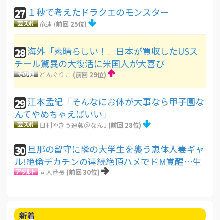
１秒で考えたドラクエのモンスター
27
竜速
(前回 25位)
海外「素晴らしい！」日本が買収したUSス
28
チール驚異の大復活に米国人が大喜び
どんぐりこ
(前回 29位)
江本孟紀「そんなにお体が大事なら甲子園な
29
んてやめちゃえばいい」
日刊やきう速報＠なんJ
(前回 28位)
旦那の留守に隣の大学生を襲う恵体人妻ギャ
30
ル!絶倫デカチンの連続絶頂ハメでドM覚醒…生
同人番長
(前回 30位)
新着