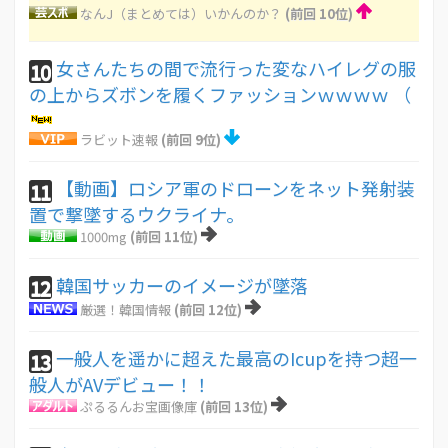
なんJ（まとめては）いかんのか？
(前回 10位)
女さんたちの間で流行った変なハイレグの服
10
の上からズボンを履くファッションｗｗｗｗ （
ラビット速報
(前回 9位)
【動画】ロシア軍のドローンをネット発射装
11
置で撃墜するウクライナ。
1000mg
(前回 11位)
韓国サッカーのイメージが墜落
12
厳選！韓国情報
(前回 12位)
一般人を遥かに超えた最高のIcupを持つ超一
13
般人がAVデビュー！！
ぷるるんお宝画像庫
(前回 13位)