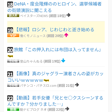
DeNA・度会隆輝ののヒロイン、選挙候補者
18
の街頭演説に聞こえる
ベイスターズNEWS
(前回 18位)
【悲報】ロシア、じわじわと逝き始める
19
働くモノニュース
(前回 20位)
旅館「この押入れには布団は入ってません」
20
登山ちゃんねる
(前回 19位)
【画像】真のジャグラー演者さんの姿がカッ
21
コいいｗｗｗｗｗ
パチンコ・パチスロ.com
(前回 21位)
【動画】若手女優「兄とセ○クスシーンする
22
んですか？分かりました…」
動ナビブログ ネオ
(前回 22位)