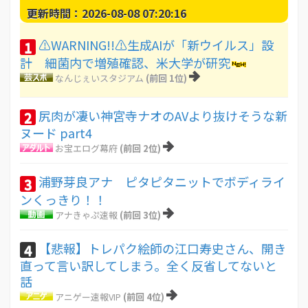
更新時間：2026-08-08 07:20:16
⚠WARNING!!⚠生成AIが「新ウイルス」設
1
計 細菌内で増殖確認、米大学が研究
なんじぇいスタジアム
(前回 1位)
尻肉が凄い神宮寺ナオのAVより抜けそうな新
2
ヌード part4
お宝エログ幕府
(前回 2位)
浦野芽良アナ ピタピタニットでボディライ
3
ンくっきり！！
アナきゃぷ速報
(前回 3位)
【悲報】トレパク絵師の江口寿史さん、開き
4
直って言い訳してしまう。全く反省してないと
話
アニゲー速報VIP
(前回 4位)