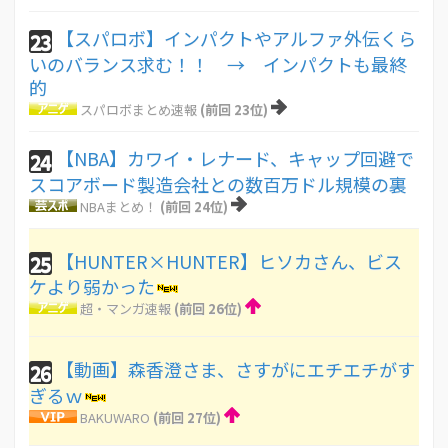
【スパロボ】インパクトやアルファ外伝くら
23
いのバランス求む！！ → インパクトも最終
的
スパロボまとめ速報
(前回 23位)
【NBA】カワイ・レナード、キャップ回避で
24
スコアボード製造会社との数百万ドル規模の裏
NBAまとめ！
(前回 24位)
【HUNTER×HUNTER】ヒソカさん、ビス
25
ケより弱かった
超・マンガ速報
(前回 26位)
【動画】森香澄さま、さすがにエチエチがす
26
ぎるｗ
BAKUWARO
(前回 27位)