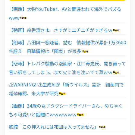
【画像】大物YouTuber、AVと間違われて海外でバズる
www
【動画】森香澄さま、さすがにエチエチがすぎるｗ
【朗報】八田與一容疑者、詰む 情報提供が累計1万3600
件超え 目撃情報は「関東」が最多
【悲報】トレパク騒動の漫画家・江口寿史氏、開き直って
言い訳をしてしまう。また火に油を注いでて草ｗｗ
⚠WARNING!!⚠生成AIが「新ウイルス」設計 細菌内で
増殖確認、米大学が研究
【画像】24歳の女子タクシードライバーさん、めちゃく
ちゃ可愛いと話題にｗｗｗｗｗｗ
旅館「この押入れには布団は入ってません」