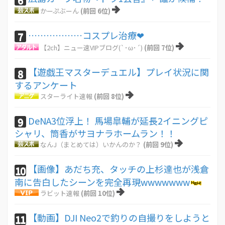
かーぷぶーん
(前回 6位)
………………コスプレ治療❤
7
【2ch】ニュー速VIPブログ(`･ω･´)
(前回 7位)
【遊戯王マスターデュエル】プレイ状況に関
8
するアンケート
スターライト速報
(前回 8位)
DeNA3位浮上！ 馬場皐輔が延長2イニングピ
9
シャリ、筒香がサヨナラホームラン！！
なんJ（まとめては）いかんのか？
(前回 9位)
【画像】あだち充、タッチの上杉達也が浅倉
10
南に告白したシーンを完全再現wwwwwww
ラビット速報
(前回 10位)
【動画】DJI Neo2で釣りの自撮りをしようと
11