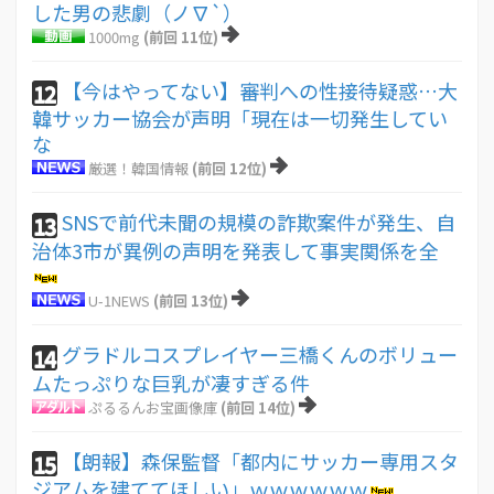
した男の悲劇（ノ∇`）
1000mg
(前回 11位)
【今はやってない】審判への性接待疑惑…大
12
韓サッカー協会が声明「現在は一切発生してい
な
厳選！韓国情報
(前回 12位)
SNSで前代未聞の規模の詐欺案件が発生、自
13
治体3市が異例の声明を発表して事実関係を全
U-1NEWS
(前回 13位)
グラドルコスプレイヤー三橋くんのボリュー
14
ムたっぷりな巨乳が凄すぎる件
ぷるるんお宝画像庫
(前回 14位)
【朗報】森保監督「都内にサッカー専用スタ
15
ジアムを建ててほしい」ｗｗｗｗｗｗ