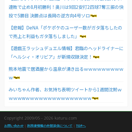
連敗で止め8月初勝利！奥川は9回2安打2四球7奪三振の快
投で5勝目 決勝点は長岡の逆方向4号ソロ
【悲報】DeNA「ポケポケのユーザー数がガタ落ちしたの
で売上と利益もガタ落ちしました」
【遊戯王ラッシュデュエル情報】君臨のヘッドライナーに
「ヘルシィ・オリビア」が新規収録決定！
熊本地震で居酒屋から温泉が湧き出るｗｗｗｗｗｗｗｗｗ
ｗ
みいちゃん作者、お気持ち表明ツイートから1週間沈黙ｗ
ｗｗｗwｗｗｗｗｗｗｗｗｗｗｗｗｗｗｗ
Copyright 2009/05 - 2026 katuru.com
お問い合わせ
|
利用者情報の外部送信について
|
TOPへ