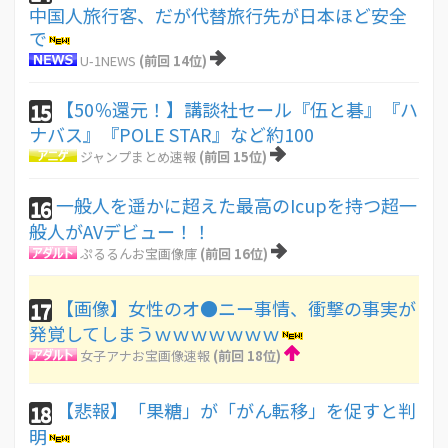
中国人旅行客、だが代替旅行先が日本ほど安全
で
U-1NEWS
(前回 14位)
【50％還元！】講談社セール『伍と碁』『ハ
15
ナバス』『POLE STAR』など約100
ジャンプまとめ速報
(前回 15位)
一般人を遥かに超えた最高のIcupを持つ超一
16
般人がAVデビュー！！
ぷるるんお宝画像庫
(前回 16位)
【画像】女性のオ●ニー事情、衝撃の事実が
17
発覚してしまうｗｗｗｗｗｗｗ
女子アナお宝画像速報
(前回 18位)
【悲報】「果糖」が「がん転移」を促すと判
18
明