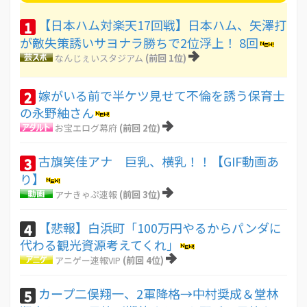
【日本ハム対楽天17回戦】日本ハム、矢澤打
1
が敵失策誘いサヨナラ勝ちで2位浮上！ 8回
なんじぇいスタジアム
(前回 1位)
嫁がいる前で半ケツ見せて不倫を誘う保育士
2
の永野紬さん
お宝エログ幕府
(前回 2位)
古旗笑佳アナ 巨乳、横乳！！【GIF動画あ
3
り】
アナきゃぷ速報
(前回 3位)
【悲報】白浜町「100万円やるからパンダに
4
代わる観光資源考えてくれ」
アニゲー速報VIP
(前回 4位)
カープ二俣翔一、2軍降格→中村奨成＆堂林
5