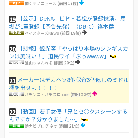
働くモノニュース
(前回 17位)
【公示】DeNA、ビド・若松が登録抹消、馬
19
場が1軍登録【予告先発】（DB-C）篠木健
ベイスターズNEWS
(前回 19位)
【悲報】観光客「やっぱり本場のジンギスカ
20
ンは美味い！」道民ワイ「ぷっwwww」
登山ちゃんねる
(前回 20位)
メーカーはデカヘソ8個保留3個返しのミドル
21
機を出せよ！！！！
パチンコ・パチスロ.com
(前回 22位)
【動画】若手女優「兄とセ○クスシーンする
22
んですか？分かりました…」
動ナビブログ ネオ
(前回 21位)