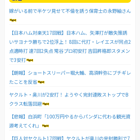
嫁がいる前で半ケツ見せて不倫を誘う保育士の永野紬さん
【日本ハム対楽天17回戦】日本ハム、矢澤打が敵失策誘
いサヨナラ勝ちで2位浮上！ 8回に代打・レイエスが同点2
点適時打 達7回2失点 常谷プロ初安打 吉田昇格即スタメン
で3安打
【朗報】ショートスリーパー堀大輔、高須幹弥にブチギレ
たことを反省
ヤクルト・奥川が2安打！ ようやく完封連敗ストップでB
クラス転落回避
【悲報】白浜町「100万円やるからパンダに代わる観光資
源考えてくれ」
【巨人対ヤクルト17回戦】ヤクルトが奥川の完封勝利で7