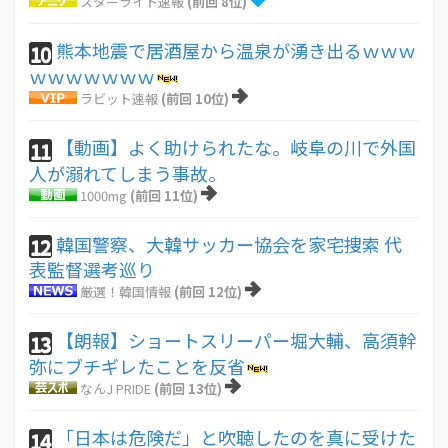
スターライト速報
(前回 8位)
熊本地震で居酒屋から温泉が湧き出るｗｗｗ
10
ｗｗｗｗｗｗｗ
ラビット速報
(前回 10位)
【動画】よく助けられたな。岐阜の川で外国
11
人が溺れてしまう事故。
1000mg
(前回 11位)
韓国警察、大韓サッカー協会を家宅捜索 代
12
表監督選考巡り
厳選！韓国情報
(前回 12位)
【朗報】ショートスリーパー堀大輔、高須幹
13
弥にブチギレたことを反省
なんJ PRIDE
(前回 13位)
「日本は危険だ」と吹聴したのを真に受けた
14