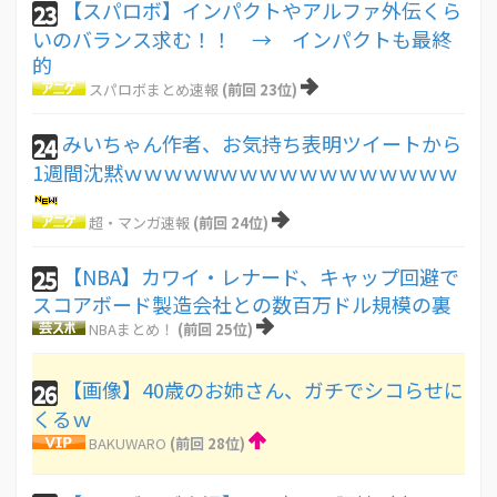
【スパロボ】インパクトやアルファ外伝くら
23
いのバランス求む！！ → インパクトも最終
的
スパロボまとめ速報
(前回 23位)
みいちゃん作者、お気持ち表明ツイートから
24
1週間沈黙ｗｗｗｗwｗｗｗｗｗｗｗｗｗｗｗｗ
超・マンガ速報
(前回 24位)
【NBA】カワイ・レナード、キャップ回避で
25
スコアボード製造会社との数百万ドル規模の裏
NBAまとめ！
(前回 25位)
【画像】40歳のお姉さん、ガチでシコらせに
26
くるｗ
BAKUWARO
(前回 28位)