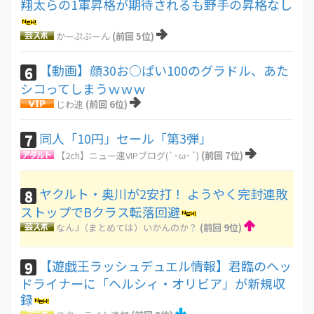
翔太らの1軍昇格が期待されるも野手の昇格なし
かーぷぶーん
(前回 5位)
【動画】顔30お○ぱい100のグラドル、あた
6
シコってしまうｗｗｗ
じわ速
(前回 6位)
同人「10円」セール「第3弾」
7
【2ch】ニュー速VIPブログ(`･ω･´)
(前回 7位)
ヤクルト・奥川が2安打！ ようやく完封連敗
8
ストップでBクラス転落回避
なんJ（まとめては）いかんのか？
(前回 9位)
【遊戯王ラッシュデュエル情報】君臨のヘッ
9
ドライナーに「ヘルシィ・オリビア」が新規収
録