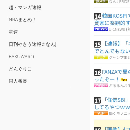
なんJ PRIDE
超・マンガ速報
韓国KOS
14
NBAまとめ！
資家に楽観的
U-1NEWS
(
竜速
【速報】「
15
日刊やきう速報＠なんJ
でとんでもな
BAKUWARO
ジャンプま
どんぐりこ
FANZAで
16
ったぞー！
同人番長
ぷるるんお
「住信SB
17
してるやつｗ
働くモノニ
【画像】む