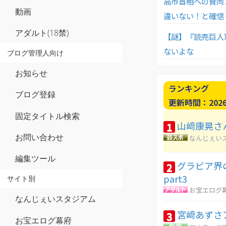
高市首相への賛同
動画
違いない！と確信
アダルト(18禁)
【謎】『読売巨人
ないよな
ブログ管理人向け
お知らせ
ランキング
ブログ登録
更新時間：2026-0
固定タイトル検索
山﨑康晃さん
1
お問い合わせ
なんじぇい
編集ツール
グラビア界
2
part3
サイト別
お宝エログ
なんじぇいスタジアム
宮﨑あずさ
3
お宝エログ幕府