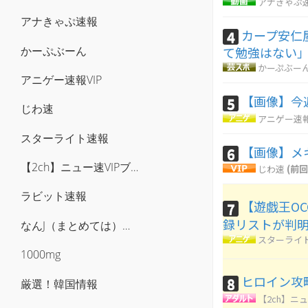
アナきゃぷ
アナきゃぷ速報
カープ安仁
4
かーぷぶーん
て勉強はない
かーぷぶー
アニゲー速報VIP
【画像】今週
5
じわ速
アニゲー速報
スターライト速報
【画像】メ
6
【2ch】ニュー速VIPブログ(`･ω･´)
じわ速
(前回
ラビット速報
【遊戯王O
7
録リストが判
なんJ（まとめては）いかんのか？
スターライ
1000mg
ヒロイン攻
8
厳選！韓国情報
【2ch】ニュ