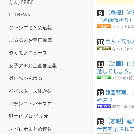
なんJ PRIDE
【悲報】隣
9
U-1NEWS
（※画像あり
ラビット速
ジャンプまとめ速報
ぷるるんお宝画像庫
巨人・高梨
10
なんJ（ま
働くモノニュース
【動画】ロ
11
女子アナお宝画像速報
落してしまう
1000mg
(前
登山ちゃんねる
ベイスターズNEWS
韓国警察、
12
考巡り
パチンコ・パチスロ.com
厳選！韓国
動ナビブログ ネオ
【悲報】霜
13
苦言を呈され
スパロボまとめ速報