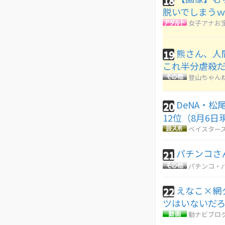
18
脱いでしまう
女子アナお
熊さん、人
19
これ半分虐殺
登山ちゃん
DeNA・松
20
12位（8月6日
ベイスターズ
パチンコさ
21
パチンコ・パ
えなこ×網
22
ツはいないだ
動ナビブログ