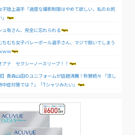
女子陸上選手「過度な撮影制限はやめて欲しい、私のお尻
い」
シュ有さん、完全に忘れられる
むちむち女子バレーボール選手さん、マジで脱いでしまう
ｗｗｗ
さアナ セクシーノースリーブ！！
球】青森山田のユニフォームが話題沸騰！称賛続々 「涼し
熱中症対策では？」「Tシャツみたい」