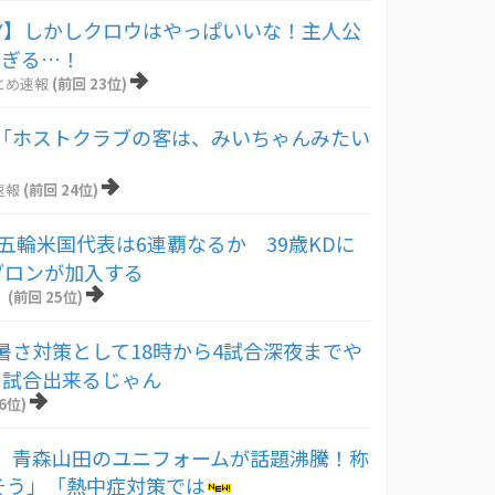
Y】しかしクロウはやっぱいいな！主人公
すぎる…！
とめ速報
(前回 23位)
「ホストクラブの客は、みいちゃんみたい
速報
(前回 24位)
ス五輪米国代表は6連覇なるか 39歳KDに
ブロンが加入する
！
(前回 25位)
暑さ対策として18時から4試合深夜までや
ま試合出来るじゃん
6位)
】青森山田のユニフォームが話題沸騰！称
そう」「熱中症対策では