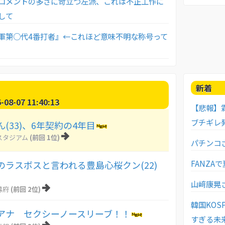
コメントの多さに苛立つ左派、これは不正工作に
して
軍第○代4番打者』←これほど意味不明な称号って
新着
8-07 11:40:13
【悲報】
ブチギレ
(33)、6年契約の4年目
スタジアム
(前回 1位)
パチンコ
FANZA
のラスボスと言われる豊島心桜クン(22)
山﨑康晃さ
幕府
(前回 2位)
韓国KO
アナ セクシーノースリーブ！！
すぎる未