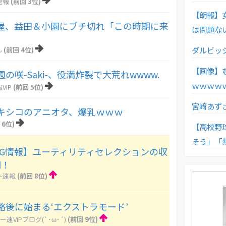
速報
(前回 3位)
【朗報】
屋、益田＆小園にブチ切れ「この時期に来
は問題な
」
ダルビッ
ん
(前回 4位)
【画像】
の咲-Saki-、役満炸裂で大荒れwwww.
ｗｗｗｗ
VIP
(前回 5位)
宮﨑あず
キシコのアニオタ、爆乳ｗｗｗ
 6位)
【高校野
そう」「
CG情報】ユーティリティセレクションの収
明！
ト速報
(前回 8位)
略後に始まる‘エクストラモード’
ー速VIPブログ(`･ω･´)
(前回 9位)