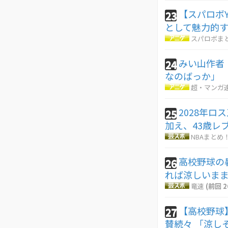
【スパロボ
23
として魅力的
スパロボま
みい山作者
24
なのばっか」
超・マンガ
2028年ロ
25
加え、43歳レ
NBAまとめ
高校野球の
26
れば涼しいま
竜速
(前回 2
【高校野球
27
賛続々 「涼し