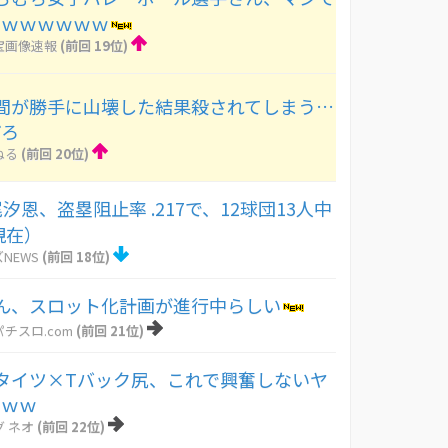
ｗｗｗｗｗｗｗ
宝画像速報
(前回 19位)
間が勝手に山壊した結果殺されてしまう…
だろ
ねる
(前回 20位)
尾汐恩、盗塁阻止率 .217で、12球団13人中
現在）
NEWS
(前回 18位)
ん、スロット化計画が進行中らしい
チスロ.com
(前回 21位)
タイツ×Tバック尻、これで興奮しないヤ
ろｗｗ
 ネオ
(前回 22位)