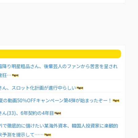
霜降り明星粗品さん、後輩芸人のファンから苦言を呈され
発狂…
さん、スロット化計画が進行中らしい
で夏の動画50％OFFキャンペーン第4弾が始まったぞー！
ん(33)、6年契約の4年目
SPIで徹底的に儲けたい某海外資本、韓国人投資家に楽観的
来予測を提示して……