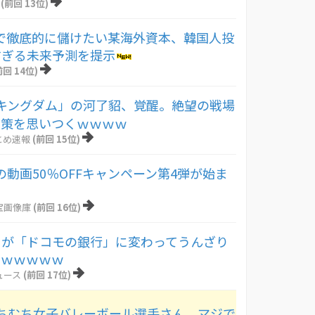
(前回 13位)
PIで徹底的に儲けたい某海外資本、韓国人投
すぎる未来予測を提示
前回 14位)
キングダム」の河了貂、覚醒。絶望の戦場
い策を思いつくｗｗｗｗ
とめ速報
(前回 15位)
夏の動画50％OFFキャンペーン第4弾が始ま
宝画像庫
(前回 16位)
I」が「ドコモの銀行」に変わってうんざり
ｗｗｗｗｗｗ
ュース
(前回 17位)
ちむち女子バレーボール選手さん、マジで