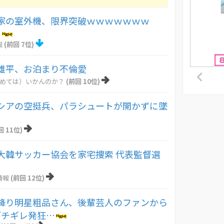
家の室外機、限界突破ｗｗｗｗｗｗｗ
）
報
(前回 7位)
雄平、お泊まり不倫愛
とめては）いかんのか？
(前回 10位)
シアの空挺兵、パラシュートが開かずに墜
。
回 11位)
大韓サッカー協会を家宅捜索 代表監督選
情報
(前回 12位)
降り明星粗品さん、後輩芸人のファンから
ブチギレ発狂…