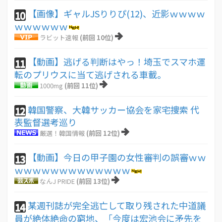
【画像】ギャルJSりりぴ(12)、近影ｗｗｗｗ
10
ｗｗｗｗｗｗ
ラビット速報
(前回 10位)
【動画】逃げる判断はやっ！埼玉でスマホ運
11
転のプリウスに当て逃げされる車載。
1000mg
(前回 11位)
韓国警察、大韓サッカー協会を家宅捜索 代
12
表監督選考巡り
厳選！韓国情報
(前回 12位)
【動画】今日の甲子園の女性審判の誤審ｗｗ
13
ｗｗｗｗｗｗｗｗｗｗｗｗｗ
なんJ PRIDE
(前回 13位)
某週刊誌が完全逃亡して取り残された中道議
14
員が絶体絶命の窮地、「今度は宏池会に矛先を