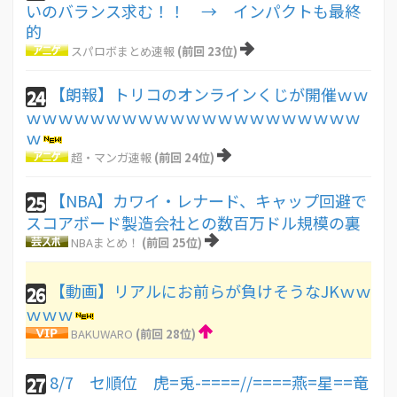
いのバランス求む！！ → インパクトも最終
的
スパロボまとめ速報
(前回 23位)
【朗報】トリコのオンラインくじが開催ｗｗ
24
ｗｗｗｗｗｗｗｗｗｗｗｗｗｗｗｗｗｗｗｗｗ
ｗ
超・マンガ速報
(前回 24位)
【NBA】カワイ・レナード、キャップ回避で
25
スコアボード製造会社との数百万ドル規模の裏
NBAまとめ！
(前回 25位)
【動画】リアルにお前らが負けそうなJKｗｗ
26
ｗｗｗ
BAKUWARO
(前回 28位)
8/7 セ順位 虎=兎-====//====燕=星==竜
27