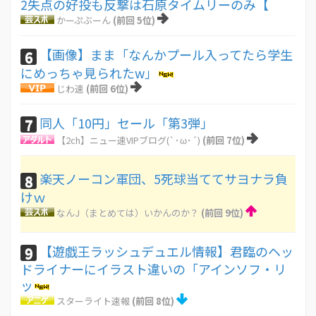
2失点の好投も反撃は石原タイムリーのみ【
かーぷぶーん
(前回 5位)
【画像】まま「なんかプール入ってたら学生
6
にめっちゃ見られたw」
じわ速
(前回 6位)
同人「10円」セール「第3弾」
7
【2ch】ニュー速VIPブログ(`･ω･´)
(前回 7位)
楽天ノーコン軍団、5死球当ててサヨナラ負
8
けｗ
なんJ（まとめては）いかんのか？
(前回 9位)
【遊戯王ラッシュデュエル情報】君臨のヘッ
9
ドライナーにイラスト違いの「アインソフ・リ
ッ
スターライト速報
(前回 8位)