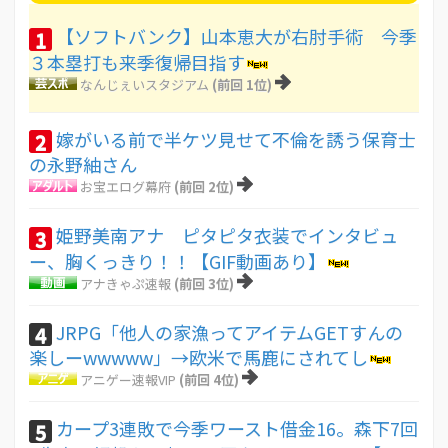
【ソフトバンク】山本恵大が右肘手術 今季
1
３本塁打も来季復帰目指す
なんじぇいスタジアム
(前回 1位)
嫁がいる前で半ケツ見せて不倫を誘う保育士
2
の永野紬さん
お宝エログ幕府
(前回 2位)
姫野美南アナ ピタピタ衣装でインタビュ
3
ー、胸くっきり！！【GIF動画あり】
アナきゃぷ速報
(前回 3位)
JRPG「他人の家漁ってアイテムGETすんの
4
楽しーwwwww」→欧米で馬鹿にされてし
アニゲー速報VIP
(前回 4位)
カープ3連敗で今季ワースト借金16。森下7回
5