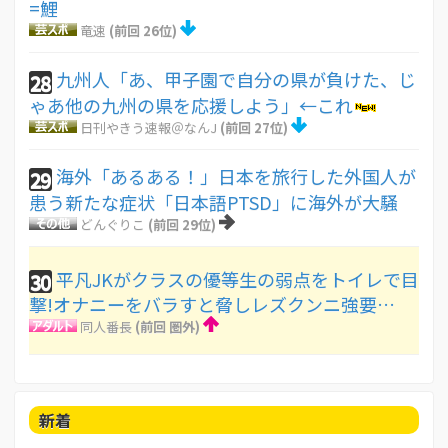
=鯉
竜速
(前回 26位)
九州人「あ、甲子園で自分の県が負けた、じ
28
ゃあ他の九州の県を応援しよう」←これ
日刊やきう速報＠なんJ
(前回 27位)
海外「あるある！」日本を旅行した外国人が
29
患う新たな症状「日本語PTSD」に海外が大騒
どんぐりこ
(前回 29位)
平凡JKがクラスの優等生の弱点をトイレで目
30
撃!オナニーをバラすと脅しレズクンニ強要…
同人番長
(前回 圏外)
新着