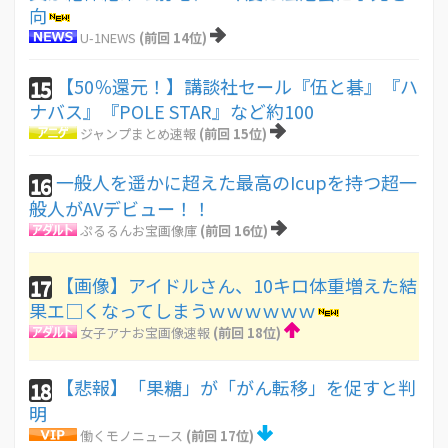
向
U-1NEWS
(前回 14位)
【50％還元！】講談社セール『伍と碁』『ハ
15
ナバス』『POLE STAR』など約100
ジャンプまとめ速報
(前回 15位)
一般人を遥かに超えた最高のIcupを持つ超一
16
般人がAVデビュー！！
ぷるるんお宝画像庫
(前回 16位)
【画像】アイドルさん、10キロ体重増えた結
17
果エ□くなってしまうｗｗｗｗｗｗ
女子アナお宝画像速報
(前回 18位)
【悲報】「果糖」が「がん転移」を促すと判
18
明
働くモノニュース
(前回 17位)