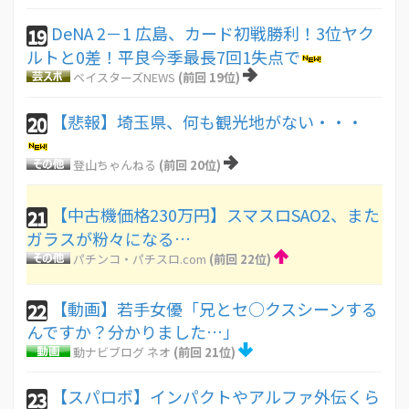
DeNA 2－1 広島、カード初戦勝利！3位ヤク
19
ルトと0差！平良今季最長7回1失点で
ベイスターズNEWS
(前回 19位)
【悲報】埼玉県、何も観光地がない・・・
20
登山ちゃんねる
(前回 20位)
【中古機価格230万円】スマスロSAO2、また
21
ガラスが粉々になる…
パチンコ・パチスロ.com
(前回 22位)
【動画】若手女優「兄とセ○クスシーンする
22
んですか？分かりました…」
動ナビブログ ネオ
(前回 21位)
【スパロボ】インパクトやアルファ外伝くら
23