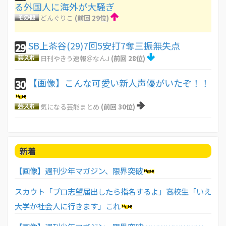
る外国人に海外が大騒ぎ
どんぐりこ
(前回 29位)
SB上茶谷(29)7回5安打7奪三振無失点
29
日刊やきう速報＠なんJ
(前回 28位)
【画像】こんな可愛い新人声優がいたぞ！！
30
気になる芸能まとめ
(前回 30位)
新着
【画像】週刊少年マガジン、限界突破
スカウト「プロ志望届出したら指名するよ」高校生「いえ
大学か社会人に行きます」これ