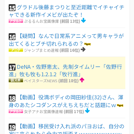
グラドル後藤まつりと至近距離でイチャイチ
15
ャできる新作イメビが出たぞ！
ぷるるんお宝画像庫
(前回 13位)
【疑問】なんで日常系アニメって男キャラが
16
出てくるとブチ切れられるの？
ジャンプまとめ速報
(前回 16位)
DeNA・佐野恵太、先制タイムリー「佐野行
17
進」牧も牧も1.2.1.2「牧行進」
ベイスターズNEWS
(前回 18位)
【動画】役満ボディの岡田紗佳(32)さん、渾
18
身のあたシコダンスがえちえちだと話題にｗ
女子アナお宝画像速報
(前回 17位)
【動画】移民受け入れ派のパヨおば、自分の
19
家に来られたら全力で拒否るｗｗｗｗｗｗｗｗ