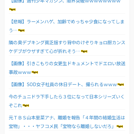
【画像】週刊少年マガジン、限界突破ｗｗｗｗｗｗｗｗ
【悲報】ラーメンハゲ、加齢でめっちゃ少食になってしま
う…
隣の臭デブキング貧乏揺すり背中のけぞりキョロ厨カンス
ケデブがウザすぎて心が折れそう…
【画像】引きこもりの女更生ドキュメントでドエロい放送
事故ｗｗｗ
【画像】SOD女子社員の休日デート、撮られるｗｗｗ
今のチュニドラ下手したら３位になって日本シリーズいく
ぞこれ
元ＴＢＳ山本里菜アナ、離婚を報告「４年間の結婚生活は
宝物」・・・ヤフコメ民「宝物なら離婚しないだろ」