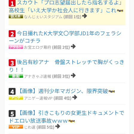
スカウト「プロ志望届出したら指名するよ」
1
高校生「いえ大学か社会人に行きます」これ
なんじぇいスタジアム
(前回 1位)
今日撮れたK大学文〇学部JD1年のフェラシ
2
ーンがコチラ
お宝エログ幕府
(前回 2位)
後呂有紗アナ 骨盤ストレッチで胸がくっき
3
り！！
アナきゃぷ速報
(前回 3位)
【画像】週刊少年マガジン、限界突破
4
アニゲー速報VIP
(前回 4位)
【画像】引きこもりの女更生ドキュメントで
5
ドエロい放送事故ｗｗｗ
じわ速
(前回 5位)