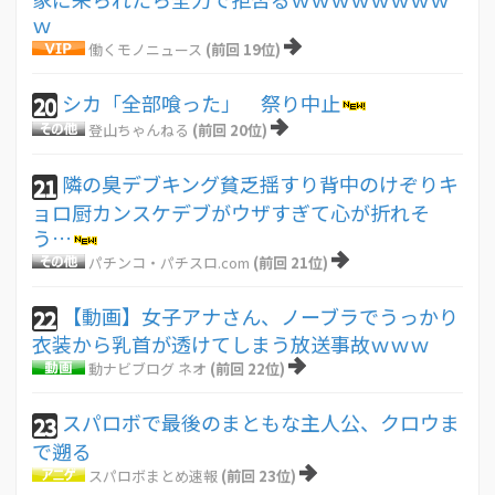
ｗ
働くモノニュース
(前回 19位)
シカ「全部喰った」 祭り中止
20
登山ちゃんねる
(前回 20位)
隣の臭デブキング貧乏揺すり背中のけぞりキ
21
ョロ厨カンスケデブがウザすぎて心が折れそ
う…
パチンコ・パチスロ.com
(前回 21位)
【動画】女子アナさん、ノーブラでうっかり
22
衣装から乳首が透けてしまう放送事故ｗｗｗ
動ナビブログ ネオ
(前回 22位)
スパロボで最後のまともな主人公、クロウま
23
で遡る
スパロボまとめ速報
(前回 23位)