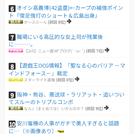
オイシ高義博(42盗塁)←カープの補強ポイン
6
ト『俊足強打のショート＆広島出身』
かーぷぶーん
(前回 6位)
職場にいる高圧的な女上司が残業後
7
に………。
【2ch】ニュー速VIPブログ(`･ω･´)
(前回 7位)
【遊戯王OCG情報】「聖なる心のバリア －マ
8
インドフォース－」裁定
スターライト速報
(前回 8位)
阪神・熊谷、悪送球・ラリアット・追いつい
9
てスルーのトリプルコンボ
なんJ（まとめては）いかんのか？
(前回 9位)
安川電機の人事がガチで美人すぎると話題
10
に…（※画像あり）